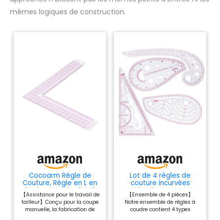
mêmes logiques de construction.
Cocoarm Règle de
Lot de 4 règles de
Couture, Règle en L en
couture incurvées
Plastique et Pistolet de
polyvalentes avec
【Assistance pour le travail de
【Ensemble de 4 pièces】
Couture avec
mesures françaises
tailleur】Conçu pour la coupe
Notre ensemble de règles à
Graduations Claires 21,5
pour la couture, la
manuelle, la fabrication de
coudre contient 4 types
X 21,5 Cm ou 59 Cm
fabrication de
patrons, le dessin et la mise
différents de règles à coudre :
pour le Traçage de
vêtements et la