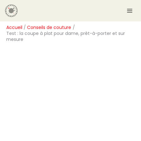
Aller
R
au
e
contenu
c
Accueil
Conseils de couture
h
Test : la coupe à plat pour dame, prêt-à-porter et sur
e
mesure
r
c
h
e
r