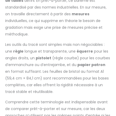
de tailles
défini. En prêt-à-porter, ce barème est
standardisé par des normes industrielles. En sur mesure,
on travaille directement à partir des
mesures
individuelles, ce qui supprime en théorie le besoin de
gradation mais exige une prise de mesures précise et
méthodique.
Les outils du tracé sont simples mais non négociables :
une
règle
longue et transparente, une
équerre
pour les
angles droits, un
pistolet
(règle courbe) pour les courbes
d’emmanchure ou d’entrejambe, et du
papier patron
en format suffisant. Les feuilles de bristol au format A1
(59,4 cm × 84,1 cm) sont recommandées pour les bases
complètes, car elles offrent la rigidité nécessaire à un
tracé stable et réutilisable.
Comprendre cette terminologie est indispensable avant
de comparer prêt-à-porter et sur mesure, car les deux
approches n’utilisent pas les mêmes points d’entrée ni les