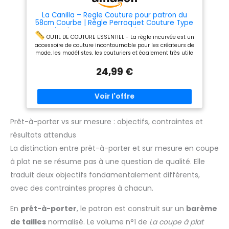
5808 est d’environ 21,5 x 21,5 x
4 cm et la longueur 12 260 est
La Canilla – Regle Couture pour patron du
d’environ 59 cm avec une
58cm Courbe | Règle Perroquet Couture Type
largeur de 4 à 7,5 cm. 【Outil
en Plastique Forme Japonaise et Française
léger】Le poids varie d’environ
avec Manuel d'instructions
OUTIL DE COUTURE ESSENTIEL - La règle incurvée est un
28 g à 53 g pour une
accessoire de couture incontournable pour les créateurs de
manipulation facile lors de
mode, les modélistes, les couturiers et également très utile
tâches de mesure répétées. Le
pour la conception graphique et le dessin technique pour
colis comprend 1 règle de
24,99 €
dessiner des lignes courbes.
QUALITÉ SUPÉRIEURE: la
couture. Les nouveaux et
règle La Canilla est faite d'une matière plastique PVC très
anciens modèles seront
résistante, flexible et transparente qui vous permettra de
envoyés au hasard.
bien travailler. Il a une longueur de 58 cm et une épaisseur
de 1,2 mm.
COUTURE PROFESSIONNELLE: vous serez en
mesure de créer des dessins et des motifs totalement
professionnels, d'une manière très confortable et simple. 🕮
Prêt-à-porter vs sur mesure : objectifs, contraintes et
MANUEL D'INSTRUCTIONS: comprend un code QR qui vous
résultats attendus
dirigera vers un manuel avec des illustrations pour
apprendre à utiliser la règle pour créer des motifs.
La distinction entre prêt-à-porter et sur mesure en coupe
PRODUIT OFFICIEL: notre objectif est d'obtenir une
à plat ne se résume pas à une question de qualité. Elle
satisfaction client maximale. Si vous avez des questions
sur le produit, contactez-nous afin que nous puissions vous
traduit deux objectifs fondamentalement différents,
aider.
avec des contraintes propres à chacun.
En
prêt-à-porter
, le patron est construit sur un
barème
de tailles
normalisé. Le volume n°1 de
La coupe à plat