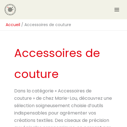
Aller
R
au
e
contenu
c
Accueil
Accessoires de couture
h
e
r
Accessoires de
c
h
e
couture
r
Dans la catégorie « Accessoires de
couture » de chez Marie-Lou, découvrez une
sélection soigneusement choisie d’outils
indispensables pour agrémenter vos
créations textiles. Des ciseaux de précision