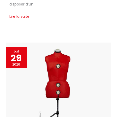
disposer d’un
Lire la suite
Test
Juil
29
du
mannequin
2026
de
couture
EFFEKTIV
réglable
et
ergonomique
rouge