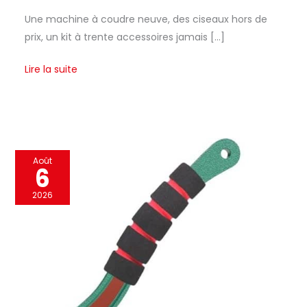
Une machine à coudre neuve, des ciseaux hors de
prix, un kit à trente accessoires jamais […]
Lire la suite
Test
Août
6
de
la
2026
presse
manuelle
verte
Trimming
Shop
: