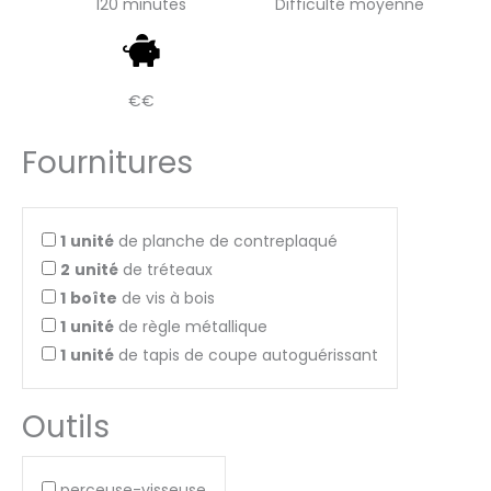
120 minutes
Difficulté moyenne
€€
Fournitures
1
unité
de planche de contreplaqué
2
unité
de tréteaux
1
boîte
de vis à bois
1
unité
de règle métallique
1
unité
de tapis de coupe autoguérissant
Outils
perceuse-visseuse