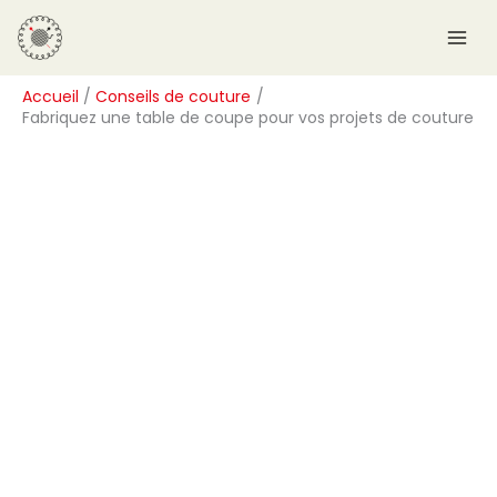
Aller
R
au
e
contenu
c
Accueil
Conseils de couture
h
Fabriquez une table de coupe pour vos projets de couture
e
r
c
h
e
r