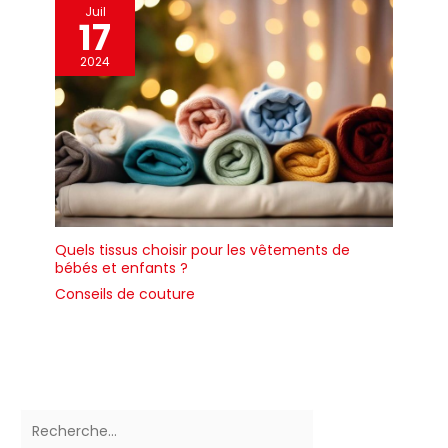
la batterie. L’utilisation
Juil
alternée de batteries de
17
rechange est plus efficace,
2024
préserve les cellules et
prolonge la durée de vie de
la batterie ; 2. Stockez la
batterie dans un endroit
frais et sec, à l’abri des
températures extrêmes,
afin de prolonger sa durée
de vie ; 3. N’utilisez pas ces
batteries avec d’autres
Quels tissus choisir pour les vêtements de
appareils afin d’éviter toute
bébés et enfants ?
surcharge.
Conseils de couture