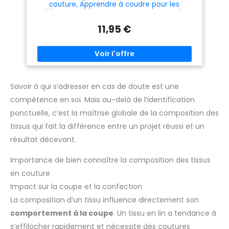
couture, Apprendre à coudre pour les
débutants, Créez vos propres patrons de
couture et devenez une petite ... coudre,
11,95 €
patrons, mercerie, techniques
Savoir à qui s’adresser en cas de doute est une
compétence en soi. Mais au-delà de l’identification
ponctuelle, c’est la maîtrise globale de la composition des
tissus qui fait la différence entre un projet réussi et un
résultat décevant.
Importance de bien connaître la composition des tissus
en couture
Impact sur la coupe et la confection
La composition d’un tissu influence directement son
comportement à la coupe
. Un tissu en lin a tendance à
s’effilocher rapidement et nécessite des coutures