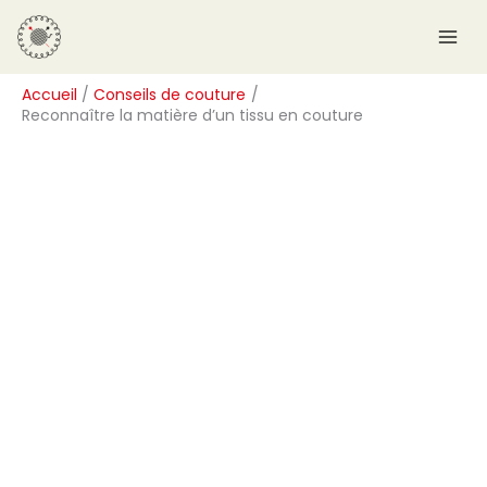
Aller
R
au
e
contenu
c
Accueil
Conseils de couture
h
Reconnaître la matière d’un tissu en couture
e
r
c
h
e
r