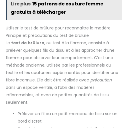
imprimée au dos de cet enfile-aiguille automatique facilite
les débutants et les couturiers
Lire plus
15 patrons de couture femme
les mesures rapides et l'alignement des s directement sur
expérimentés dans des
votre . La fonction règle évite d'utiliser un outil séparé,
conceptions complexes,
gratuits à télécharger
accélérant le tracé et la précision de la . Que vous
assurant des performances
assembliez des blocs de ou ourliez des vêtements, cette
fiables à chaque utilisation.
règle garantit un espacement constant et un alignement
fiable pour chaque projet.
Utiliser le test de brûlure pour reconnaître la matière
Principe et précautions du test de brûlure
Le
test de brûlure
, ou test à la flamme, consiste à
prélever quelques fils du tissu et à les approcher d’une
flamme pour observer leur comportement. C’est une
méthode ancienne, utilisée par les professionnels du
textile et les couturiers expérimentés pour identifier une
fibre inconnue. Elle doit être réalisée avec
précaution
,
dans un espace ventilé, à l’abri des matières
inflammables, et avec de petites quantités de tissu
seulement.
Prélever un fil ou un petit morceau de tissu sur un
bord discret.