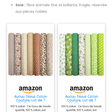
Soie :
fibre animale fine et brillante, fragile, réservée
aux pièces nobles.
Aucuu Tissus Coton
Aucuu Tissus Coton
Couture, Lot de 7
Couture, Lot de 7
50*50cm Tissus
50*50cm Tissus
100 % coton : Ce tissu de haute
100 % coton : Ce tissu de haute
Imprimés, 100% Coton
Imprimés, 100% Coton
qualité, 100 % coton, est
qualité, 100 % coton, est
Tissu pour Patchwork,
Tissu pour Patchwork,