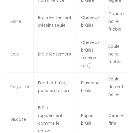
flamme vive
brûlée
légère
Cendre
Brûle lentement,
Cheveux
Laine
noire
s’éteint seule
brûlés
friable
Cheveux
Boule
brûlés
Soie
Brûle lentement
noire
(moins
friable
fort)
Boule
Fond et brûle,
Plastique
Polyester
dure et
perle en fusion
brûlé
noire
Brûle
rapidement
Papier
Cendre
Viscose
comme le
brûlé
fine
coton