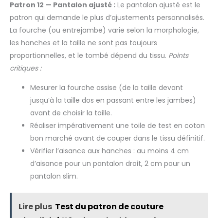
fondre discrètement dans le tissu sans l’épaissir ni le raidir.
familiale britannique,
intérieure (rideaux, literie et
Patron 12 — Pantalon ajusté :
Le pantalon ajusté est le
Parfait pour préserver le tombé naturel de vos créations.
accompagne les couturières
plus encore)
patron qui demande le plus d’ajustements personnalisés.
Renforce avec efficacité cols, poignets, parementures ou
depuis 1993.
broderies délicates. Pour un maintien plus ferme, utilisez en
La fourche (ou entrejambe) varie selon la morphologie,
double épaisseur : un renfort léger, modulable selon vos
besoins. 【Spécial couture et textile créatif】 – Compatible
les hanches et la taille ne sont pas toujours
coton, polyester, lin, viscose et tissus fins. Utilisable en
simple ou double épaisseur selon le maintien souhaité.
proportionnelles, et le tombé dépend du tissu.
Points
Idéal pour les projets débutants ou experts. 【Livraison
critiques :
facilitée, stockage pratique】 – Entoilage livré à plat (et non
roulé) pour un encombrement réduit, un rangement facile
dans vos tiroirs ou classeurs, et une expédition simplifiée.
Mesurer la fourche assise (de la taille devant
Les éventuels plis liés au pliage n’affectent en rien la pose
ni la qualité du travail : ils disparaissent naturellement au
jusqu’à la taille dos en passant entre les jambes)
repassage en le fixant. Lavable à 40 °C, repassable vapeur.
avant de choisir la taille.
Réaliser impérativement une toile de test en coton
bon marché avant de couper dans le tissu définitif.
Vérifier l’aisance aux hanches : au moins 4 cm
d’aisance pour un pantalon droit, 2 cm pour un
pantalon slim.
Lire plus
Test du patron de couture