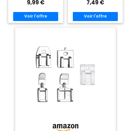
facile que jamais. Avec
9,99 €
7,49 €
haute ou basse, ce kit est
glissières pour les fermetures
parfait pour Alfa, Singer,
éclair à gauche et à droite.
Brother, Juki, Lidl et d'autres
Matériau : acier
utilisateurs. 【CONCEPTION
inoxydable / plastique
PRATIQUE】 Comprend un pied
en plastique transparent pour
transparent.
Lot de 2
une plus grande visibilité
pieds de biche pour machine
pendant la couture pour un
à coudre : ce pack comprend
contrôle précis de chaque
deux presseurs, x1 transparent
point, et un pied en métal
qui vous facilitera la couture
robuste idéal pour les tissus à
aussi bien pour avoir une
usage général et toutes les
meilleure visibilité que la
fermetures éclair invisibles.
couture et pour avoir une
【Installation rapide】ces
meilleure prise sur les tissus
pieds-de-biche sont rapides
qui ont besoin d'une surface
et faciles à installer, vous
plus glissante. 1 pied
permettant de démarrer votre
métallique standard pour tout
projet en quelques minutes. Il
type de fermetures éclair
peut vous aider à installer et
invisibles et tissus universels.
coudre facilement la
UNIVERSELLES : ces
fermeture éclair invisible et
accessoires sont compatibles
vous pouvez coudre près de la
avec toutes les machines à
fermeture éclair invisible.
coudre avec système snap-on
【MATÉRIAU DE HAUTE
(tige haute et tige basse).
QUALITÉ】 Fabriqués en acier
inoxydable et en plastique
transparent, ces pieds-de-
biche pour fermeture éclair
sont durables et peuvent gérer
tous les types de tissus et de