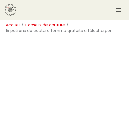
Aller
R
au
e
contenu
c
Accueil
Conseils de couture
h
15 patrons de couture femme gratuits à télécharger
e
r
c
h
e
r