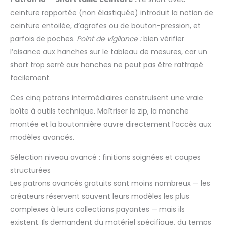
plus brefs délais. Nous vous invitons également à nous
ceinture rapportée (non élastiquée) introduit la notion de
faire part de vos suggestions, qui nous aideront à améliorer
nos produits.
ceinture entoilée, d’agrafes ou de bouton-pression, et
parfois de poches.
Point de vigilance :
bien vérifier
l’aisance aux hanches sur le tableau de mesures, car un
short trop serré aux hanches ne peut pas être rattrapé
facilement.
Ces cinq patrons intermédiaires construisent une vraie
boîte à outils technique. Maîtriser le zip, la manche
montée et la boutonnière ouvre directement l’accès aux
modèles avancés.
Sélection niveau avancé : finitions soignées et coupes
structurées
Les patrons avancés gratuits sont moins nombreux — les
créateurs réservent souvent leurs modèles les plus
complexes à leurs collections payantes — mais ils
existent. Ils demandent du matériel spécifique, du temps