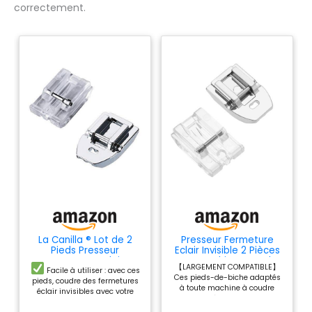
correctement.
La Canilla ® Lot de 2
Presseur Fermeture
Pieds Presseur
Eclair Invisible 2 Pièces
Fermeture Eclair
avec Machines Coudre
【LARGEMENT COMPATIBLE】
Invisible pour Machines
Alfa
Facile à utiliser : avec ces
Ces pieds-de-biche adaptés
à Coudre Brother,
pieds, coudre des fermetures
à toute machine à coudre
Singer, Juki, Lidl (Snap-
éclair invisibles avec votre
avec système de pression,
on) Universel
machine à coudre sera plus
qu'il s'agisse d'une poignée