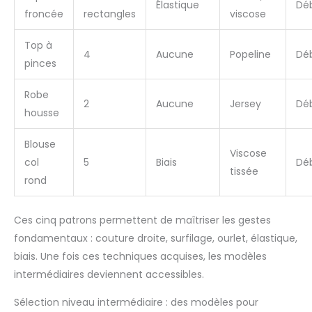
Élastique
Dé
froncée
rectangles
viscose
Top à
4
Aucune
Popeline
Dé
pinces
Robe
2
Aucune
Jersey
Dé
housse
Blouse
Viscose
col
5
Biais
Dé
tissée
rond
Ces cinq patrons permettent de maîtriser les gestes
fondamentaux : couture droite, surfilage, ourlet, élastique,
biais. Une fois ces techniques acquises, les modèles
intermédiaires deviennent accessibles.
Sélection niveau intermédiaire : des modèles pour