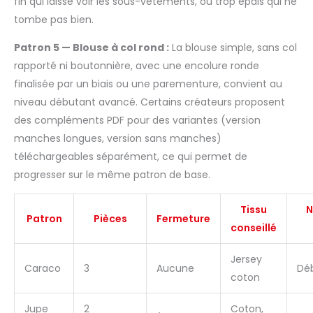
fin qui laisse voir les sous-vêtements, ou trop épais qui ne
tombe pas bien.
Patron 5 — Blouse à col rond :
La blouse simple, sans col
rapporté ni boutonnière, avec une encolure ronde
finalisée par un biais ou une parementure, convient au
niveau débutant avancé. Certains créateurs proposent
des compléments PDF pour des variantes (version
manches longues, version sans manches)
téléchargeables séparément, ce qui permet de
progresser sur le même patron de base.
Tissu
N
Patron
Pièces
Fermeture
conseillé
Jersey
Caraco
3
Aucune
Dé
coton
Jupe
2
Coton,