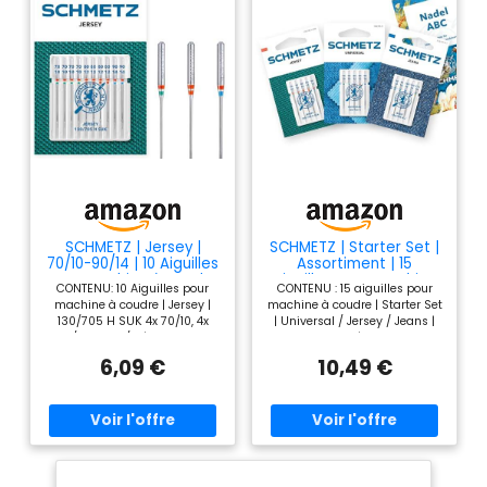
SCHMETZ | Jersey |
SCHMETZ | Starter Set |
70/10-90/14 | 10 Aiguilles
Assortiment | 15
pour machine à coudre
Aiguilles pour machine
CONTENU: 10 Aiguilles pour
CONTENU : 15 aiguilles pour
à coudre
machine à coudre | Jersey |
machine à coudre | Starter Set
130/705 H SUK 4x 70/10, 4x
| Universal / Jersey / Jeans |
80/12, 2x 90/14 | avec talon
avec talon plat | assortiments
plat | Grosseur 70/10-90/14
| 5 Aiguilles Universal et 5
6,09 €
10,49 €
Livré dans une boîte de
Aiguilles Jersey (2x 70/10, 2x
rangement pour aiguilles pour
80/12, 1x 90/14 chacune) | 5
machine à coudre
Aiguilles Jeans (2x 90/14, 2x
PARTICULARITÉ: Forme de
100/16, 1x 110/18) | Livré dans
pointe spéciale pour coudre
une boîte de rangement pour
facilement le jersey, les tricots
aiguilles pour machine à
et les étoffes maille | la pointe
coudre PARTICULARITÉ : Starter
à bille moyenne évite les
Set SCHMETZ avec les