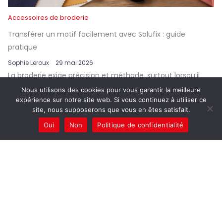
Accessoires de broderie
Transférer un motif facilement avec Solufix : guide
pratique
Sophie Leroux
29 mai 2026
La broderie exige précision et méthode, surtout lorsqu’il
s’agit de reporter fidèlement un motif sur un ...
Nous utilisons des cookies pour vous garantir la meilleure
expérience sur notre site web. Si vous continuez à utiliser ce
site, nous supposerons que vous en êtes satisfait.
Oui
Non
Politique de confidentialité
Actus mode
Voir tout