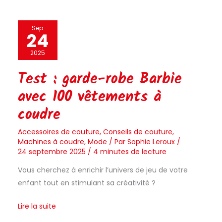
Test
Sep
24
:
garde-
2025
robe
Test : garde-robe Barbie
Barbie
avec 100 vêtements à
avec
100
coudre
vêtements
à
Accessoires de couture
,
Conseils de couture
,
Machines à coudre
,
Mode
/ Par
Sophie Leroux
/
coudre
24 septembre 2025
/
4 minutes de lecture
Vous cherchez à enrichir l’univers de jeu de votre
enfant tout en stimulant sa créativité ?
Lire la suite