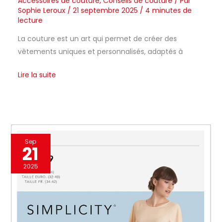
Accessoires de couture
,
Conseils de couture
/ Par
Sophie Leroux
/
21 septembre 2025
/
4 minutes de
lecture
La couture est un art qui permet de créer des
vêtements uniques et personnalisés, adaptés à
Lire la suite
Test
Sep
21
du
patron
2025
de
couture
Simplicity
S9099