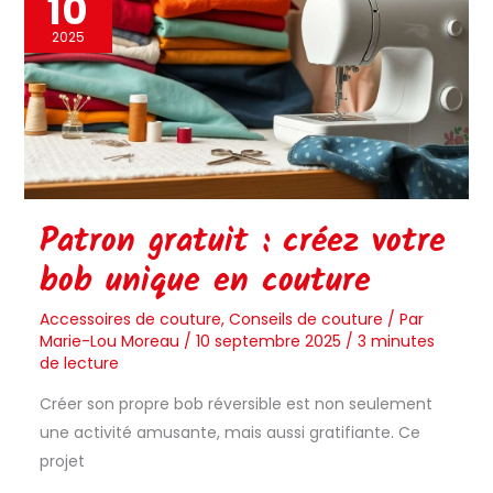
10
gratuit
:
2025
créez
votre
bob
unique
en
couture
Patron gratuit : créez votre
bob unique en couture
Accessoires de couture
,
Conseils de couture
/ Par
Marie-Lou Moreau
/
10 septembre 2025
/
3 minutes
de lecture
Créer son propre bob réversible est non seulement
une activité amusante, mais aussi gratifiante. Ce
projet