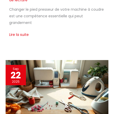
de lecture
Changer le pied presseur de votre machine à coudre
est une compétence essentielle qui peut
grandement
Lire la suite
Apprendre
Sep
22
à
coudre
2025
une
pince
:
guide