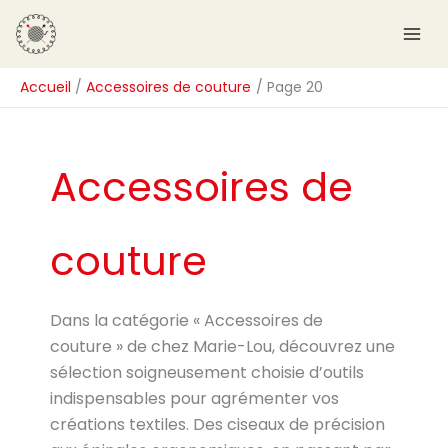
Aller
R
au
e
contenu
c
Accueil
Accessoires de couture
Page 20
h
e
r
Accessoires de
c
h
e
couture
r
Dans la catégorie « Accessoires de
couture » de chez Marie-Lou, découvrez une
sélection soigneusement choisie d’outils
indispensables pour agrémenter vos
créations textiles. Des ciseaux de précision