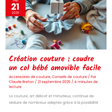
Sep
21
couture
:
2025
coudre
un
col
bébé
amovible
facile
Création couture : coudre
un col bébé amovible facile
Accessoires de couture
,
Conseils de couture
/ Par
Claude Breton
/
21 septembre 2025
/
4 minutes de
lecture
La couture, art délicat et minutieux, continue de
séduire de nombreux adeptes grâce à la possibilité