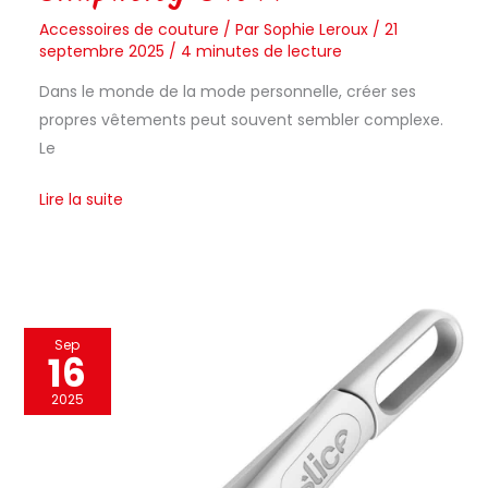
Accessoires de couture
/ Par
Sophie Leroux
/
21
septembre 2025
/
4 minutes de lecture
Dans le monde de la mode personnelle, créer ses
propres vêtements peut souvent sembler complexe.
Le
Lire la suite
Test
Sep
16
:
ciseaux
2025
auto-
ouvrants
Slice(R)