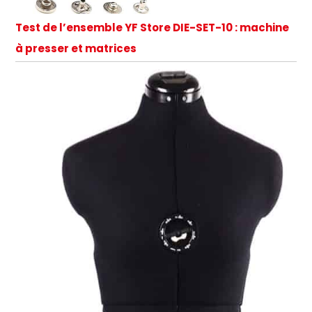
Test de l’ensemble YF Store DIE-SET-10 : machine
à presser et matrices