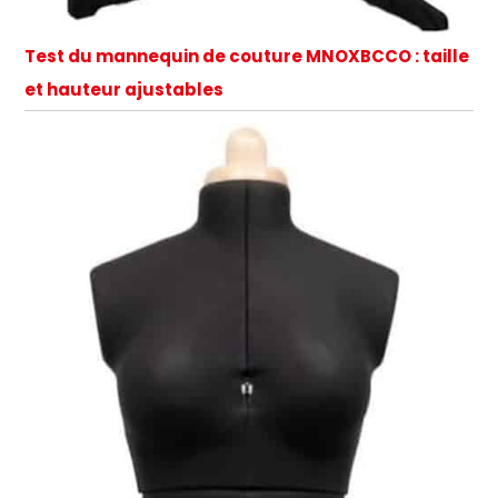
Test du mannequin de couture MNOXBCCO : taille
et hauteur ajustables