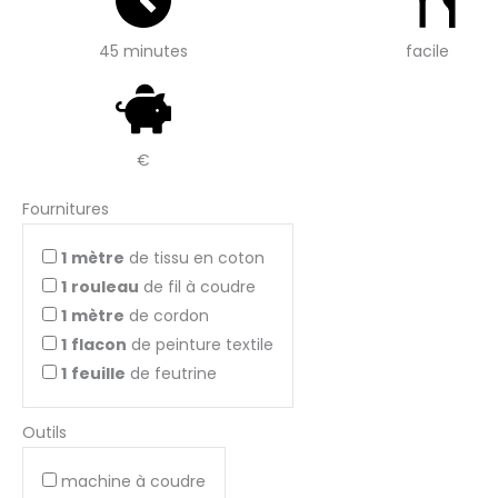
45 minutes
facile
€
Fournitures
1
mètre
de tissu en coton
1
rouleau
de fil à coudre
1
mètre
de cordon
1
flacon
de peinture textile
1
feuille
de feutrine
Outils
machine à coudre