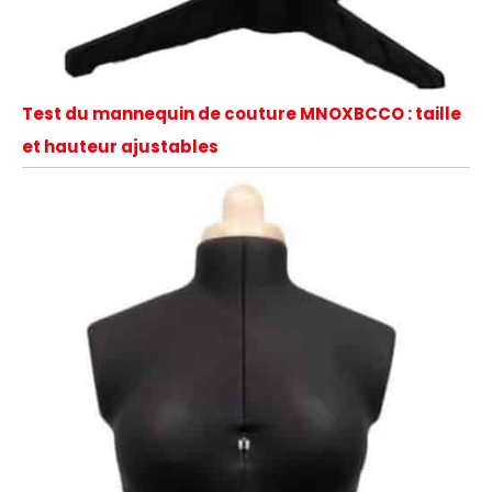
Test du mannequin de couture MNOXBCCO : taille
et hauteur ajustables