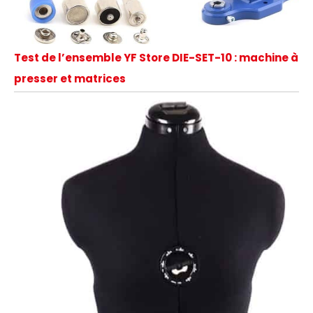
Test de l’ensemble YF Store DIE-SET-10 : machine à
presser et matrices