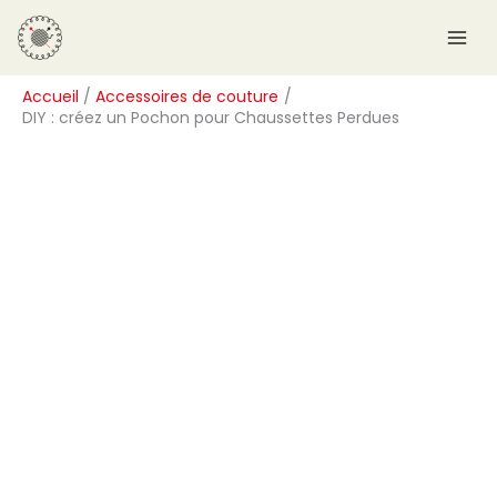
Aller
R
au
e
contenu
c
Accueil
Accessoires de couture
h
DIY : créez un Pochon pour Chaussettes Perdues
e
r
c
h
e
r