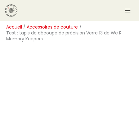
Aller
R
au
e
contenu
c
Accueil
Accessoires de couture
h
Test : tapis de découpe de précision Verre 13 de We R
e
Memory Keepers
r
c
h
e
r