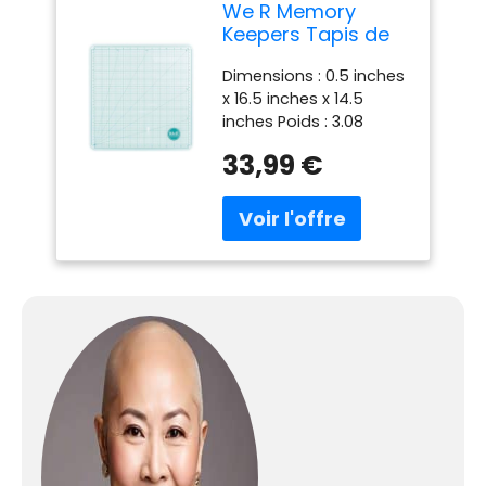
We R Memory
Keepers Tapis de
découpe de
Dimensions : 0.5 inches
précision Verre 13
x 16.5 inches x 14.5
inches Poids : 3.08
pounds
33,99 €