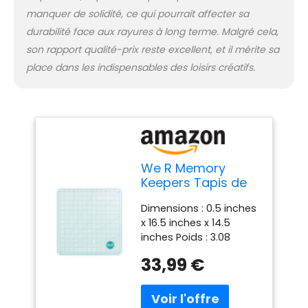
manquer de solidité, ce qui pourrait affecter sa
durabilité face aux rayures à long terme. Malgré cela,
son rapport qualité-prix reste excellent, et il mérite sa
place dans les indispensables des loisirs créatifs.
We R Memory
Keepers Tapis de
découpe de
Dimensions : 0.5 inches
précision Verre 13
x 16.5 inches x 14.5
inches Poids : 3.08
pounds
33,99 €