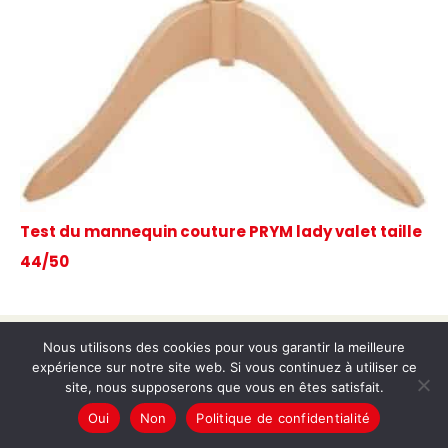
Test du mannequin couture PRYM lady valet taille
44/50
Nous utilisons des cookies pour vous garantir la meilleure
Copyright © 2026 Chez Marie-Lou
expérience sur notre site web. Si vous continuez à utiliser ce
A propos
site, nous supposerons que vous en êtes satisfait.
Contact
Oui
Non
Politique de confidentialité
Plan du site