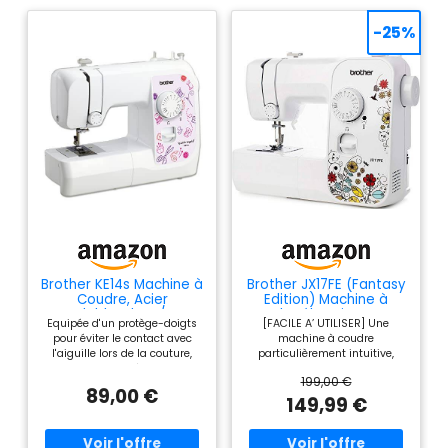
-25%
Brother KE14s Machine à
Brother JX17FE (Fantasy
Coudre, Acier
Edition) Machine à
Inoxydable, Blanc/Rose,
Coudre électrique pour
Equipée d'un protège-doigts
[FACILE A’ UTILISER] Une
40 x 15 x 31 cm
Débutants, Portable, 17
pour éviter le contact avec
machine à coudre
Points différents,
l'aiguille lors de la couture,
particulièrement intuitive,
Couture automatique,
pour jeunes débutants
compacte, pratique et
points utiles, élastiques
199,00 €
créatifs avec protection pour
maniable. Idéale pour les
et décoratifs,
89,00 €
les doigts (14 points) 14
débutants et les passionnés
149,99 €
Multifonction
fonctions de couture utilitaires
de couture [SUPER COMPLETE]
& décoratifs, dont 1
17 points, Couture en marche
boutonnière en 4 étapes, pour
arrière, 6 différents Points