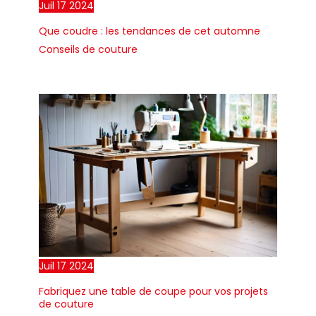
Juil
17
2024
Que coudre : les tendances de cet automne
Conseils de couture
Juil
17
2024
Fabriquez une table de coupe pour vos projets
de couture