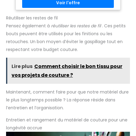
enrobé de microfilaments en polyester – Made in Germany.
Les fils à coudre fabriqués avec la Micro Core Technology
sont uniformes, sans peluches, fins et durables. Pour des
coutures particulièrement belles et résistantes Pour une
Réutiliser les restes de fil
couture d’un aspect optimal, utiliser une aiguille universelle
Pensez également à
réutiliser les restes de fil
. Ces petits
de calibre NM 70 à 90. Lavage 95 °C – Blanchiment à
l'oxygène autorisé - Séchage par contrainte thermique
bouts peuvent être utilisés pour les finitions ou les
normale – Repassage à chaud (3 points) - Nettoyage
chimique autorisé
retouches. Un bon moyen d’éviter le gaspillage tout en
respectant votre budget couture.
Lire plus
Comment choisir le bon tissu pour
vos projets de couture ?
Maintenant, comment faire pour que notre matériel dure
le plus longtemps possible ? La réponse réside dans
l’entretien et l’organisation.
Entretien et rangement du matériel de couture pour une
longévité accrue