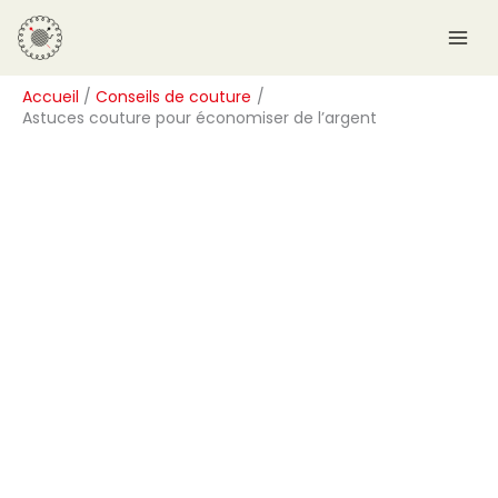
Aller
R
au
e
contenu
c
Accueil
Conseils de couture
h
Astuces couture pour économiser de l’argent
e
r
c
h
e
r