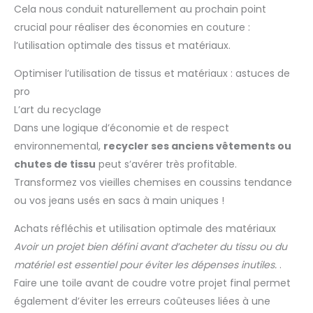
Cela nous conduit naturellement au prochain point
de la couture sur plan traditionnel et réalisez même les
zones délicates de manière lisse et soignée. 【Two Power
crucial pour réaliser des économies en couture :
Modes】: Equipped with a dedicated power adapter, it can
run continuously and steadily when plugged in, suitable for
l’utilisation optimale des tissus et matériaux.
long sewing sessions or home fixed workbench use,
providing powerful and uninterrupted performance. The
built-in 4-battery compartment easily meets emergency
Optimiser l’utilisation de tissus et matériaux : astuces de
needs (requires AA batteries, not included), allowing work to
pro
start anytime without a socket. 【Family Bucket Set】: The
kit comes fully loaded with accessories, including spools,
L’art du recyclage
scissors, measuring tape, a threading tool, extra needles, a
buttonhole foot, a power adapter, and a complete set of
Dans une logique d’économie et de respect
sewing tools. You can start working right out of the box,
environnemental,
recycler ses anciens vêtements ou
perfect for everyday mending, clothing alterations, and
fabric DIY projects! 【Mini and Easy to Store】: This mini
chutes de tissu
peut s’avérer très profitable.
sewing machine is designed for modern living, weighing
only 2 kilograms (4.4 pounds), making it very lightweight.
Transformez vos vieilles chemises en coussins tendance
The machine's dimensions are approximately 26 x 12 x 27
cm, taking up very little desktop space.
ou vos jeans usés en sacs à main uniques !
Achats réfléchis et utilisation optimale des matériaux
Avoir un projet bien défini avant d’acheter du tissu ou du
matériel est essentiel pour éviter les dépenses inutiles.
.
Faire une toile avant de coudre votre projet final permet
également d’éviter les erreurs coûteuses liées à une