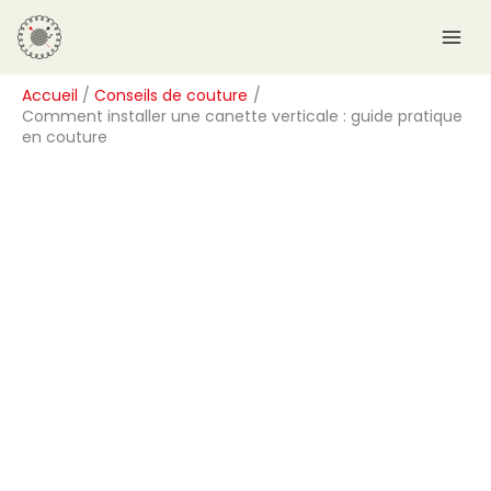
Aller
R
au
e
contenu
c
Accueil
Conseils de couture
h
Comment installer une canette verticale : guide pratique
e
en couture
r
c
h
e
r