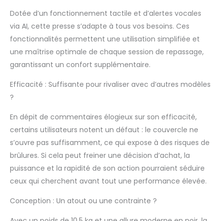
professionnelle de 8
Dotée d’un fonctionnement tactile et d’alertes vocales
kg, cet appareil offre
des résultats de
via AI, cette presse s’adapte à tous vos besoins. Ces
repassage
fonctionnalités permettent une utilisation simplifiée et
professionnels et
une maîtrise optimale de chaque session de repassage,
fantastiques, même
garantissant un confort supplémentaire.
à la maison Fonction
intelligente : l'écran
Efficacité : Suffisante pour rivaliser avec d’autres modèles
tactile clair peut
afficher la
?
température en
En dépit de commentaires élogieux sur son efficacité,
temps réel et signaler
le manque d'eau, voix
certains utilisateurs notent un défaut : le couvercle ne
IA pour votre rappel
s’ouvre pas suffisamment, ce qui expose à des risques de
de sécurité et la
brûlures. Si cela peut freiner une décision d’achat, la
sélection du bouton
puissance et la rapidité de son action pourraient séduire
d'envoi, etc Grande
capacité : avec le
ceux qui cherchent avant tout une performance élevée.
réservoir d'eau
amovible de 1 litre qui
Conception : Un atout ou une contrainte ?
fournit plus de 90
Avec un poids de 10,5 kg et une allure moderne en noir, la
minutes de vapeur