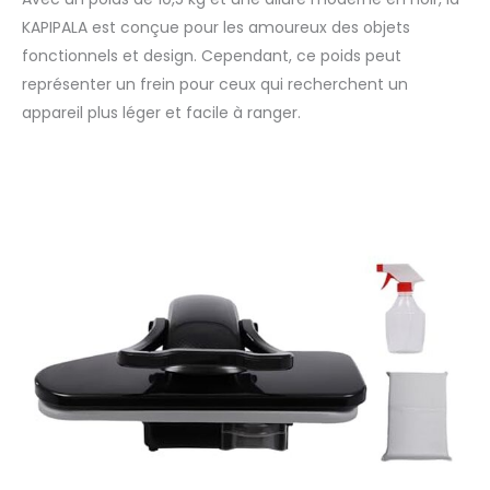
continue, vous
KAPIPALA est conçue pour les amoureux des objets
pouvez repasser
fonctionnels et design. Cependant, ce poids peut
plusieurs vêtements
représenter un frein pour ceux qui recherchent un
sans remplissage
appareil plus léger et facile à ranger.
fréquent Haute
sécurité : Ce produit
dispose de la
fonction de sécurité
de protection contre
la surchauffe et d’une
mise en veille
automatique de 15
secondes