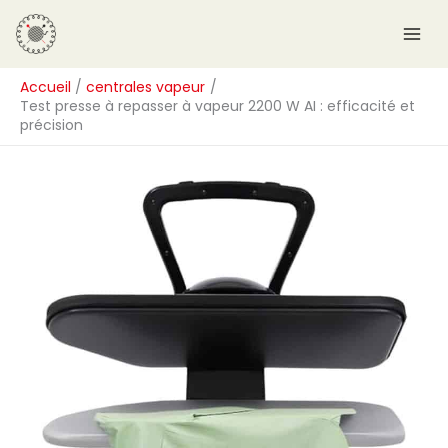
Aller
R
au
e
contenu
c
Accueil
centrales vapeur
h
Test presse à repasser à vapeur 2200 W AI : efficacité et
e
précision
r
c
h
e
r