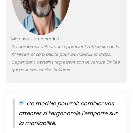
explosif et une
force auto-
bloquante
professionnelle de 8
kg, cet appareil
offre des résultats
Mon avis sur ce produit
de repassage
professionnels et
De nombreux utilisateurs apprécient l’efficacité de la
fantastiques,
KAPIPALA et sa praticité pour les rideaux et draps.
même à la maison
Cependant, certains regrettent son ouverture limitée
Fonction intelligente
qui peut causer des brûlures.
: l'écran tactile clair
peut afficher la
température en
temps réel et
signaler le manque
d'eau, voix IA pour
Ce modèle pourrait combler vos
votre rappel de
attentes si l’ergonomie l’emporte sur
sécurité et la
sélection du bouton
la maniabilité.
d'envoi, etc Grande