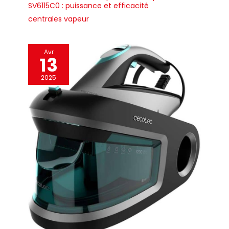
SV6115C0 : puissance et efficacité
centrales vapeur
Avr
13
2025