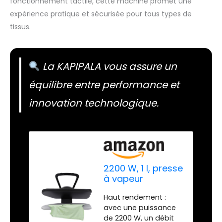
fonctionnement tactile, cette machine promet une
expérience pratique et sécurisée pour tous types de
tissus.
La KAPIPALA vous assure un
équilibre entre performance et
innovation technologique.
2200 W, 1 l, presse
à vapeur
professionnelle,
Haut rendement :
intelligente, 5
avec une puissance
modes,
de 2200 W, un débit
fonctionnement