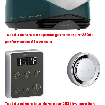
Test du centre de repassage IronHero H-2800 :
performance à la vapeur
Test du générateur de vapeur 253t Invigoration