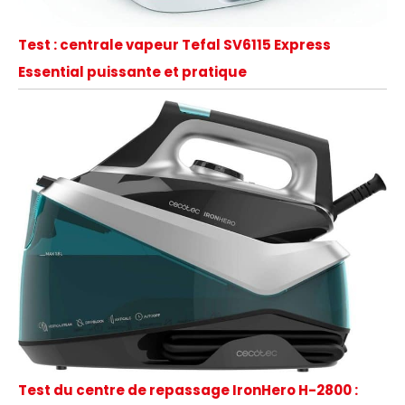
Test : centrale vapeur Tefal SV6115 Express
Essential puissante et pratique
Test du centre de repassage IronHero H-2800 :