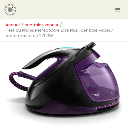
Aller
R
au
e
contenu
c
Accueil
centrales vapeur
h
Test du Philips PerfectCare Elite Plus : centrale vapeur
e
performante de 2700W
r
c
h
e
r