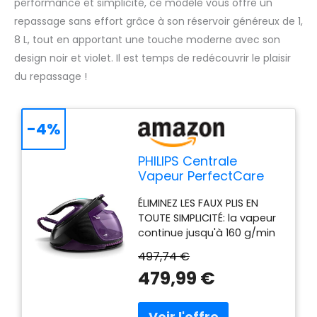
performance et simplicité, ce modèle vous offre un
repassage sans effort grâce à son réservoir généreux de 1,
8 L, tout en apportant une touche moderne avec son
design noir et violet. Il est temps de redécouvrir le plaisir
du repassage !
-4%
PHILIPS Centrale
Vapeur PerfectCare
Elite Plus - Puissance
ÉLIMINEZ LES FAUX PLIS EN
2700W, Effet pressing
TOUTE SIMPLICITÉ: la vapeur
550g, Pression 7.7
continue jusqu'à 160 g/min
bars, Technologie
de la central vapeur fait le
OptimalTEMP, Eco,
497,74 €
travail pour vous -
Semelle T-IonicGlide,
479,99 €
Regardez les plis disparaitre
Réservoir 1.8L,
avec un supplément de
Noir/Violet
vapeur jusqu'à 550 g selon
(GC9675/80)