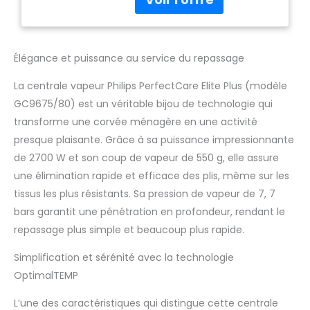
vos besoins GARANTIE SANS
BRÛLURE : la technologie
OptimalTEMP de nos
centrales vapeur Philips
Élégance et puissance au service du repassage
garantit que votre fer à
repasser vapeur ne brûlera
La centrale vapeur Philips PerfectCare Elite Plus (modèle
jamais les tissus à
GC9675/80) est un véritable bijou de technologie qui
repasser, même s'il repose
sur vos vêtements ou votre
transforme une corvée ménagère en une activité
planche à repasser
presque plaisante. Grâce à sa puissance impressionnante
TECHNOLOGIE DYNAMIQ :
de 2700 W et son coup de vapeur de 550 g, elle assure
notre capteur intelligent
une élimination rapide et efficace des plis, même sur les
sait exactement quand et
comment le fer se déplace,
tissus les plus résistants. Sa pression de vapeur de 7, 7
libérant automatiquement
bars garantit une pénétration en profondeur, rendant le
une vapeur puissante selon
repassage plus simple et beaucoup plus rapide.
vos besoins. TECHNOLOGIE
SILENT STEAM : Vivez une
Simplification et sérénité avec la technologie
expérience de repassage
OptimalTEMP
unique avec notre
technologie qui réduit le
L’une des caractéristiques qui distingue cette centrale
bruit de la vapeur et les