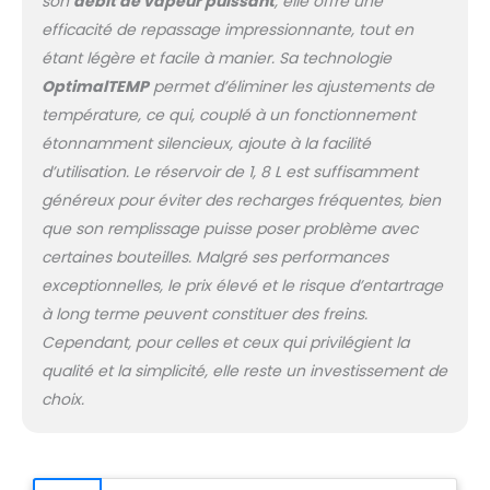
tout en repassant. SANS
son
débit de vapeur puissant
, elle offre une
RÉGLAGE DE TEMPÉRATURE :
efficacité de repassage impressionnante, tout en
repassez tout, des jeans à
étant légère et facile à manier. Sa technologie
la soie, sans ajuster la
OptimalTEMP
permet d’éliminer les ajustements de
température - Pas besoin
température, ce qui, couplé à un fonctionnement
de trier votre linge, de
changer les réglages ou
étonnamment silencieux, ajoute à la facilité
d'attendre que le fer
d’utilisation. Le réservoir de 1, 8 L est suffisamment
s'adapte
généreux pour éviter des recharges fréquentes, bien
que son remplissage puisse poser problème avec
certaines bouteilles. Malgré ses performances
exceptionnelles, le prix élevé et le risque d’entartrage
à long terme peuvent constituer des freins.
Cependant, pour celles et ceux qui privilégient la
qualité et la simplicité, elle reste un investissement de
choix.