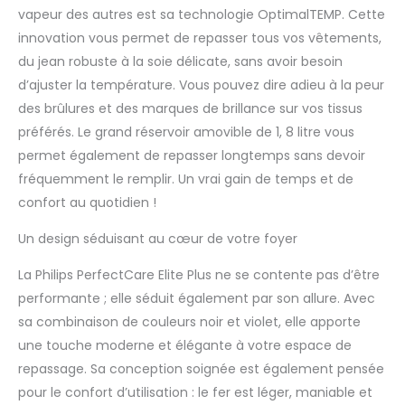
vapeur des autres est sa technologie OptimalTEMP. Cette
vibrations, ce qui vous
permet de profiter de la
innovation vous permet de repasser tous vos vêtements,
musique, de la télévision
du jean robuste à la soie délicate, sans avoir besoin
tout en repassant. SANS
d’ajuster la température. Vous pouvez dire adieu à la peur
RÉGLAGE DE TEMPÉRATURE :
des brûlures et des marques de brillance sur vos tissus
repassez tout, des jeans à
préférés. Le grand réservoir amovible de 1, 8 litre vous
la soie, sans ajuster la
température - Pas besoin
permet également de repasser longtemps sans devoir
de trier votre linge, de
fréquemment le remplir. Un vrai gain de temps et de
changer les réglages ou
confort au quotidien !
d'attendre que le fer
s'adapte
Un design séduisant au cœur de votre foyer
La Philips PerfectCare Elite Plus ne se contente pas d’être
performante ; elle séduit également par son allure. Avec
sa combinaison de couleurs noir et violet, elle apporte
une touche moderne et élégante à votre espace de
repassage. Sa conception soignée est également pensée
pour le confort d’utilisation : le fer est léger, maniable et