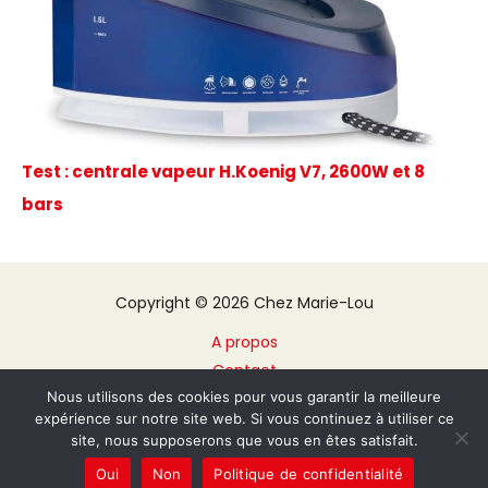
Test : centrale vapeur H.Koenig V7, 2600W et 8
bars
Copyright © 2026 Chez Marie-Lou
A propos
Contact
Plan du site
Nous utilisons des cookies pour vous garantir la meilleure
expérience sur notre site web. Si vous continuez à utiliser ce
Mentions légales
site, nous supposerons que vous en êtes satisfait.
Politique de confidentialité
Oui
Non
Politique de confidentialité