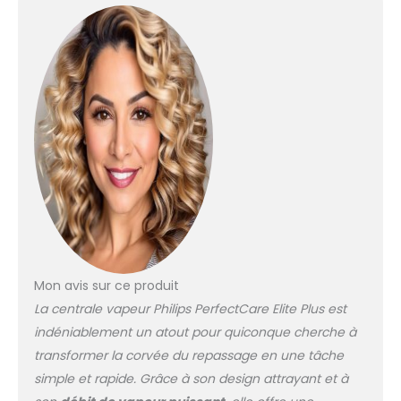
garantit que votre fer à
repasser vapeur ne brûlera
jamais les tissus à
repasser, même s'il repose
sur vos vêtements ou votre
planche à repasser
TECHNOLOGIE DYNAMIQ :
notre capteur intelligent
sait exactement quand et
comment le fer se déplace,
libérant automatiquement
une vapeur puissante selon
vos besoins. TECHNOLOGIE
SILENT STEAM : Vivez une
expérience de repassage
Mon avis sur ce produit
unique avec notre
technologie qui réduit le
La centrale vapeur Philips PerfectCare Elite Plus est
bruit de la vapeur et les
indéniablement un atout pour quiconque cherche à
vibrations, ce qui vous
transformer la corvée du repassage en une tâche
permet de profiter de la
simple et rapide. Grâce à son design attrayant et à
musique, de la télévision