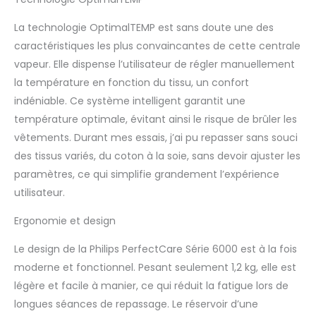
expérience de
repassage agréable. La
La technologie OptimalTEMP est sans doute une des
base en acier
caractéristiques les plus convaincantes de cette centrale
inoxydable offre une
résistance forte aux
vapeur. Elle dispense l’utilisateur de régler manuellement
rayures pour une
la température en fonction du tissu, un confort
semelle qui dure dans
indéniable. Ce système intelligent garantit une
le temps. RÉSERVOIR
température optimale, évitant ainsi le risque de brûler les
D'EAU AMOVIBLE : Un
réservoir transparent
vêtements. Durant mes essais, j’ai pu repasser sans souci
de 1,8 litre offrant
des tissus variés, du coton à la soie, sans devoir ajuster les
jusqu'à 1h30 d'utilisation
paramètres, ce qui simplifie grandement l’expérience
continue. Visualisez la
utilisateur.
quantité d'eau restante
et remplissez à tout
Ergonomie et design
moment sous le
robinet grâce à la
Le design de la Philips PerfectCare Série 6000 est à la fois
grande ouverture de
moderne et fonctionnel. Pesant seulement 1,2 kg, elle est
remplissage. SÉCURITÉ
AVEC VERROU DE
légère et facile à manier, ce qui réduit la fatigue lors de
TRANSPORT : Grâce au
longues séances de repassage. Le réservoir d’une
verrouillage du fer, vous