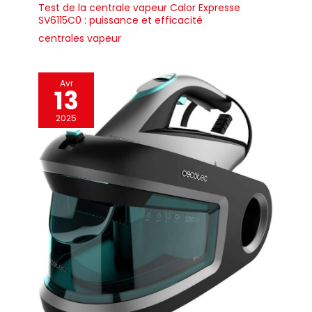
Test de la centrale vapeur Calor Expresse
SV6115C0 : puissance et efficacité
centrales vapeur
Avr
13
2025