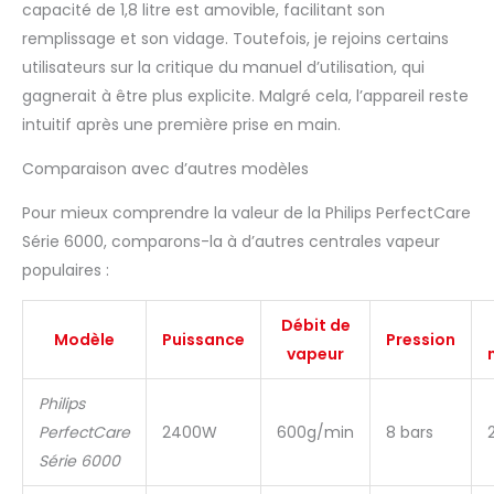
capacité de 1,8 litre est amovible, facilitant son
pouvez transporter
remplissage et son vidage. Toutefois, je rejoins certains
facilement votre
utilisateurs sur la critique du manuel d’utilisation, qui
centrale vapeur
partout en toute
gagnerait à être plus explicite. Malgré cela, l’appareil reste
sécurité.
intuitif après une première prise en main.
Comparaison avec d’autres modèles
Pour mieux comprendre la valeur de la Philips PerfectCare
Série 6000, comparons-la à d’autres centrales vapeur
populaires :
Débit de
Modèle
Puissance
Pression
vapeur
Philips
PerfectCare
2400W
600g/min
8 bars
Série 6000