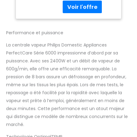
centrale vapeur vous
offrent un repassage
rapide, efficace et une
élimination efficace
des plis. GARANTIE SANS
Performance et puissance
BRÛLURE : la technologie
OptimalTEMP de nos
La centrale vapeur Philips Domestic Appliances
centrales vapeur Philips
PerfectCare Série 6000 impressionne d’abord par sa
garantit que votre fer à
puissance. Avec ses 2400W et un débit de vapeur de
repasser vapeur ne
brûlera jamais les
600g/min, elle offre une efficacité remarquable. La
tissus à repasser,
pression de 8 bars assure un défroissage en profondeur,
même s'il repose sur
même sur les tissus les plus épais. Lors de mes tests, le
vos vêtements ou
repassage a été facilité par la rapidité avec laquelle la
votre planche à
repasser SEMELLE
vapeur est prête à l’emploi, généralement en moins de
STEAMGLIDE ADVANCED :
deux minutes. Cette performance est un atout majeur
Le revêtement de 6
qui distingue ce modèle de nombreux concurrents sur le
couches garantit une
marché.
glisse excellente et
durable, pour une
Technologie OptimalTEMP