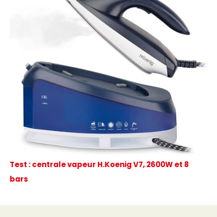
Test : centrale vapeur H.Koenig V7, 2600W et 8
bars