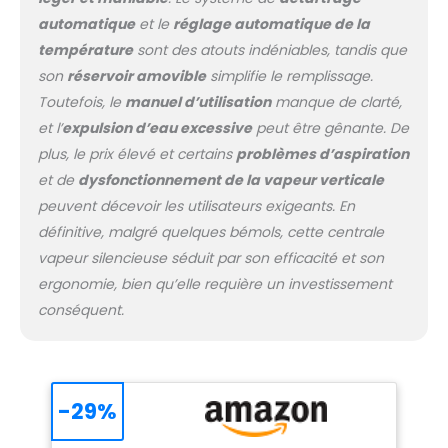
le temps. RÉSERVOIR
automatique
et le
réglage automatique de la
D'EAU AMOVIBLE : Un
température
sont des atouts indéniables, tandis que
réservoir transparent
son
réservoir amovible
simplifie le remplissage.
de 1,8 litre offrant
jusqu'à 1h30 d'utilisation
Toutefois, le
manuel d’utilisation
manque de clarté,
continue. Visualisez la
et l’
expulsion d’eau excessive
peut être gênante. De
quantité d'eau restante
plus, le prix élevé et certains
problèmes d’aspiration
et remplissez à tout
et de
dysfonctionnement de la vapeur verticale
moment sous le
peuvent décevoir les utilisateurs exigeants. En
robinet grâce à la
grande ouverture de
définitive, malgré quelques bémols, cette centrale
remplissage. SÉCURITÉ
vapeur silencieuse séduit par son efficacité et son
AVEC VERROU DE
ergonomie, bien qu’elle requière un investissement
TRANSPORT : Grâce au
conséquent.
verrouillage du fer, vous
pouvez transporter
facilement votre
centrale vapeur
partout en toute
-29%
sécurité.