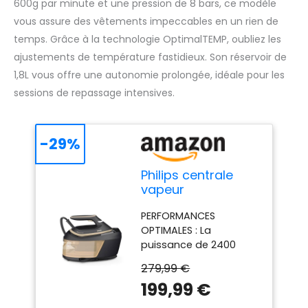
600g par minute et une pression de 8 bars, ce modèle
vous assure des vêtements impeccables en un rien de
temps. Grâce à la technologie OptimalTEMP, oubliez les
ajustements de température fastidieux. Son réservoir de
1,8L vous offre une autonomie prolongée, idéale pour les
sessions de repassage intensives.
-29%
Philips centrale
vapeur
PerfectCare 6000,
PERFORMANCES
8 bars, 1.8L, Noir
OPTIMALES : La
puissance de 2400
Watts, la vapeur
279,99 €
continue de 150 gr/min
199,99 €
et l'effet pressing
jusqu'à 600 g de la