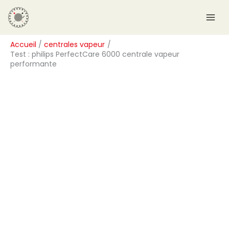
Aller
R
au
e
contenu
c
Accueil
centrales vapeur
h
Test : philips PerfectCare 6000 centrale vapeur
e
performante
r
c
h
e
r