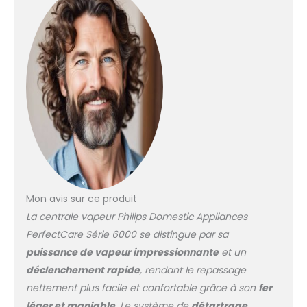
OptimalTEMP de nos
centrales vapeur Philips
garantit que votre fer à
repasser vapeur ne
brûlera jamais les
tissus à repasser,
même s'il repose sur
vos vêtements ou
votre planche à
repasser SEMELLE
STEAMGLIDE ADVANCED :
Le revêtement de 6
couches garantit une
glisse excellente et
Mon avis sur ce produit
durable, pour une
La centrale vapeur Philips Domestic Appliances
expérience de
repassage agréable. La
PerfectCare Série 6000 se distingue par sa
base en acier
puissance de vapeur impressionnante
et un
inoxydable offre une
déclenchement rapide
, rendant le repassage
résistance forte aux
nettement plus facile et confortable grâce à son
fer
rayures pour une
semelle qui dure dans
léger et maniable
. Le système de
détartrage