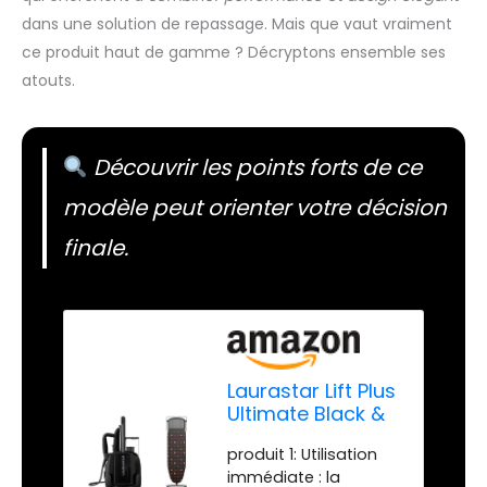
dans une solution de repassage. Mais que vaut vraiment
ce produit haut de gamme ? Décryptons ensemble ses
atouts.
Découvrir les points forts de ce
modèle peut orienter votre décision
finale.
Laurastar Lift Plus
Ultimate Black &
155.0001.898 Table
produit 1: Utilisation
à Repasser
immédiate : la
Plusboard Lips,