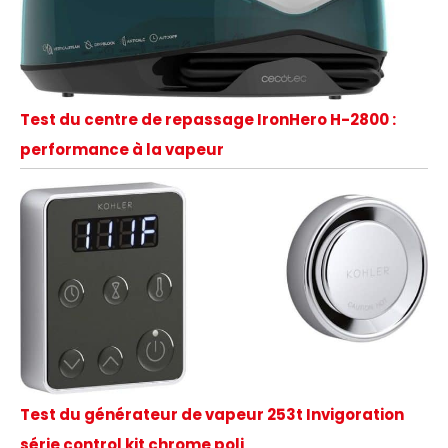
Test du centre de repassage IronHero H-2800 :
performance à la vapeur
Test du générateur de vapeur 253t Invigoration
série control kit chrome poli