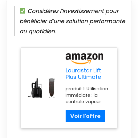
Considérez l’investissement pour
bénéficier d’une solution performante
au quotidien.
Laurastar Lift
Plus Ultimate
Black &
produit 1: Utilisation
155.0001.898
immédiate : la
Table à
centrale vapeur
Repasser
Laurastar Lift Plus
Plusboard Lips,
Ultimate Black
Noir
bénéficie d’un
temps de chauffe
ultra rapide de trois