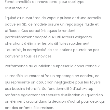
d’eau restant produit
Fonctionnalités et innovations : pour quel type
1: Repassage en
d’utilisateur ?
continu : Le réservoir
d’eau amovible de la
Équipé d’un système de vapeur pulsée et d’une semelle
centrale vapeur
active en 3D, ce modèle assure un repassage fluide et
Laurastar Lift Plus
efficace. Ces caractéristiques le rendent
Ultimate Black peut
particulièrement adapté aux utilisateurs exigeants
contenir jusqu’à 1,1 litre
et renferme un filtre
cherchant à éliminer les plis difficiles rapidement.
anticalcaire intégré. Il
Toutefois, la complexité de ses options pourrait ne pas
permet d’ajouter de
convenir à tous les novices.
l’eau en court de
repassage produit 1:
Performance au quotidien : surpasser la concurrence ?
Utilisation sécurisée :
La centrale vapeur
Le modèle Laurastar offre un repassage en continu, ce
Laurastar Lift Plus
qui représente un atout non négligeable pour les foyers
Ultimate Black
aux besoins intensifs. Sa fonctionnalité d’auto-stop
dispose d’une
fonction « auto-stop
renforce également sa sécurité d’utilisation au quotidien,
» qui éteint
un élément crucial dans la décision d’achat pour ceux qui
automatiquement la
ont des enfants à la maison.
centrale vapeur au