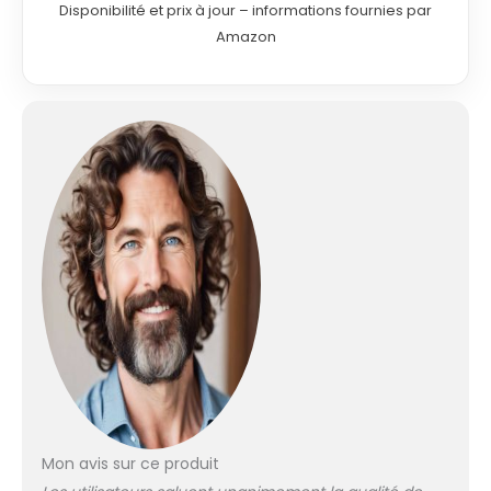
minutes. Longueur
Disponibilité et prix à jour – informations fournies par
du cordon
Amazon
d'alimentation: 2,3
m produit 1: Pratique
: La centrale vapeur
Laurastar Lift Plus
Ultimate Black est
pratique à
transporter grâce à
sa poignée et facile
à poser grâce à ses
pieds. Le bac à eau
rétroéclairé permet
de vérifier en un
instant le niveau
d’eau restant
produit 1:
Repassage en
continu : Le réservoir
d’eau amovible de
Mon avis sur ce produit
la centrale vapeur