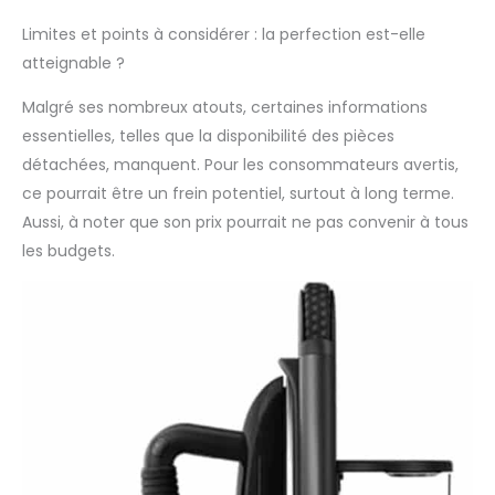
bout de dix minutes
Limites et points à considérer : la perfection est-elle
de non-utilisation
atteignable ?
pour plus de sécurité
et d’économie
Malgré ses nombreux atouts, certaines informations
d’énergie. Le fer se
essentielles, telles que la disponibilité des pièces
range dans un
emplacement
détachées, manquent. Pour les consommateurs avertis,
spécifique pour plus
ce pourrait être un frein potentiel, surtout à long terme.
de sécurité produit 2:
Aussi, à noter que son prix pourrait ne pas convenir à tous
paire de roulettes
les budgets.
intégrée produit 2:
housse
Universalcover Lips de
qualité Laurastar, au
design modern et
résolument féminin
produit 2: Dimensions
de la table fermée :
environ 45 x 153
cm/17.8 x 60.2 produit
2: Dimensions du