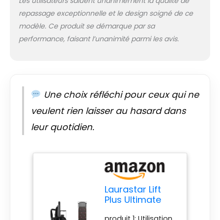
Laurastar Lift Plus
Les utilisateurs saluent unanimement la qualité de
Ultimate Black peut
repassage exceptionnelle et le design soigné de ce
contenir jusqu’à 1,1
modèle. Ce produit se démarque par sa
litre et renferme un
performance, faisant l’unanimité parmi les avis.
filtre anticalcaire
intégré. Il permet
d’ajouter de l’eau en
court de repassage
produit 1: Utilisation
sécurisée : La
Une choix réfléchi pour ceux qui ne
centrale vapeur
veulent rien laisser au hasard dans
Laurastar Lift Plus
Ultimate Black
leur quotidien.
dispose d’une
fonction « auto-
stop » qui éteint
automatiquement
la centrale vapeur
au bout de dix
Laurastar Lift
minutes de non-
Plus Ultimate
utilisation pour plus
Black &
de sécurité et
produit 1: Utilisation