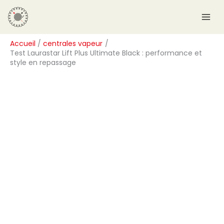
Aller
R
au
e
contenu
c
Accueil
centrales vapeur
h
Test Laurastar Lift Plus Ultimate Black : performance et
e
style en repassage
r
c
h
e
r