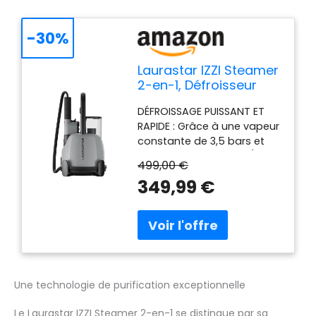
-30%
Laurastar IZZI Steamer
2-en-1, Défroisseur
Vapeur Puissant
DÉFROISSAGE PUISSANT ET
RAPIDE : Grâce à une vapeur
constante de 3,5 bars et
une vitesse de 104 km/h, IZZI
499,00 €
élimine les plis
349,99 €
efficacement et redonne
forme à vos vêtements en
un seul passage. Prêt en
seulement 3 minutes.
VAPEUR DMS 150 °C
ULTRAFINE : La vapeur haute
température Laurastar
Une technologie de purification exceptionnelle
pénètre au cœur des fibres
pour détendre, adoucir et
Le Laurastar IZZI Steamer 2-en-1 se distingue par sa