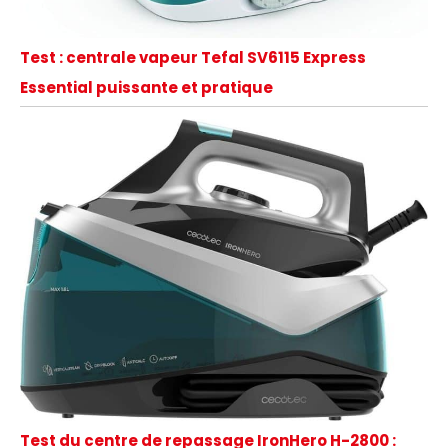
Test : centrale vapeur Tefal SV6115 Express
Essential puissante et pratique
Test du centre de repassage IronHero H-2800 :