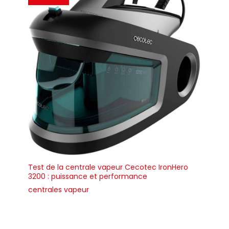
vêtements pour vous
faciliter la vie et le
travail. 【Câble
d'alimentation extra-
long】 Le câble extra-
long de 1,9 m couvre une
large gamme, vous
pouvez l'utiliser
n'importe où, sans
limitation d'espace.
Chaque câble de
cuiseur vapeur est
rigoureusement testé
pour une sécurité et une
durabilité maximales.
Test de la centrale vapeur Cecotec IronHero
3200 : puissance et performance
centrales vapeur