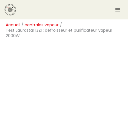
Aller
R
au
e
contenu
c
Accueil
centrales vapeur
h
Test Laurastar IZZI : défroisseur et purificateur vapeur
e
2000W
r
c
h
e
r