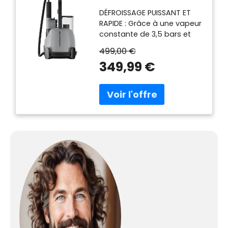
Vapeur Puissant
DÉFROISSAGE PUISSANT ET
RAPIDE : Grâce à une vapeur
constante de 3,5 bars et
une vitesse de 104 km/h, IZZI
499,00 €
élimine les plis
349,99 €
efficacement et redonne
forme à vos vêtements en
un seul passage. Prêt en
seulement 3 minutes.
VAPEUR DMS 150 °C
ULTRAFINE : La vapeur haute
température Laurastar
pénètre au cœur des fibres
pour détendre, adoucir et
raviver tous les tissus,
même les plus délicats.
RAFRAÎCHIT ET SOIGNE LES
TEXTILES : Repulpe les fibres,
ravive les couleurs et
diminue la fréquence des
lavages. Pour des