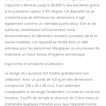
raviver tous les tissus,
capacité à éliminer jusqu’à 99,999 % des bactéries grâce
même les plus délicats.
RAFRAÎCHIT ET SOIGNE LES
à sa puissante vapeur à 150 degrés. Ce dispositif ne se
TEXTILES : Repulpe les fibres,
contente pas de défroisser les vêtements, il agit
ravive les couleurs et
également comme un véritable purificateur d’air et de
diminue la fréquence des
surfaces, assainissant efficacement votre
lavages. Pour des
vêtements et tissus
environnement. En éliminant acariens, punaises de lit et
toujours impeccables et
autres nuisibles, cet appareil se révèle être un allié
agréables à porter. DESIGN
précieux pour les personnes allergiques ou soucieuses de
COMPACT ET ERGONOMIQUE
maintenir un haut niveau d’hygiène domestique.
: Poignée de transport,
rangement intégré pour le
Ergonomie et simplicité d’utilisation
câble vapeur, réservoir
amovible et fonction auto-
Le design du Laurastar IZZI facilite grandement son
stop : pratique, sécurisé et
utilisation. Avec un poids de 4,9 kg et des dimensions
facile à déplacer.
ACCESSOIRES PREMIUM
compactes (28 x 45 x 28 cm), il est aisément
INCLUS : Livré avec semelle
manipulable et se range facilement. La mise en route est
Textile-Guard, gant
intuitive : il suffit de remplir le réservoir de 1,1 litre d’eau et
thermoprotecteur et
d’attendre quelques minutes pour que l’appareil monte
cartouche anticalcaire.