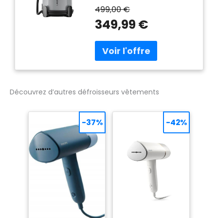
une vitesse de 104 km/h, IZZI
499,00 €
élimine les plis
349,99 €
efficacement et redonne
forme à vos vêtements en
un seul passage. Prêt en
seulement 3 minutes.
VAPEUR DMS 150 °C
ULTRAFINE : La vapeur haute
température Laurastar
Découvrez d’autres défroisseurs vêtements
pénètre au cœur des fibres
pour détendre, adoucir et
raviver tous les tissus,
-37%
-42%
même les plus délicats.
RAFRAÎCHIT ET SOIGNE LES
TEXTILES : Repulpe les fibres,
ravive les couleurs et
diminue la fréquence des
lavages. Pour des
vêtements et tissus
toujours impeccables et
agréables à porter. DESIGN
COMPACT ET ERGONOMIQUE