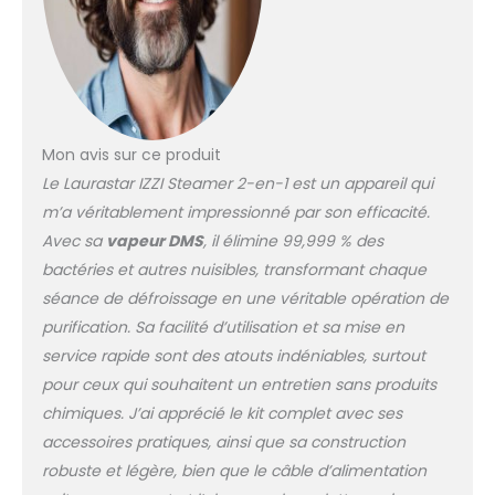
vêtements et tissus
toujours impeccables et
agréables à porter. DESIGN
COMPACT ET ERGONOMIQUE
: Poignée de transport,
rangement intégré pour le
Mon avis sur ce produit
câble vapeur, réservoir
amovible et fonction auto-
Le Laurastar IZZI Steamer 2-en-1 est un appareil qui
stop : pratique, sécurisé et
m’a véritablement impressionné par son efficacité.
facile à déplacer.
Avec sa
vapeur DMS
, il élimine 99,999 % des
ACCESSOIRES PREMIUM
bactéries et autres nuisibles, transformant chaque
INCLUS : Livré avec semelle
Textile-Guard, gant
séance de défroissage en une véritable opération de
thermoprotecteur et
purification. Sa facilité d’utilisation et sa mise en
cartouche anticalcaire.
service rapide sont des atouts indéniables, surtout
L’expertise Laurastar pour
pour ceux qui souhaitent un entretien sans produits
un soin textile professionnel
chimiques. J’ai apprécié le kit complet avec ses
à domicile.
accessoires pratiques, ainsi que sa construction
robuste et légère, bien que le câble d’alimentation