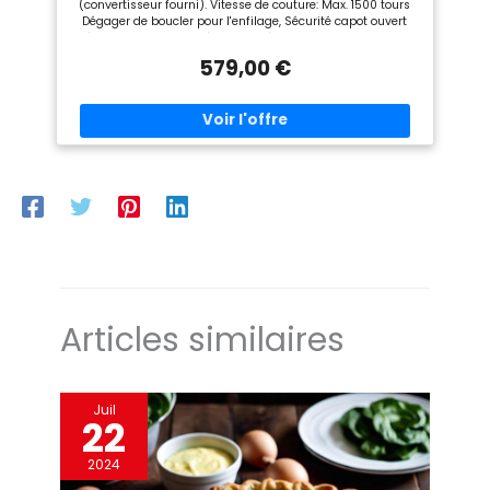
(convertisseur fourni). Vitesse de couture: Max. 1500 tours
Dégager de boucler pour l'enfilage, Sécurité capot ouvert
Réglage de pression, réglages précis des tensions de type
industriel Couteau supérieur escamotable, couteau inférieur
579,00 €
à réglage automatique Repères de couleurs pour l'enfilage,
Housse de protection MANUEL D’UTILISATION EN LANGUE
FRANÇAISE Produit destiné à la France, en conséquence la
garantie ne couvrira que les produits vendus en France
Articles similaires
Juil
22
2024