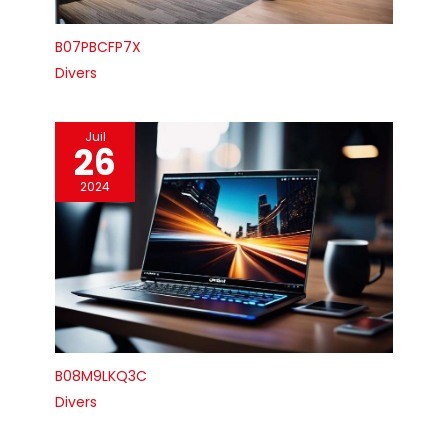
B07PBCFP7X
Divers
Juil
26
2024
B08M9LKQ3C
Divers