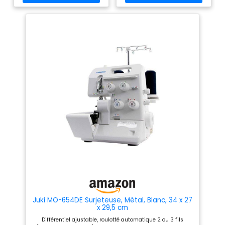
roulotté automatique 2/3 fils
automatique, Sécurité de non
Réglage de tensions à
fonctionnement en cas de
insertion directe Prête à la
capots ouverts Repères de
couture en 30S ! MANUEL
couleurs pour l'enfilage,
D’UTILISATION EN LANGUE
Housse de protection MANUEL
FRANÇAISE Produit destiné à
D’UTILISATION EN LANGUE
la France, en conséquence la
FRANÇAISE Produit destiné à
garantie ne couvrira que les
la France, en conséquence la
produits vendus en France
garantie ne couvrira que les
produits vendus en France
Juki MO-654DE Surjeteuse, Métal, Blanc, 34 x 27
x 29,5 cm
Différentiel ajustable, roulotté automatique 2 ou 3 fils