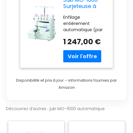
Surjeteuse à
Enfilage et
Enfilage
Aiguilles
entièrement
Automatique,
automatique (par
Métal, Blanc, 33
pompe à air
x 28 x 31 cm
1 247,00 €
électrique) et des
aiguilles Ecarte
réduit entre les
couteaux et les
aiguilles pour de
magnifiques
coutures Courbes,
Disponibilité et prix à jour – informations fournies par
silence & vibrations
Amazon
réduites au
maximum
Commutateur
Découvrez d’autres : juki MO-1000 automatique
intégré pour le
roulotté
automatique 2/3 fils
Réglage de tensions