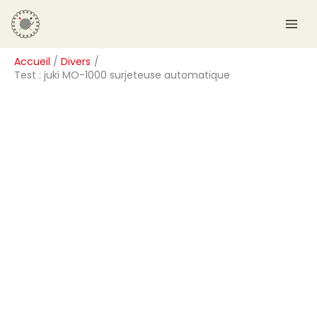
Aller
R
au
e
contenu
c
Accueil
Divers
h
Test : juki MO-1000 surjeteuse automatique
e
r
c
h
e
r