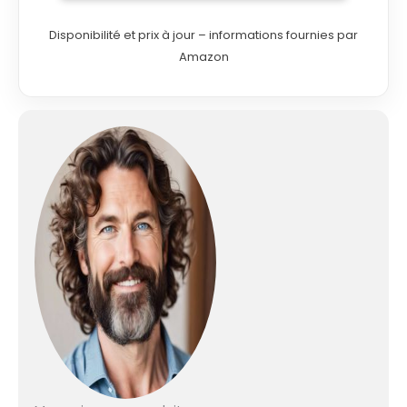
magnifiques
coutures Courbes,
Disponibilité et prix à jour – informations fournies par
silence & vibrations
Amazon
réduites au
maximum
Commutateur
intégré pour le
roulotté
automatique 2/3 fils
Réglage de tensions
à insertion directe
Prête à la couture
en 30S ! MANUEL
D’UTILISATION EN
LANGUE FRANÇAISE
Produit destiné à la
France, en
conséquence la
garantie ne couvrira
que les produits
vendus en France