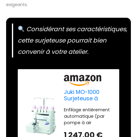
exigeants.
Considérant ses caractéristiques,
cette surjeteuse pourrait bien
convenir à votre atelier.
Juki MO-1000
Surjeteuse à
Enfilage et
Enfilage entièrement
Aiguilles
automatique (par
Automatique,
pompe à air
Métal, Blanc, 33 x
électrique) et des
28 x 31 cm
1 247,00 €
aiguilles Ecarte réduit