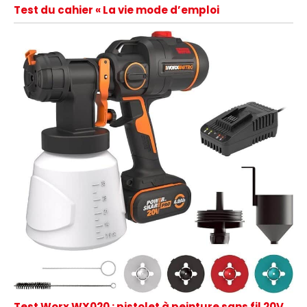
Test du cahier « La vie mode d’emploi
Test Worx WX020 : pistolet à peinture sans fil 20V