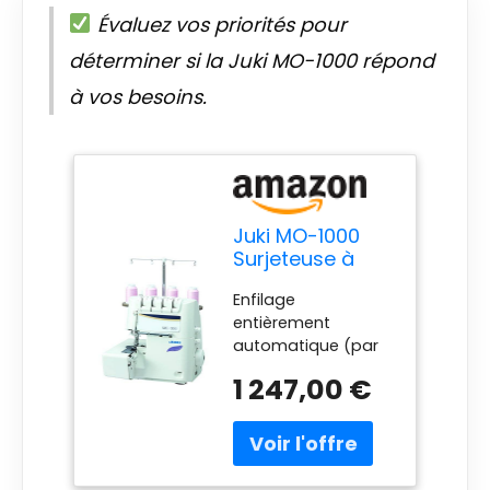
Évaluez vos priorités pour
déterminer si la Juki MO-1000 répond
à vos besoins.
Juki MO-1000
Surjeteuse à
Enfilage et
Enfilage
Aiguilles
entièrement
Automatique,
automatique (par
Métal, Blanc, 33
pompe à air
x 28 x 31 cm
1 247,00 €
électrique) et des
aiguilles Ecarte
réduit entre les
couteaux et les
aiguilles pour de