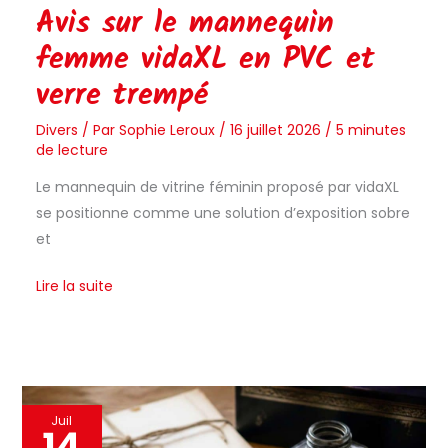
Avis sur le mannequin
femme vidaXL en PVC et
verre trempé
Divers
/ Par
Sophie Leroux
/
16 juillet 2026
/
5 minutes
de lecture
Le mannequin de vitrine féminin proposé par vidaXL
se positionne comme une solution d’exposition sobre
et
Lire la suite
Avis
Juil
14
sur