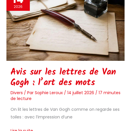
les
2026
lettres
de
Van
Gogh
:
l’art
des
mots
Avis sur les lettres de Van
Gogh : l’art des mots
Divers
/ Par
Sophie Leroux
/
14 juillet 2026
/
17 minutes
de lecture
On lit les lettres de Van Gogh comme on regarde ses
toiles : avec l’impression d’une
Lire la suite