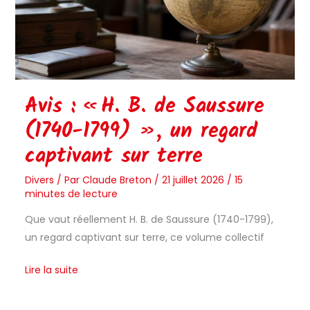
de
Saussure
(1740-
1799)
»,
un
Avis : « H. B. de Saussure
regard
(1740-1799) », un regard
captivant
captivant sur terre
sur
terre
Divers
/ Par
Claude Breton
/
21 juillet 2026
/
15
minutes de lecture
Que vaut réellement H. B. de Saussure (1740-1799),
un regard captivant sur terre, ce volume collectif
Lire la suite