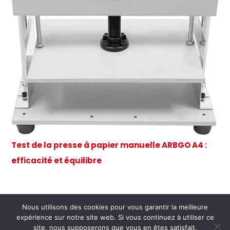
Test de la presse à papier manuelle ARBGO A4 :
efficacité et équilibre
Nous utilisons des cookies pour vous garantir la meilleure
expérience sur notre site web. Si vous continuez à utiliser ce
Copyright © 2026 Chez Marie-Lou
site, nous supposerons que vous en êtes satisfait.