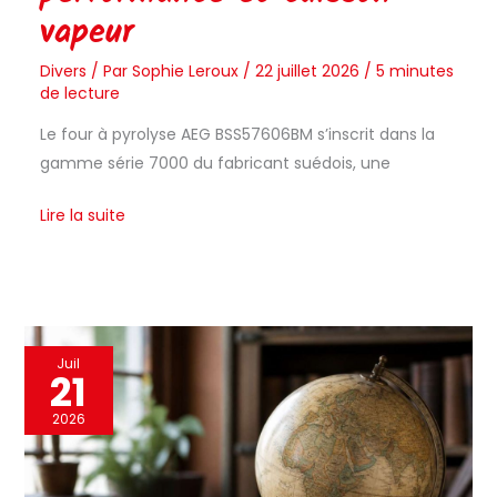
vapeur
Divers
/ Par
Sophie Leroux
/
22 juillet 2026
/
5 minutes
de lecture
Le four à pyrolyse AEG BSS57606BM s’inscrit dans la
gamme série 7000 du fabricant suédois, une
Lire la suite
Avis
Juil
21
:
«
2026
H.
B.