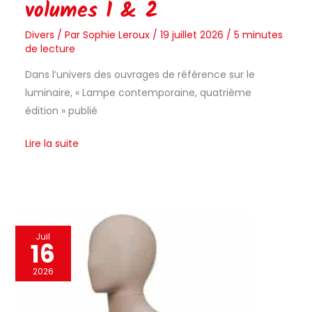
volumes 1 & 2
Divers
/ Par
Sophie Leroux
/
19 juillet 2026
/
5 minutes
de lecture
Dans l’univers des ouvrages de référence sur le
luminaire, « Lampe contemporaine, quatrième
édition » publié
Lire la suite
Avis
Juil
16
sur
le
2026
mannequin
femme