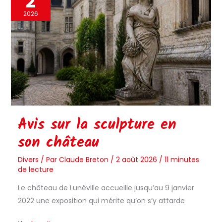
2
sur
la
2026
sculpture
en
son
château
Avis sur la sculpture en
son château
Divers
/ Par
Claude Breton
/
2 août 2026
/
11 minutes
de lecture
Le château de Lunéville accueille jusqu’au 9 janvier
2022 une exposition qui mérite qu’on s’y attarde