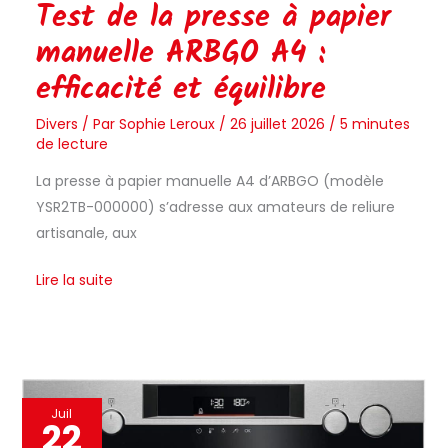
Test de la presse à papier
manuelle ARBGO A4 :
efficacité et équilibre
Divers
/ Par
Sophie Leroux
/
26 juillet 2026
/
5 minutes
de lecture
La presse à papier manuelle A4 d’ARBGO (modèle
YSR2TB-000000) s’adresse aux amateurs de reliure
artisanale, aux
Lire la suite
Test
Juil
22
du