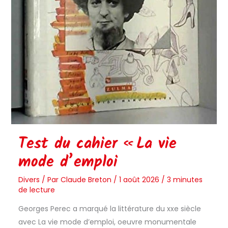
Test du cahier « La vie
mode d’emploi
Divers
/ Par
Claude Breton
/
1 août 2026
/
3 minutes
de lecture
Georges Perec a marqué la littérature du xxe siècle
avec La vie mode d’emploi, oeuvre monumentale