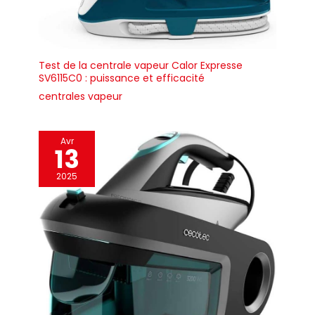
Test de la centrale vapeur Calor Expresse
SV6115C0 : puissance et efficacité
centrales vapeur
Avr
13
2025