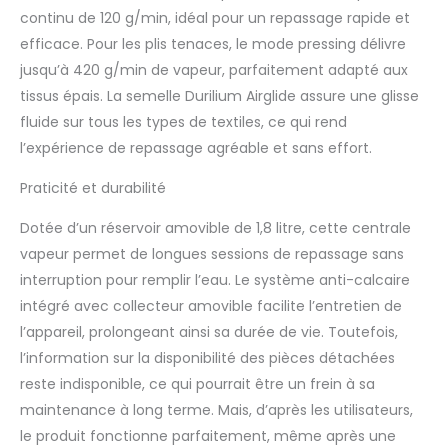
continu de 120 g/min, idéal pour un repassage rapide et
Centrale vapeur anti-
calcaire, manuel
efficace. Pour les plis tenaces, le mode pressing délivre
d'utilisation (langue
jusqu’à 420 g/min de vapeur, parfaitement adapté aux
française non
tissus épais. La semelle Durilium Airglide assure une glisse
garantie).
fluide sur tous les types de textiles, ce qui rend
l’expérience de repassage agréable et sans effort.
Praticité et durabilité
Dotée d’un réservoir amovible de 1,8 litre, cette centrale
vapeur permet de longues sessions de repassage sans
interruption pour remplir l’eau. Le système anti-calcaire
intégré avec collecteur amovible facilite l’entretien de
l’appareil, prolongeant ainsi sa durée de vie. Toutefois,
l’information sur la disponibilité des pièces détachées
reste indisponible, ce qui pourrait être un frein à sa
maintenance à long terme. Mais, d’après les utilisateurs,
le produit fonctionne parfaitement, même après une