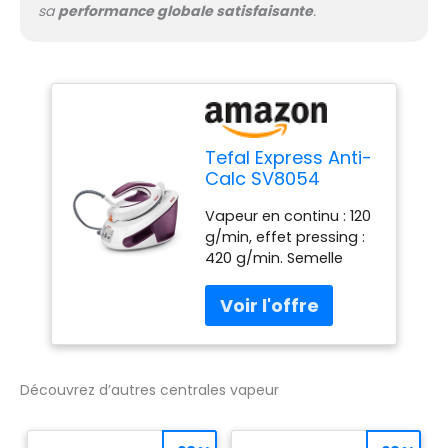
sa
performance globale satisfaisante
.
Tefal Express Anti-
Calc SV8054
Dampfb?gelstation
Vapeur en continu : 120
2800 W 1,8 l
g/min, effet pressing :
Duriliumsohle
420 g/min. Semelle
Violett - Wei?
Durilium Airglide :
(SV8054)
Particulièrement
antidérapante et
résistante aux rayures.
Collecteur anti-calcaire
intégré : Durable.
Découvrez d’autres centrales vapeur
Fonction Éco : Jusqu'à
20 % d'économie
d'énergie grâce à la