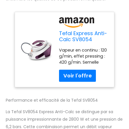
Tefal Express Anti-
Calc SV8054
Dampfb?gelstation
Vapeur en continu : 120
2800 W 1,8 l
g/min, effet pressing :
Duriliumsohle
420 g/min. Semelle
Violett - Wei?
Durilium Airglide :
(SV8054)
Particulièrement
antidérapante et
résistante aux rayures.
Collecteur anti-calcaire
intégré : Durable.
Performance et efficacité de la Tefal SV8054
Fonction Éco : Jusqu'à
20 % d'économie
La Tefal SV8054 Express Anti-Calc se distingue par sa
d'énergie grâce à la
puissance impressionnante de 2800 W et une pression de
fonction Éco. Contenu :
6,2 bars. Cette combinaison permet un débit vapeur
Tefal SV8054 Express