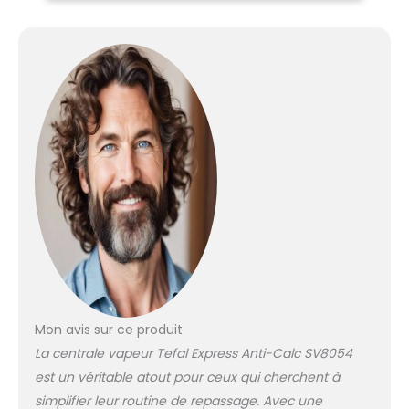
Collecteur anti-calcaire
intégré : Durable.
Fonction Éco : Jusqu'à
20 % d'économie
d'énergie grâce à la
fonction Éco. Contenu :
Tefal SV8054 Express
Centrale vapeur anti-
calcaire, manuel
d'utilisation (langue
française non
garantie).
Mon avis sur ce produit
La centrale vapeur Tefal Express Anti-Calc SV8054
est un véritable atout pour ceux qui cherchent à
simplifier leur routine de repassage. Avec une