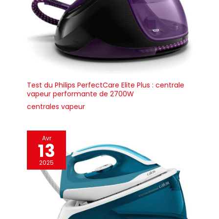
Test du Philips PerfectCare Elite Plus : centrale
vapeur performante de 2700W
centrales vapeur
Avr
13
2025