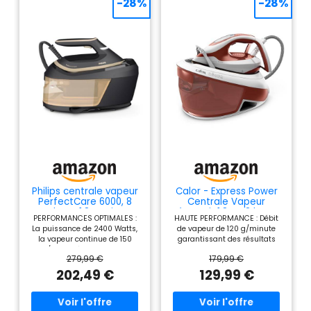
-28%
-28%
fonction Éco. Contenu :
Tefal SV8054 Express
Centrale vapeur anti-
calcaire, manuel
d'utilisation (langue
française non
garantie).
Philips centrale vapeur
Calor - Express Power
PerfectCare 6000, 8
Centrale Vapeur
bars, 1.8L, Noir
Réservoir 1,8 L - 3 bars -
PERFORMANCES OPTIMALES :
HAUTE PERFORMANCE : Débit
Marron
La puissance de 2400 Watts,
de vapeur de 120 g/minute
la vapeur continue de 150
garantissant des résultats
gr/min et l'effet pressing
rapides, et fonction pressing
279,99 €
179,99 €
jusqu'à 600 g de la centrale
de 420 g/minute pour venir à
vapeur vous offrent un
bout des plis les plus tenaces
202,49 €
129,99 €
repassage rapide, efficace et
ENTRETIEN FACILE ET
une élimination efficace des
PERFORMANCES DURABLES : Le
plis. GARANTIE SANS BRÛLURE
collecteur de calcaire