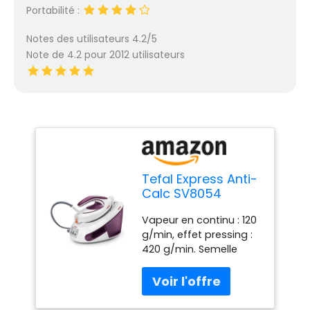
Portabilité :
Notes des utilisateurs 4.2/5
Note de 4.2 pour 2012 utilisateurs
Tefal Express Anti-
Calc SV8054
Dampfb?gelstation
Vapeur en continu : 120
2800 W 1,8 l
g/min, effet pressing :
Duriliumsohle
420 g/min. Semelle
Violett - Wei?
Durilium Airglide :
(SV8054)
Particulièrement
antidérapante et
résistante aux rayures.