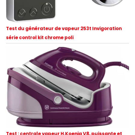
Test du générateur de vapeur 253t Invigoration
série control kit chrome poli
Test : centrale vapeur H.Koenig V8, puissante et