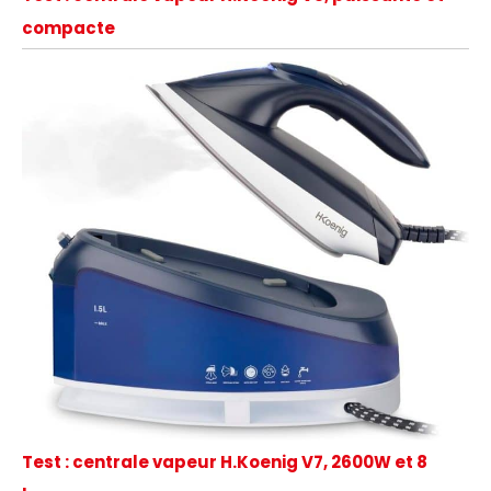
compacte
Test : centrale vapeur H.Koenig V7, 2600W et 8