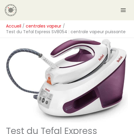
Aller
R
au
e
contenu
c
Accueil
centrales vapeur
h
Test du Tefal Express SV8054 : centrale vapeur puissante
e
r
c
h
e
r
Test du Tefal Express