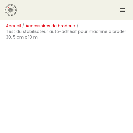
Aller
R
au
e
contenu
c
Accueil
Accessoires de broderie
h
Test du stabilisateur auto-adhésif pour machine à broder
e
30, 5 cm x 10 m
r
c
h
e
r