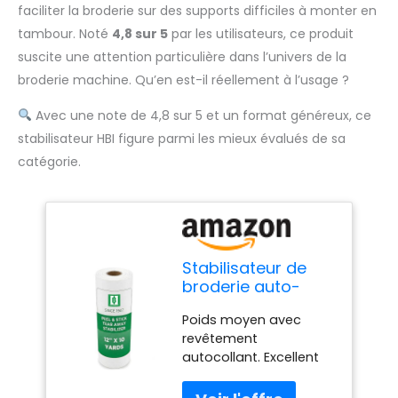
faciliter la broderie sur des supports difficiles à monter en
tambour. Noté
4,8 sur 5
par les utilisateurs, ce produit
suscite une attention particulière dans l’univers de la
broderie machine. Qu’en est-il réellement à l’usage ?
Avec une note de 4,8 sur 5 et un format généreux, ce
stabilisateur HBI figure parmi les mieux évalués de sa
catégorie.
Stabilisateur de
broderie auto-
adhésif pour
Poids moyen avec
machine à broder
revêtement
30,5 cm x 10 m
autocollant. Excellent
pour les tissus
extensibles et la