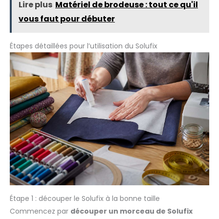
en enrichissant vos loisirs et en réduisant votre stress à
Lire plus
Matériel de brodeuse : tout ce qu'il
chaque point 【Largement Utilisé】Ces Broderie Point de
Croix Tissus pour Broderie peuvent être utilisées pour
vous faut pour débuter
réaliser divers objets artisanaux et décorations d'intérieur,
tels que des oreillers, des portefeuilles, des nappes, des
rideaux, des coussins, etc. Elles peuvent également servir à
Étapes détaillées pour l’utilisation du Solufix
créer des cadeaux personnalisés pour votre famille et vos
amis
Étape 1 : découper le Solufix à la bonne taille
Commencez par
découper un morceau de Solufix