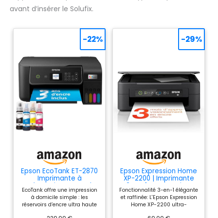
avant d’insérer le Solufix.
-22%
-29%
Epson EcoTank ET-2870
Epson Expression Home
Imprimante à
XP-2200 | Imprimante
Réservoirs D’Encre |
3-en-1 - Impression,
EcoTank offre une impression
Fonctionnalité 3-en-1 élégante
Maison & Petit Bureau |
Numérisation, Copie -
à domicile simple : les
et raffinée: L'Epson Expression
Wi-FI | A4 | Imprimer,
WiFi Direct, Ultra-
réservoirs d’encre ultra haute
Home XP-2200 ultra-
Copier, Numériser |
compacte, Cartouches
capacité sont facilement
compacte combine
Écran LCD 3,7cm |
séparées, Facile à