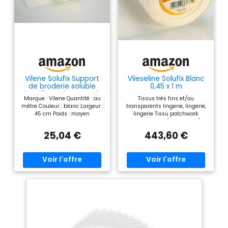
Vilene Solufix Support
Vlieseline Solufix Blanc
de broderie soluble
0,45 x 1 m
dans l'eau Blanc Vendu
Marque : Vilene Quantité : au
Tissus très fins et/ou
au mètre 45 cm
mètre Couleur : blanc Largeur :
transparents lingerie, lingerie,
45 cm Poids : moyen
lingerie Tissu patchwork
Divers tissus (par ex. soie)
Matériel de support pour tous
25,04 €
443,60 €
les procédés de broderie à la
machine