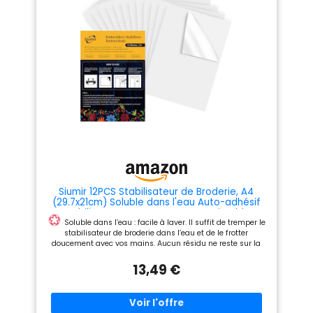
Siumir 12PCS Stabilisateur de Broderie, A4
(29.7x21cm) Soluble dans l'eau Auto-adhésif
Stabilisateurs pour Couture, Imprimable
Dessinable Papier pour Broderie à la Main et
Soluble dans l’eau : facile à laver. Il suffit de tremper le
Machine
stabilisateur de broderie dans l’eau et de le frotter
doucement avec vos mains. Aucun résidu ne reste sur la
surface
Auto-adhésif : Le stabilisateur hydrosoluble
13,49 €
collant est imprimable et peignable. Il possède un adhésif
puissant sur un côté et adhère facilement au tissu pour
empêcher le motif de glisser ou de se déplacer pendant la
broderie
Facile à utiliser : transférez le motif sur le