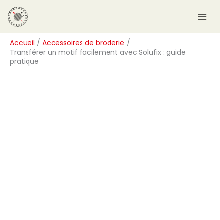
Aller
R
au
e
contenu
c
Accueil
Accessoires de broderie
h
Transférer un motif facilement avec Solufix : guide
e
pratique
r
c
h
e
r