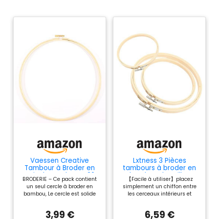
Vaessen Creative
Lxtness 3 Pièces
Tambour à Broder en
tambours à broder en
Bois de Bambou, Ø30
bambou de tailles
BRODERIE – Ce pack contient
【Facile à utiliser】placez
cm, Cercle pour
différentes
un seul cercle à broder en
simplement un chiffon entre
Attrape-Rêves, Cadre
bambou, Le cercle est solide
les cerceaux intérieurs et
de Point de Croix,
mais léger et convient aux
extérieurs ; il fera une plate-
Anneau de Couronne
artisans de tout âge, La vis de
forme de travail pour la
pour Macramé,
3,99 €
6,59 €
serrage en métal sur le
couture à l'aiguille, la couture,