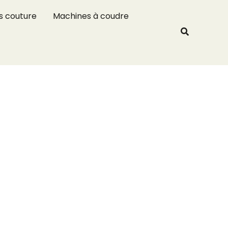
R
s couture
Machines à coudre
e
Recherche
c
h
e
r
c
h
e
r