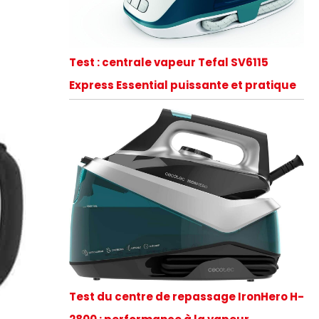
Test : centrale vapeur Tefal SV6115
Express Essential puissante et pratique
Test du centre de repassage IronHero H-