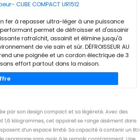
vapeur- CUBE COMPACT UR1512
n fer à repasser ultra-léger à une puissance
 performant permet de défroisser et d'assainir
ssante rafraîchit, assainit et élimine jusqu'à
vironnement de vie sain et sûr. DÉFROISSEUR AU
rend une poignée et un cordon électrique de 3
t sans effort partout dans la maison.
e par son design compact et sa légèreté. Avec des
nt 1,6 kilogrammes, cet appareil se range aisément dans
isposent d’un espace limité. Sa capacité à contenir un lit
e repassage sans avoir à le remplir constamment. Une