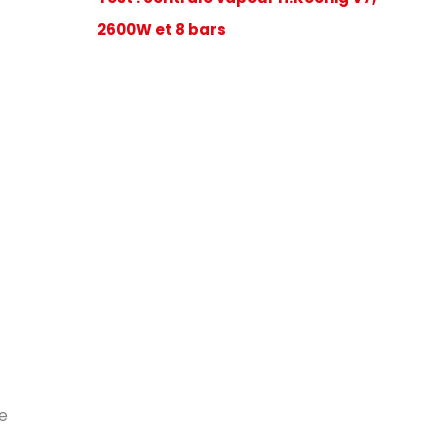
2600W et 8 bars
re