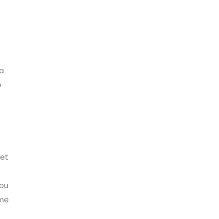
la
e
 et
 ou
mme