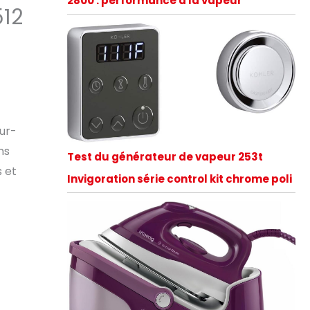
2800 : performance à la vapeur
512
eur-
ns
Test du générateur de vapeur 253t
s et
Invigoration série control kit chrome poli