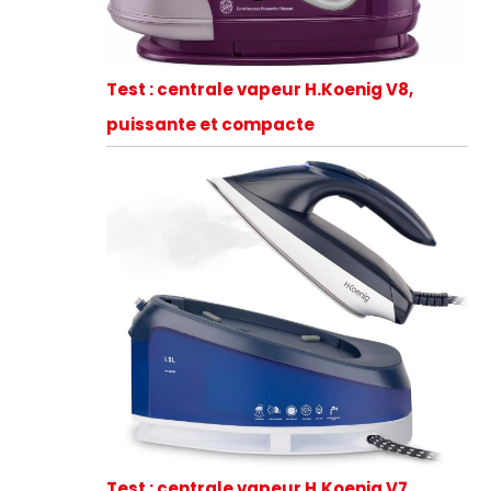
Test : centrale vapeur H.Koenig V8,
puissante et compacte
Test : centrale vapeur H.Koenig V7,