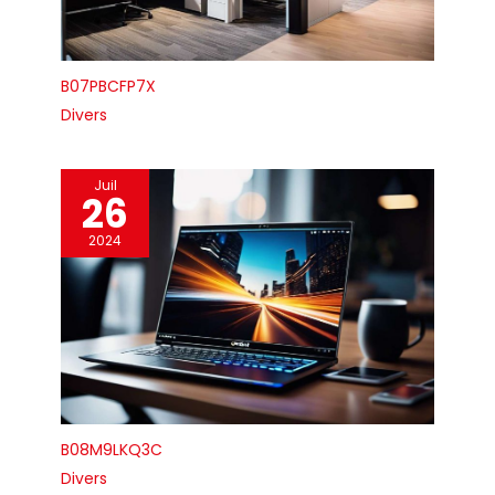
B07PBCFP7X
Divers
Juil
26
2024
B08M9LKQ3C
Divers