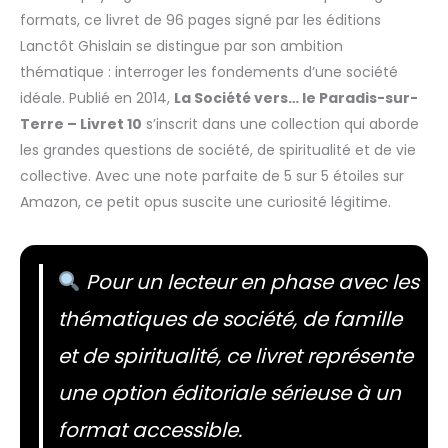
formats, ce livret de 96 pages signé par les éditions
Lanctôt Ghislain se distingue par son ambition
thématique : interroger les fondements d’une société
idéale. Publié en 2014,
La Société vers… le Paradis-sur-
Terre – Livret 10
s’inscrit dans une collection qui aborde
les grandes questions de société, de spiritualité et de vie
collective. Avec une note parfaite de 5 sur 5 étoiles sur
Amazon, ce petit opus suscite une curiosité légitime.
Pour un lecteur en phase avec les
thématiques de société, de famille
et de spiritualité, ce livret représente
une option éditoriale sérieuse à un
format accessible.