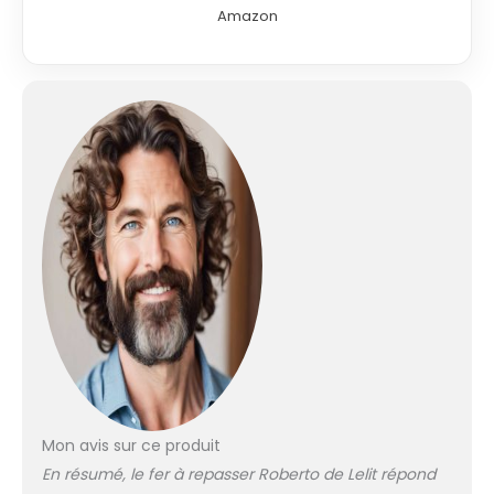
inoxydable fournit
Amazon
environ 1 heure de
repassage. Pour
ceux qui n'ont pas
beaucoup de
temps Corps et
chaudière en acier
inoxydable,
résistance
chaudière
positionné à
l'extérieur,
puissance vapeur
préréglée, vapeur
sèche, poignées
latérales, signaux
visuels vapeur
prête, démarrage
du système,
Mon avis sur ce produit
gommes pour les
supports du fer,
En résumé, le fer à repasser Roberto de Lelit répond