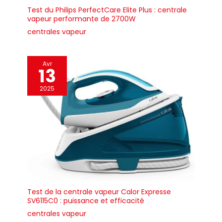
assurer une
Test du Philips PerfectCare Elite Plus : centrale
fermeture sûre
vapeur performante de 2700W
MATÉRIAUX
SÉLECTIONNÉS: La
centrales vapeur
chaudière est
fabriquée en acier
inoxydable, un
Avr
13
matériau
extrêmement
2025
résistant qui
empêche
l'accumulation de
calcaire à l'intérieur.
Nous
recommandons
l'utilisation de l'eau
du robinet pour
assurer la longévité
du produit MADE IN
Test de la centrale vapeur Calor Expresse
ITALY: Tous les
SV6115C0 : puissance et efficacité
produits LELIT sont
centrales vapeur
entièrement conçus