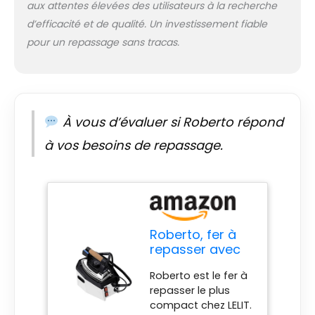
plaque en
aux attentes élevées des utilisateurs à la recherche
aluminium
d’efficacité et de qualité. Un investissement fiable
CONTRÔLE DE LA
pour un repassage sans tracas.
TEMPÉRATURE: Pour
repasser
impeccablement
sans abîmer les
vêtements, il est
indispensable de
À vous d’évaluer si Roberto répond
régler la
à vos besoins de repassage.
température du fer
à l'aide du bouton
gradué placé sur le
fer POIGNÉE
PROFESSIONNELLE:
Antidérapant et
Roberto, fer à
anti-sueur, le liège
repasser avec
est un matériau
chaudière
isolant,
Roberto est le fer à
séparée
imperméable et
repasser le plus
ignifuge, idéal pour
compact chez LELIT.
une utilisation à