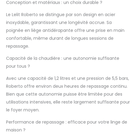
Conception et matériaux : un choix durable ?
beaucoup de temps
Corps et chaudière
Le Lelit Roberto se distingue par son design en acier
en acier inoxydable,
inoxydable, garantissant une longévité accrue. Sa
résistance chaudière
positionné à
poignée en liège antidérapante offre une prise en main
l'extérieur, puissance
confortable, même durant de longues sessions de
vapeur préréglée,
repassage.
vapeur sèche,
poignées latérales,
Capacité de la chaudière : une autonomie suffisante
signaux visuels
pour tous ?
vapeur prête,
démarrage du
Avec une capacité de 1,2 litres et une pression de 5,5 bars,
système, gommes
Roberto offre environ deux heures de repassage continu.
pour les supports du
fer, plaque en
Bien que cette autonomie puisse être limitée pour des
aluminium CONTRÔLE
utilisations intensives, elle reste largement suffisante pour
DE LA TEMPÉRATURE:
le foyer moyen.
Pour repasser
impeccablement
Performance de repassage : efficace pour votre linge de
sans abîmer les
maison ?
vêtements, il est