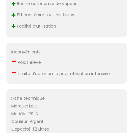
+
assurer une
Bonne autonomie de vapeur
fermeture sûre
+
Efficacité sur tous les tissus
MATÉRIAUX
SÉLECTIONNÉS: La
+
Facilité d’utilisation
chaudière est
fabriquée en acier
inoxydable, un
matériau
Inconvénients
extrêmement
–
résistant qui
Poids élevé
empêche
–
l'accumulation de
Limite d’autonomie pour utilisation intensive
calcaire à l'intérieur.
Nous recommandons
l'utilisation de l'eau du
robinet pour assurer
Fiche technique
la longévité du
Marque: Lelit
produit MADE IN ITALY:
Modèle: PS11N
Tous les produits LELIT
Couleur: Argent
sont entièrement
conçus et fabriqués
Capacité: 1,2 Litres