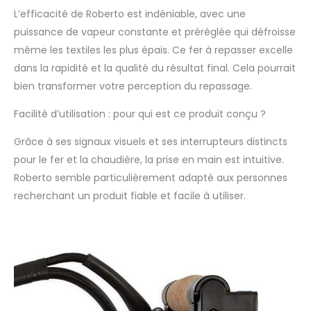
indispensable de
L’efficacité de Roberto est indéniable, avec une
régler la température
puissance de vapeur constante et préréglée qui défroisse
du fer à l'aide du
bouton gradué placé
même les textiles les plus épais. Ce fer à repasser excelle
sur le fer POIGNÉE
dans la rapidité et la qualité du résultat final. Cela pourrait
PROFESSIONNELLE:
bien transformer votre perception du repassage.
Antidérapant et anti-
sueur, le liège est un
Facilité d’utilisation : pour qui est ce produit conçu ?
matériau isolant,
imperméable et
Grâce à ses signaux visuels et ses interrupteurs distincts
ignifuge, idéal pour
pour le fer et la chaudière, la prise en main est intuitive.
une utilisation à
Roberto semble particulièrement adapté aux personnes
haute température.
Le corps du fer est
recherchant un produit fiable et facile à utiliser.
doté de deux ailettes
latéraux conçus pour
protéger les mains de
la chaleur LA VAPEUR
SÈCHE: Les 32
chambres à vapeur
de la plaque du fer,
conçue et brevetée