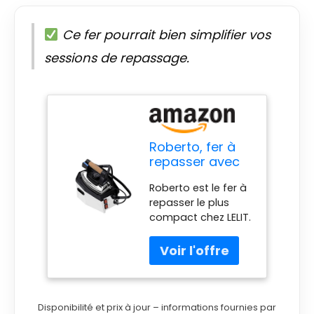
Ce fer pourrait bien simplifier vos
sessions de repassage.
Roberto, fer à
repasser avec
chaudière
Roberto est le fer à
séparée
repasser le plus
compact chez LELIT.
Sa taille le rend
pratique et léger, en
garantissant un
repassage parfait.
Sa chaudière
séparée en acier
Disponibilité et prix à jour – informations fournies par