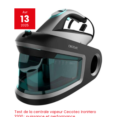
et fabriqués en
Italie avec des
Avr
technologies et des
13
composants
professionnels
2025
Test de la centrale vapeur Cecotec IronHero
3200 : puissance et performance