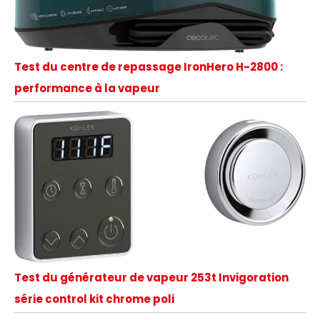
Test du centre de repassage IronHero H-2800 :
performance à la vapeur
Test du générateur de vapeur 253t Invigoration
série control kit chrome poli