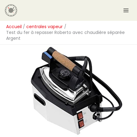
Aller
R
au
e
contenu
c
Accueil
centrales vapeur
h
Test du fer à repasser Roberto avec chaudière séparée
e
Argent
r
c
h
e
r