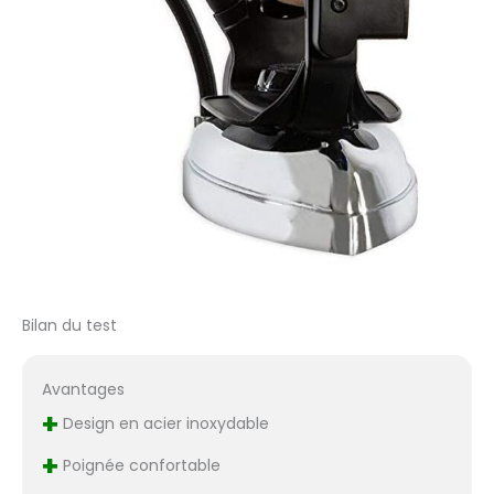
par LELIT, canalise la
vapeur de la
chaudière dans un
parcours obligatoire,
libérant une vapeur
sèche et puissante
pour un repassage
rapide, sans
endommager les
vêtements TRIPLE
SYSTÈME DE SÉCURITÉ:
est composé d'un
thermostat à sonde
pour contrôler la
Bilan du test
température de l'eau,
d'un pressostat pour
Avantages
contrôler la pression
de la chaudière et
+
Design en acier inoxydable
d'un bouchon de
+
sécurité avec valve
Poignée confortable
mécanique pour