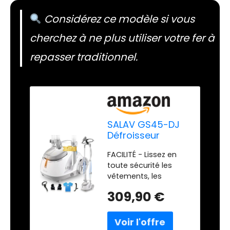
Considérez ce modèle si vous
cherchez à ne plus utiliser votre fer à
repasser traditionnel.
SALAV GS45-DJ
Défroisseur
Vapeur
FACILITÉ - Lissez en
Professionnel
toute sécurité les
Vertical avec
vêtements, les
roulettes, Cintre
rideaux, les tissus
Multifonction
309,90 €
d'ameublement et
Extra Large,
suspendez n'importe
Brosse en Tissu
quel vêtement avec
et Mini Palette de