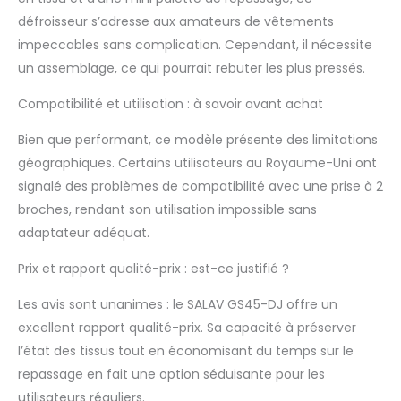
support télescopique
défroisseur s’adresse aux amateurs de vêtements
en aluminium et le
impeccables sans complication. Cependant, il nécessite
cordon
un assemblage, ce qui pourrait rebuter les plus pressés.
d'alimentation
rétractable se
Compatibilité et utilisation : à savoir avant achat
rangent facilement
Bien que performant, ce modèle présente des limitations
géographiques. Certains utilisateurs au Royaume-Uni ont
signalé des problèmes de compatibilité avec une prise à 2
broches, rendant son utilisation impossible sans
adaptateur adéquat.
Prix et rapport qualité-prix : est-ce justifié ?
Les avis sont unanimes : le SALAV GS45-DJ offre un
excellent rapport qualité-prix. Sa capacité à préserver
l’état des tissus tout en économisant du temps sur le
repassage en fait une option séduisante pour les
utilisateurs réguliers.