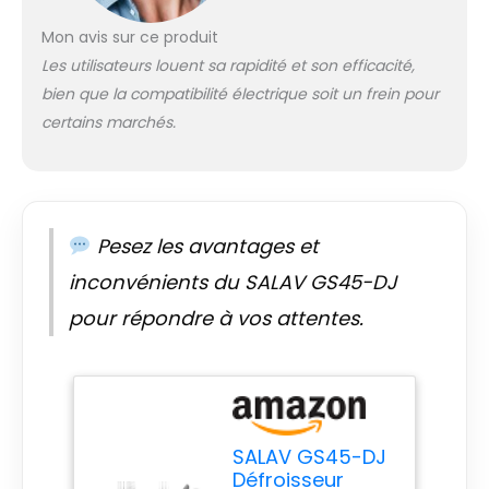
translucide
Mon avis sur ce produit
amovible de 1,8 litre
STOCKAGE - Les
Les utilisateurs louent sa rapidité et son efficacité,
roues roulantes, la
bien que la compatibilité électrique soit un frein pour
barre de support
certains marchés.
télescopique en
aluminium et le
cordon
d'alimentation
rétractable se
Pesez les avantages et
rangent facilement
inconvénients du SALAV GS45-DJ
pour répondre à vos attentes.
SALAV GS45-DJ
Défroisseur