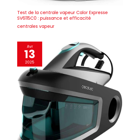
Test de la centrale vapeur Calor Expresse
SV6115C0 : puissance et efficacité
centrales vapeur
Avr
13
2025