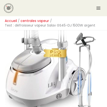
Aller
R
au
e
contenu
c
Accueil
centrales vapeur
h
Test : défroisseur vapeur Salav GS45-DJ 1500W argent
e
r
c
h
e
r