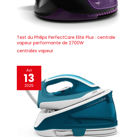
Test du Philips PerfectCare Elite Plus : centrale
vapeur performante de 2700W
centrales vapeur
Avr
13
2025