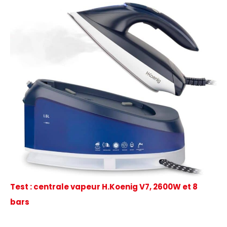
Test : centrale vapeur H.Koenig V7, 2600W et 8
bars