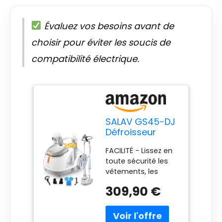
Évaluez vos besoins avant de
choisir pour éviter les soucis de
compatibilité électrique.
SALAV GS45-DJ
Défroisseur
Vapeur
FACILITÉ - Lissez en
Professionnel
toute sécurité les
Vertical avec
vêtements, les
roulettes, Cintre
rideaux, les tissus
Multifonction
309,90 €
d'ameublement et
Extra Large,
suspendez
Brosse en Tissu
n'importe quel
et Mini Palette