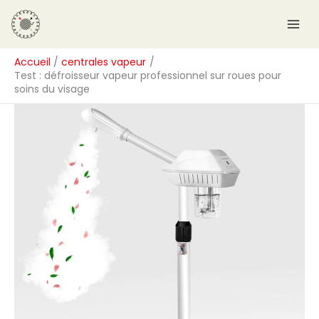
Aller
R
au
e
contenu
c
Accueil
centrales vapeur
h
Test : défroisseur vapeur professionnel sur roues pour
e
soins du visage
r
c
h
e
r