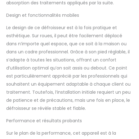
absorption des traitements appliqués par la suite.
d'huile essentielle,
parfait pour les salons
Design et fonctionnalités mobiles
de beauté, le spa et à
la maison. 【Spa facial
Le design de ce défroisseur est à la fois pratique et
à la maison】La
esthétique. Sur roues, il peut être facilement déplacé
hauteur de ce cuiseur
dans n’importe quel espace, que ce soit à la maison ou
vapeur professionnel
peut être ajustée de 91
dans un cadre professionnel. Grâce à son pied réglable, il
à 129,5 cm, buse
s’adapte à toutes les situations, offrant un confort
rotative à 360°, corps
d’utilisation optimal qu’on soit assis ou debout. Ce point
principal rotatif à 360 °,
est particulièrement apprécié par les professionnels qui
gardez la buse à au
moins 25 à 30 cm de
souhaitent un équipement adaptable à chaque client ou
votre visage, lors de
traitement. Toutefois, l’installation initiale requiert un peu
l'utilisation et le meilleur
de patience et de précautions, mais une fois en place, le
temps de cuisson à la
défroisseur se révèle stable et fiable.
vapeur est de 15 à 20
minutes. 【Cuiseur
Performance et résultats probants
vapeur pour le visage】
Trou de remplissage
Sur le plan de la performance, cet appareil est à la
d'eau, vous pouvez