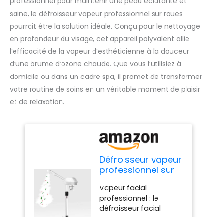
professionnel pour maintenir une peau éclatante et
saine, le défroisseur vapeur professionnel sur roues
pourrait être la solution idéale. Conçu pour le nettoyage
en profondeur du visage, cet appareil polyvalent allie
l’efficacité de la vapeur d’esthéticienne à la douceur
d’une brume d’ozone chaude. Que vous l’utilisiez à
domicile ou dans un cadre spa, il promet de transformer
votre routine de soins en un véritable moment de plaisir
et de relaxation.
Défroisseur vapeur
professionnel sur
roues, vapeur
Vapeur facial
d'esthéticienne
professionnel : le
avec brume
défroisseur facial
d'ozone chaude,