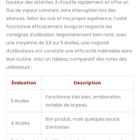
hauteur des attentes. Il chauffe rapidement et offre un
directement ajouter de
l'eau sans retirer la
flux de vapeur constant, sans interruption lors des
tasse d'eau, peut
séances. Selon les avis et ma propre expérience, l’unité
utiliser tout type d'eau.
fonctionne efficacement lorsqu’on respecte les
Le défroisseur facial
consignes d’utilisation. Majoritairement bien noté, avec
convertit l'eau en
particules en forme de
une moyenne de 3,8 sur 5 étoiles, une majorité
brouillard du nano, ce
d’utilisateurs ont constaté une efficacité indéniable dans
qui est très approprié
leur routine. Voici un tableau comparatif des notes des
pour l'hydratation et les
utilisateurs :
soins du visage, peut
mieux nettoyer les
pores de la peau,
Évaluation
Description
laisser la peau humide
et lisse. Sûr et fiable : ce
Fonctionne très bien, amélioration
5 étoiles
défroisseur facial
notable de la peau
professionnel pour
esthéticiennes dispose
Bon produit, mais quelques soucis
d'une fonction d'arrêt
4 étoiles
d’entretien
automatique qui arrête
la machine lorsqu'elle