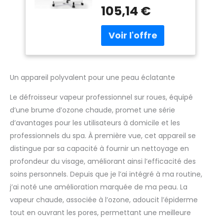
FWOD BIBTO est équipé
défroisseur vapeur
105,14 €
d'une cartouche
pour le visage pour
d'atomisation
le nettoyage en
améliorée, il produit
profondeur du
une grande brume
visage, pour soins
chaude. La vapeur
personnels ou spa
ionique chaude peut
ouvrir les pores pour un
Un appareil polyvalent pour une peau éclatante
nettoyage en
profondeur, une
Le défroisseur vapeur professionnel sur roues, équipé
hydratation efficace
d’une brume d’ozone chaude, promet une série
de la texture de la
d’avantages pour les utilisateurs à domicile et les
peau, lisse et plus
professionnels du spa. À première vue, cet appareil se
douce la peau. Vapeur
facial pour
distingue par sa capacité à fournir un nettoyage en
esthéticienne : le
profondeur du visage, améliorant ainsi l’efficacité des
défroisseur facial est
soins personnels. Depuis que je l’ai intégré à ma routine,
facile à utiliser,
j’ai noté une amélioration marquée de ma peau. La
d'excellents matériaux,
résistant à la chaleur et
vapeur chaude, associée à l’ozone, adoucit l’épiderme
ne rouille pas, buse
tout en ouvrant les pores, permettant une meilleure
améliorée, bâtons