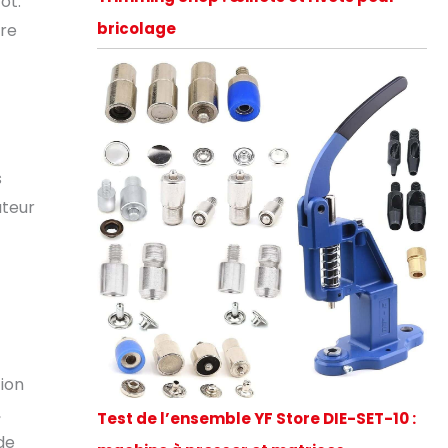
ot.
bricolage
tre
s
ateur
tion
,
Test de l’ensemble YF Store DIE-SET-10 :
de