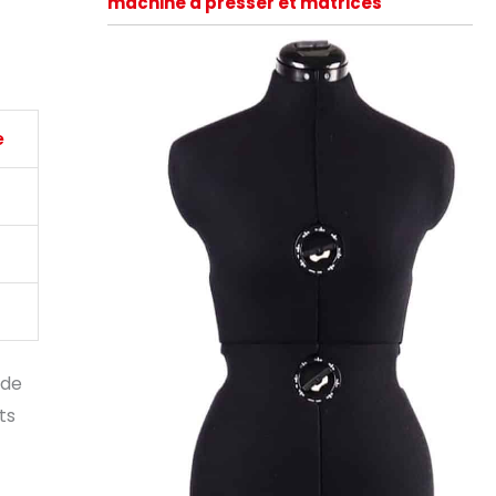
machine à presser et matrices
e
 de
ts