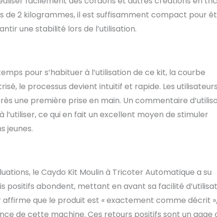
aliser facilement des cordons et autres créations en tric
ion clair et des tutoriels vidéo. Vous aide à apprendre à
ids de 2 kilogrammes, il est suffisamment compact pour ê
ire à l'aide d'une machine. Ne vous inquiétez pas de la courbe
r une stabilité lors de l’utilisation.
 Si vous avez des problèmes lors de l'utilisation, vous pouvez
vidéo de dépannage ou contacter directement notre service
ésoudre le problème Le cadeau parfait au crochet: C'est le
pour les mères, les grands - mères, les amis et les enfants.
 et connectez - vous avec votre famille ou vos amis pour
emps pour s’habituer à l’utilisation de ce kit, la courbe
at plus facile et plus amusant. En tant que kit de démarrage
é, le processus devient intuitif et rapide. Les utilisateur
het pour les débutants et un kit de finition de fil pratique
après une première prise en main. Un commentaire d’utilis
s de tricot au crochet, ce produit sera le meilleur cadeau
cadeau d'anniversaire et cadeau de Saint - Valentin pour vos
l’utiliser, ce qui en fait un excellent moyen de stimuler
mille qui aiment le tricot au crochet ou qui sont intéressés
ns jeunes.
 crochet
uations, le Caydo Kit Moulin à Tricoter Automatique a su
 positifs abondent, mettant en avant sa facilité d’utilisa
teur affirme que le produit est « exactement comme décrit »
mance de cette machine. Ces retours positifs sont un gage 