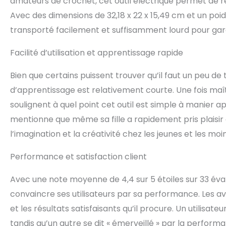
amateurs de crochet, cet outil électrique permet de ré
manuel d'utilisat
Avec des dimensions de 32,18 x 22 x 15,49 cm et un po
tricoter le I - w
transporté facilement et suffisamment lourd pour garanti
d'apprentissage.
regarder notre 
clientèle pour r
Facilité d’utilisation et apprentissage rapide
meilleur cadeau 
Détendez - vous
Bien que certains puissent trouver qu’il faut un peu de t
rendre l'artisan
d’apprentissage est relativement courte. Une fois maîtris
de tricot au croc
soulignent à quel point cet outil est simple à manier 
pour les amateur
d'anniversaire, 
mentionne que même sa fille a rapidement pris plaisir à 
amis ou votre fa
l’imagination et la créativité chez les jeunes et les moi
par Le tricot au
Performance et satisfaction client
Avec une note moyenne de 4,4 sur 5 étoiles sur 33 éval
convaincre ses utilisateurs par sa performance. Les avis
et les résultats satisfaisants qu’il procure. Un utilisa
tandis qu’un autre se dit « émerveillé » par la perfor