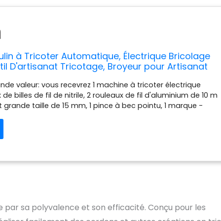
lin à Tricoter Automatique, Électrique Bricolage
til D'artisanat Tricotage, Broyeur pour Artisanat
our les Amateurs de Crochet
de valeur: vous recevrez 1 machine à tricoter électrique
 de billes de fil de nitrile, 2 rouleaux de fil d'aluminium de 10 m
t grande taille de 15 mm, 1 pince à bec pointu, 1 marque -
, 60 embouts en caoutchouc. Valeur exceptionnelle. Un
 crochet pour débutants Machine à tricoter automatique: la
er caydo Electric icord est un design innovant pour tricoter
le fil en un beau I - rope. Dites adieu au tissage à la main,
ue des mains et laissez - vous plaisir à faire de l'artisanat de
icace: nos machines à tricoter peuvent produire des I - cords
que les méthodes traditionnelles à la main. Il peut traiter
 grande capacité, vous permettant de créer des cordes I plus
parfaites en moins de temps. Idéal pour les amateurs de
e par sa polyvalence et son efficacité. Conçu pour les
udios produisant des I - cords et faisant de l'artisanat Des
lés sont disponibles: le fabricant de câbles caydo I propose un