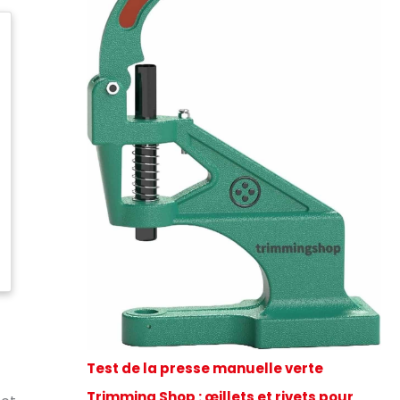
Test de la presse manuelle verte
Trimming Shop : œillets et rivets pour