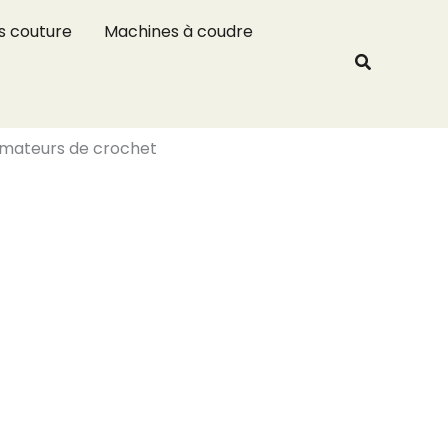
R
s couture
Machines à coudre
e
Recherche
c
h
e
 amateurs de crochet
r
c
h
e
r