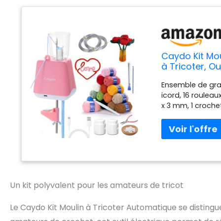
Caydo Kit Mou
à Tricoter, Ou
DIY Cordon p
Ensemble de gran
icord, 16 rouleaux
x 3 mm, 1 croche
page à 12 motifs
excellent kit de
machine à tricot
automatiquement 
réduisez la fatig
corde Tricot eff
plus rapidement 
Un kit polyvalent pour les amateurs de tricot
des fils de plus
longues et plus 
Le Caydo Kit Moulin à Tricoter Automatique se distingu
crochet et les st
tutoriels détail