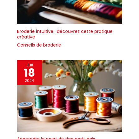
Broderie intuitive : découvrez cette pratique
créative
Conseils de broderie
Juil
18
2024