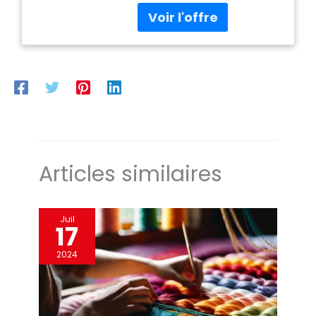
vaisselle et au micro-ondes
Poterie en faïence vernie
verte avec motif chou
Design unique qui attirera
tous les regards Égayez
votre table et ayez à la fois
forme et fonctionnalité
Passe au lave-vaisselle
Articles similaires
Juil
17
2024