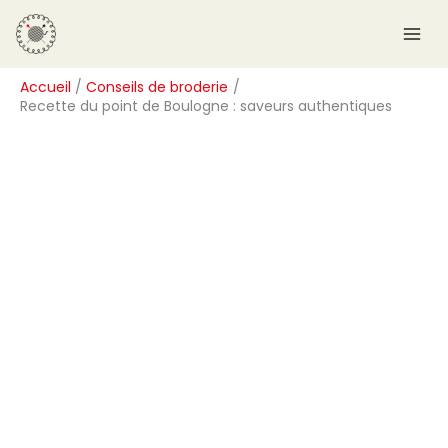
Aller
R
au
e
contenu
c
Accueil
Conseils de broderie
h
Recette du point de Boulogne : saveurs authentiques
e
r
c
h
e
r