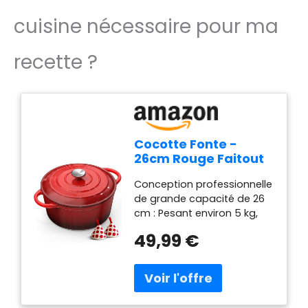
cuisine nécessaire pour ma
recette ?
Cocotte Fonte -
26cm Rouge Faitout
Marmite Four
Conception professionnelle
Hollandais avec
de grande capacité de 26
Couvercle, Topbooc
cm : Pesant environ 5 kg,
5L Dutch Oven
Topbooc casserole ronde
Émaillée Compatible
49,99 €
classique de 26 cm de
Induction, Gaz, Four,
diamètre et de profondeur
Casserole pour
appropriée répond aux
Braiser Ragoûts Rôtir
besoins d'une famille de 3 à
Pain
5 personnes. Elle convient