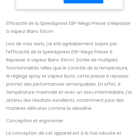
fois moins de temps
qu'un repassage
classique. Efficacité
énergétique et
Efficacité de la Speedypress ESP-Mega Presse à Repasser
économique : la
à Vapeur Blanc 64cm
performance d'une
presse de 1600 W, tout
Lors de mes tests, j’ai été agréablement surpris par
en utilisant seulement 1
l’efficacité de la Speedypress ESP-Mega Presse à
350 W de puissance.
Repasser à Vapeur Blanc 64cm. Dotée de multiples
Housse de rechange et
feutre en mousse.
fonctionnalités telles que le contrôle de la température,
Comprend également
le réglage spray et vapeur Burst, cette presse à repasser
un flacon vaporisateur,
promet des performances remarquables. En effet, à
un coussin presseur et
température maximale et avec un tissu intermédiaire, j’ai
un verre doseur.
Garantie complète de
obtenu des résultats excellents, notamment pour des
12 mois y compris
matières délicates comme la vlieseline.
livraison et collecte
depuis et vers votre
Conception et ergonomie
maison. Livraison
gratuite au Royaume-
La conception de cet appareil est à la fois robuste et
Uni. Expédition le jour