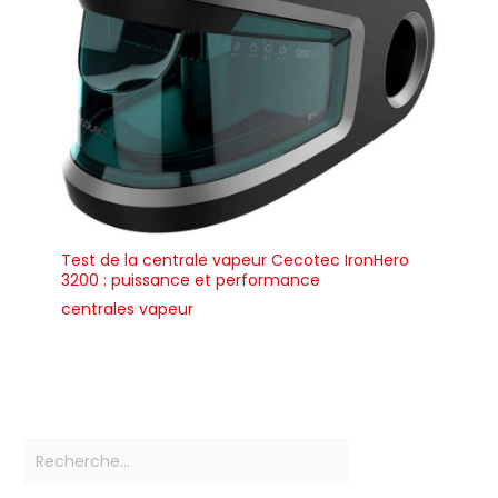
Test de la centrale vapeur Cecotec IronHero
3200 : puissance et performance
centrales vapeur