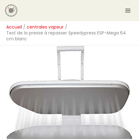
Aller
R
au
e
contenu
c
Accueil
centrales vapeur
h
Test de la presse à repasser Speedypress ESP-Mega 64
e
cm blanc
r
c
h
e
r