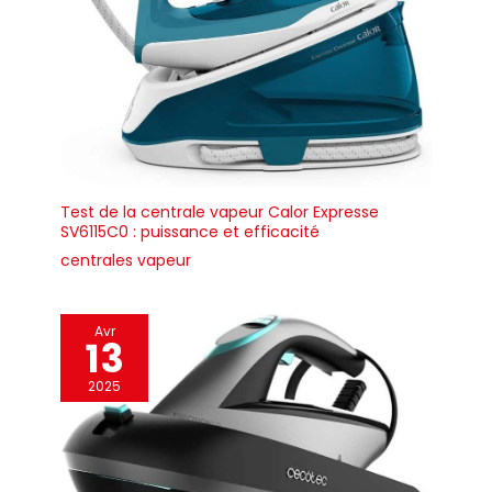
Test de la centrale vapeur Calor Expresse
SV6115C0 : puissance et efficacité
centrales vapeur
Avr
13
2025