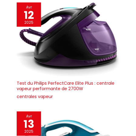
commutateurs sur la poignée.
Avr
La plaque est recouverte de
12
téflon. Réservoir d'eau de
300ml. Multiples paramètres
de vapeur et de séchage. Jet
2025
de vapeur pour enlever les plis
tenaces.
Test du Philips PerfectCare Elite Plus : centrale
vapeur performante de 2700W
centrales vapeur
Avr
13
2025