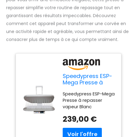
repasser simplifie votre routine de repassage tout en
garantissant des résultats impeccables. Découvrez
comment cet appareil peut transformer une corvée en
une activité rapide et agréable, vous permettant ainsi de
consacrer plus de temps à ce qui compte vraiment.
Speedypress ESP-
Mega Presse à
Repasser à Vapeur
Speedypress ESP-Mega
Blanc 64cm
Presse à repasser
vapeur Blanc
Dimensions : 64 x 27
239,00 €
cm. 38 jets de vapeur
puissants. Résultat
professionnel en deux