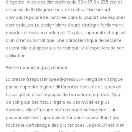
élégante. Avec des dimensions de 69 x 57,8 x 25,5 cm et
même. The Iron Press
un poids de 10 kilogrammes, elle est suffisamment
Company - Le premier
compacte pour être installée dans la plupart des espaces
fournisseur européen
de presses à repasser,
domestiques. Le design blanc épuré s’intègre facilement
machines à coudre et
dans les intérieurs modernes. De plus, l’appareil est équipé
accessoires depuis
d’un arrêt automatique, une caractéristique de sécurité
1977.
essentielle qui apporte une tranquillité d’esprit lors de son
utilisation.
Performances et polyvalence
La presse à repasser Speedypress ESP-Mega se distingue
par sa capacité à gérer différentes textures et types de
tissus grâce à ses réglages de température précis. Que
ce soit pour des tissus légers ou des matières plus
épaisses, elle offre une performance homogène. J’ai
personnellement apprécié la fonction vapeur Burst qui
facilite le défroissage des plis tenaces. Le produit est bien