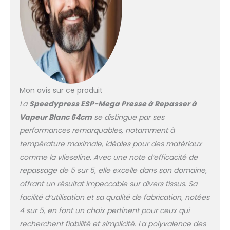
Comprend également
un flacon vaporisateur,
un coussin presseur et
un verre doseur.
Garantie complète de
12 mois y compris
livraison et collecte
depuis et vers votre
Mon avis sur ce produit
maison. Livraison
La
Speedypress ESP-Mega Presse à Repasser à
gratuite au Royaume-
Vapeur Blanc 64cm
se distingue par ses
Uni. Expédition le jour
même. The Iron Press
performances remarquables, notamment à
Company - Le premier
température maximale, idéales pour des matériaux
fournisseur européen
comme la vlieseline. Avec une note d’efficacité de
de presses à repasser,
repassage de 5 sur 5, elle excelle dans son domaine,
machines à coudre et
accessoires depuis
offrant un résultat impeccable sur divers tissus. Sa
1977.
facilité d’utilisation et sa qualité de fabrication, notées
4 sur 5, en font un choix pertinent pour ceux qui
recherchent fiabilité et simplicité. La polyvalence des