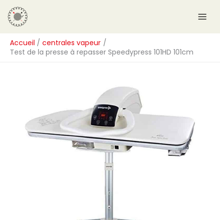
Aller
R
au
e
contenu
c
Accueil
centrales vapeur
h
Test de la presse à repasser Speedypress 101HD 101cm
e
r
c
h
e
r