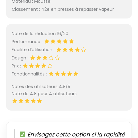
maximale
Matériau : Mousse
recommandée par le
Classement : 42e en presses à repasser vapeur
fabricant : 300 heures
par an Peut être
utilisé avec ou sans le
support fourni. Conçu
Note de la rédaction 16/20
pour une utilisation
Performance :
intensive à long
Facilité d’utilisation :
terme. Puissante
Design :
émission de vapeur
automatique : Temps
Prix :
de chauffe rapide,
Fonctionnalités :
seulement 3 minutes !
Peut cuire à la vapeur
Notes des utilisateurs 4.8/5
dans les 3 minutes
Note de 4.8 pour 4 utilisateurs
suivant l'allumage.
Puissante sortie de
vapeur ; presque pas
d'eau ne sera
projetée, uniquement
de la vapeur. Lorsque
Envisagez cette option si la rapidité
vous appuyez sur la