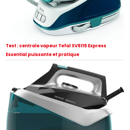
simple du sélecteur
de pression et de
température pour
une utilisation facile.
Faible
consommation
d'énergie : nos
Test : centrale vapeur Tefal SV6115 Express
presses utilisent
Essential puissante et pratique
très peu d'énergie, à
peu près comme un
fer à repasser
normal, grâce à sa
plaque chauffante
spéciale. Excellent
service après-
vente. Voir la
description ci-
dessous pour plus
de fonctionnalités