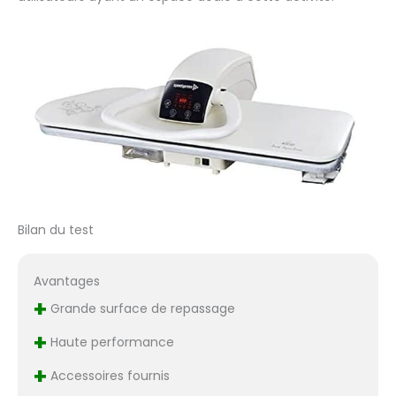
votre domicile.
Speedypress, Basée
au Royaume-Uni,
importe et fabrique
du matériel de
repassage depuis
plus de 40 ans. Peut
être utilisé comme
presse à sec totale
ou avec vapeur
automatique.
Beaucoup d'espace
Bilan du test
au dos du plateau :
facilite le repassage
des draps et des
Avantages
nappes Lorsque vous
+
Grande surface de repassage
appuyez dessus, cela
équivaut à 46 kg de
+
Haute performance
pression (ou 23 g par
mètre cube).
+
Accessoires fournis
Fonction vapeur :