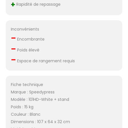
+
Puissant débit vapeur
Rapidité de repassage
de 90 g par minute, et
un débit vapeur
boosté de 120 g par
minute, sans aucune
Inconvénients
goutte d’eau. Facile à
–
transporter et à
Encombrante
ranger. Le réservoir
–
Poids élevé
d'eau peut être
complètement retiré
–
Espace de rangement requis
pour un remplissage
facile. Le réservoir
d'eau peut être rempli
pendant le
Fiche technique
repassage.
Marque : Speedypress
L'indicateur du
réservoir d'eau
Modèle : 101HD-White + stand
indique clairement le
Poids : 15 kg
niveau d'eau. Housse
Couleur : Blanc
imperméable et
Dimensions : 107 x 64 x 32 cm
lavable. Utilisation