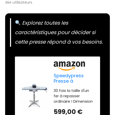
des utilisateurs.
Explorez toutes les
caractéristiques pour décider si
cette presse répond à vos besoins.
Speedypress
Presse à
Repasser à
30 fois la taille d'un
Vapeur 101HD-
fer à repasser
Blanc 101cm avec
ordinaire ! Dimension
Support (+ Fer à
de la plaque : 101 cm x
Repasser, Filtre à
599,00 €
30 cm / 40".
Eau Anticalcaire,