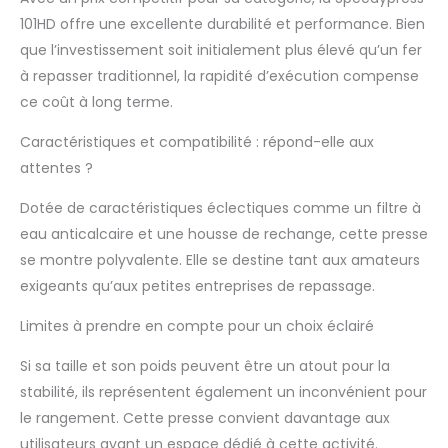
calcaire de rechange,
une housse de
101HD offre une excellente durabilité et performance. Bien
rechange (en tissu)
que l’investissement soit initialement plus élevé qu’un fer
et un sous-
à repasser traditionnel, la rapidité d’exécution compense
feutre/sous-couche
ce coût à long terme.
en mousse (tampon
éponge de fer à
Caractéristiques et compatibilité : répond-elle aux
repasser) Notre
attentes ?
presse à repasser
domestique la plus
Dotée de caractéristiques éclectiques comme un filtre à
grande = temps de
repassage le plus
eau anticalcaire et une housse de rechange, cette presse
rapide. Parures de lit
se montre polyvalente. Elle se destine tant aux amateurs
multicouches /
exigeants qu’aux petites entreprises de repassage.
jusqu'à la literie king
size. Garantie de 24
Limites à prendre en compte pour un choix éclairé
mois (utilisation à
domicile) / 12 mois
Si sa taille et son poids peuvent être un atout pour la
(utilisation
stabilité, ils représentent également un inconvénient pour
commerciale),
le rangement. Cette presse convient davantage aux
incluse. livraison et
collecte de/depuis
utilisateurs ayant un espace dédié à cette activité.