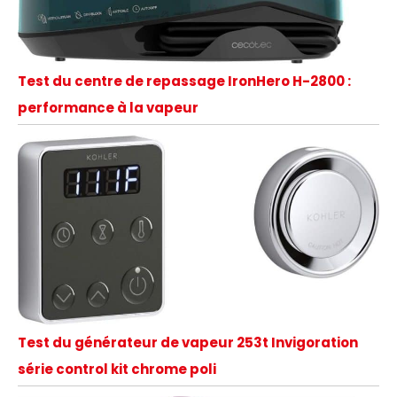
Test du centre de repassage IronHero H-2800 :
performance à la vapeur
Test du générateur de vapeur 253t Invigoration
série control kit chrome poli