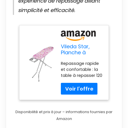
expérience de repassage alliant
simplicité et efficacité.
Vileda Star,
Planche à
Repasser avec
Repassage rapide
Repose-Fer
et confortable : la
antidérapant,
table à repasser 120
Housse de
x 38 cm est parfaite
Table à
pour repasser les
Repasser en
vêtements de
Coton,
manière pratique et
Transport sûr,
rapide. Il est parfait
Facile à Ranger,
pour repasser tous
Dimensions
Disponibilité et prix à jour – informations fournies par
les types de
Plateau de
Amazon
vêtements, sans
Repassage 120 x