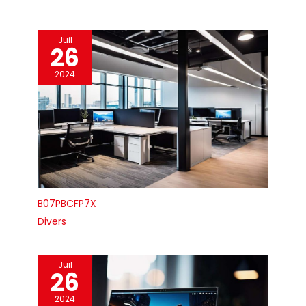
Juil
26
2024
B07PBCFP7X
Divers
Juil
26
2024