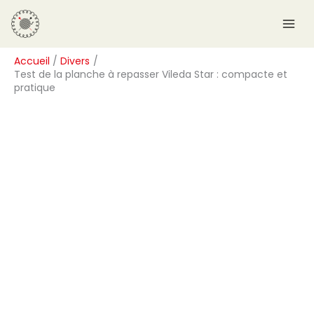
Aller
R
au
e
contenu
c
Accueil
Divers
h
Test de la planche à repasser Vileda Star : compacte et
e
pratique
r
c
h
e
r