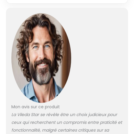
renoncer au
38 cm
confort. Bonne
respirabilité du
vapeur : la housse
de table à repasser
100 % coton avec
rembourrage en
éponge offre une
bonne respirabilité
de la vapeur.
Repassage
confortable : la
hauteur réglable de
76 à 96 cm permet
de repasser
confortablement,
sans se pencher.
Mon avis sur ce produit
Léger et maniable :
peut être déplacé
La Vileda Star se révèle être un choix judicieux pour
et rangé facilement.
ceux qui recherchent un compromis entre praticité et
fonctionnalité, malgré certaines critiques sur sa