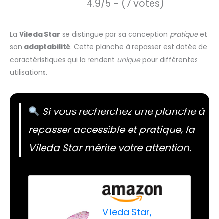
4.9/5 - (7 votes)
La
Vileda Star
se distingue par sa conception
pratique
et
son
adaptabilité
. Cette planche à repasser est dotée de
caractéristiques qui la rendent
unique
pour différentes
utilisations.
Si vous recherchez une planche à
repasser accessible et pratique, la
Vileda Star mérite votre attention.
Vileda Star,