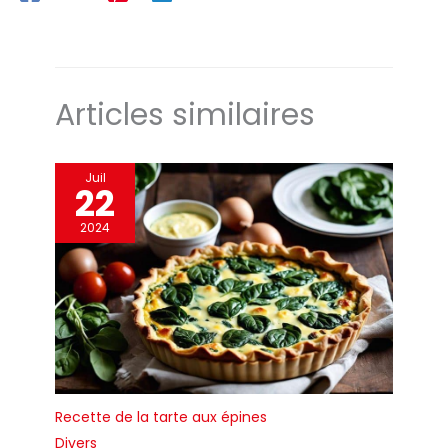
repassage QUALITÉ VILEDA : Avec son expertise reconnue
qui la rend très appropriée.
dans l'entretien du linge, Vileda conçoit cette table à
pour les familles avec enfants.
repasser pliable stable et sûre dotée d'un système de
5.Panneau de repassage
sécurité enfant et de pieds robustes et épais
spacieux et respirant : la
surface de repassage
spacieuse de 120 x 45 cm peut
facilement repasser de
Articles similaires
grands articles de différents
types de vêtements, et la
planche à repasser est
équipée d'un treillis en fer
métallique, d'une housse en
Juil
mousse respirante et 100 %
22
coton. Ce matériau est
perméable à la vapeur, lui
2024
permettant de mieux répartir
et retenir la chaleur. La housse
avec cordon de serrage
empêche le froissement et la
housse 100 % coton avec
couche de mousse résistante
à l'abrasion est lavable et
amovible pour plus de
durabilité et de propreté.
Recette de la tarte aux épines
Divers