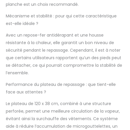
planche est un choix recommandé.
confortable : la
hauteur réglable de
Mécanisme et stabilité : pour qui cette caractéristique
76 à 96 cm permet
de repasser
est-elle idéale ?
confortablement,
Avec un repose-fer antidérapant et une housse
sans se pencher.
Léger et maniable :
résistante à la chaleur, elle garantit un bon niveau de
peut être déplacé et
sécurité pendant le repassage. Cependant, il est à noter
rangé facilement.
que certains utilisateurs rapportent qu’un des pieds peut
se détacher, ce qui pourrait compromettre la stabilité de
l’ensemble.
Performance du plateau de repassage : que tient-elle
face aux attentes ?
Le plateau de 120 x 38 cm, combiné à une structure
perforée, permet une meilleure circulation de la vapeur,
évitant ainsi la surchauffe des vêtements. Ce système
aide à réduire l’accumulation de microgouttelettes, un