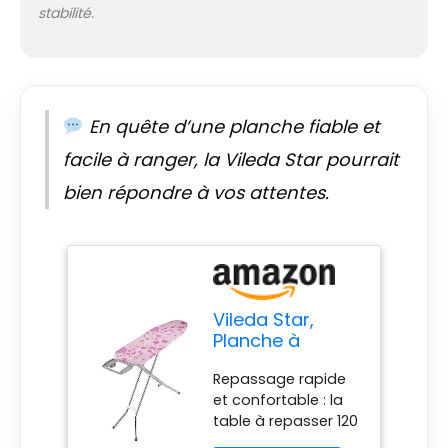
stabilité.
En quête d’une planche fiable et
facile à ranger, la Vileda Star pourrait
bien répondre à vos attentes.
Vileda Star,
Planche à
Repasser avec
Repassage rapide
Repose-Fer
et confortable : la
antidérapant,
table à repasser 120
Housse de
x 38 cm est parfaite
Table à