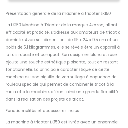
procureront plaisir et plaisir
à tricoter dès le départ La
Présentation générale de la machine à tricoter LK150
machine à tricoter de
calibre moyen de 6,5 mm
La LK150 Machine à Tricoter de la marque Akozon, alliant
convient à la plupart des
efficacité et praticité, s’adresse aux amateurs de tricot à
fils à tricoter à la main La
domicile. Avec ses dimensions de 115 x 24 x 9,5 cm et un
combinaison du tricot à la
main et du tricot à la
poids de 5,1 kilogrammes, elle se révèle être un appareil à
machine améliore
la fois robuste et compact. Son design en blanc et rose
considérablement
ajoute une touche esthétique plaisante, tout en restant
l'efficacité du tricot
fonctionnelle. La principale caractéristique de cette
machine est son aiguille de verrouillage à capuchon de
rouleau spéciale qui permet de combiner le tricot à la
main et à la machine, offrant ainsi une grande flexibilité
dans la réalisation des projets de tricot.
Fonctionnalités et accessoires inclus
La machine à tricoter LK150 est livrée avec un ensemble