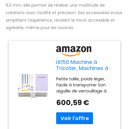
6,5 mm, elle permet de réaliser une multitude de
créations avec facilité et précision. Ses accessoires inclus
simplifient l’expérience, rendant le tricot accessible et
agréable, même pour les novices.
LK150 Machine à
Tricoter, Machines à
Tricoter Domestiques
Petite taille, poids léger,
en Plastique pour
facile à transporter Son
Adultes Machine
aiguille de verrouillage à
électrique avec
capuchon de rouleau
Accessoires LK150 6,5
600,59 €
spécialement conçue
Mm Calibre Moyen 150
assure un fonctionnement
Points
doux et silencieux Sa
simplicité de conception et
sa facilité d'utilisation vous