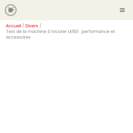
Aller
R
au
e
contenu
c
Accueil
Divers
h
Test de la machine à tricoter LK150 : performance et
e
accessoires
r
c
h
e
r