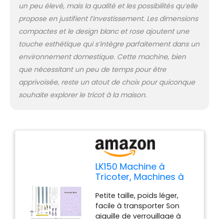
un peu élevé, mais la qualité et les possibilités qu’elle
propose en justifient l’investissement. Les dimensions
compactes et le design blanc et rose ajoutent une
touche esthétique qui s’intègre parfaitement dans un
environnement domestique. Cette machine, bien
que nécessitant un peu de temps pour être
apprivoisée, reste un atout de choix pour quiconque
souhaite explorer le tricot à la maison.
LK150 Machine à
Tricoter, Machines à
Tricoter Domestiques
Petite taille, poids léger,
en Plastique pour
facile à transporter Son
Adultes Machine
aiguille de verrouillage à
électrique avec