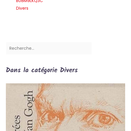
B08M9LKQ3C
crochet est fabriquée en
plastique ABS durable
Divers
plutôt qu'en plastique
PP, ce qui garantit une
durée de vie plus longue
et une meilleure
durabilité
Dans la catégorie Divers