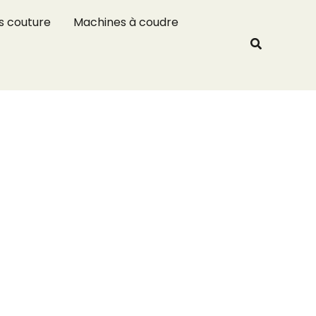
R
s couture
Machines à coudre
e
Recherche
c
h
e
r
c
h
e
r