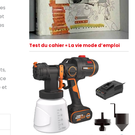
ues
et
es
Test du cahier « La vie mode d’emploi
ts,
nce
 et