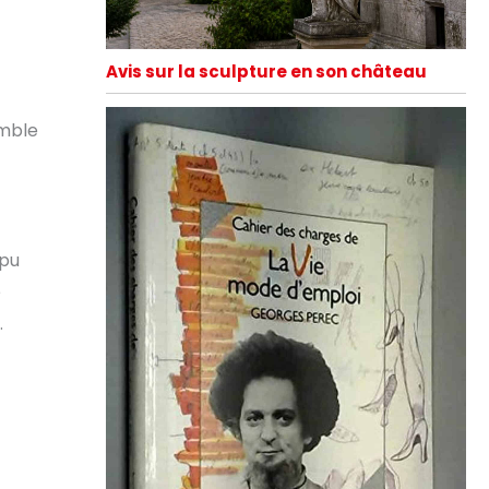
Avis sur la sculpture en son château
emble
 pu
e
.