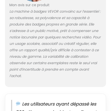
badges de 32 mm
Mon avis sur ce produit
et 200 pièces
d'accessoires pour
La machine à badges VEVOR convainc sur l’essentiel :
badges de 58 mm,
sa robustesse, sa polyvalence et sa capacité à
2 x clés
produire des badges propres en grande série. Elle
hexagonales, 2 x
s’adresse à un public motivé, prêt à compenser une
rondelles, 1 x
manuel. De plus,
notice lacunaire par quelques recherches vidéo. Pour
vous recevrez un
un usage scolaire, associatif ou créatif régulier, elle
"Livre Magique de M.
offre un rapport qualité/prix difficile à contester à ce
Panda" unique avec
niveau de gamme. La variabilité de calibration
de nombreux
observée sur certains exemplaires reste le seul vrai
motifs de pandas.
Fabriqué avec des
point d’incertitude à prendre en compte avant
Matériaux de Haute
l’achat.
Qualité : La machine
à presser les
badges est faite
d'un alliage
d'aluminium de
Les utilisateurs ayant dépassé les
haute qualité, la
surface est