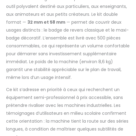
très rapidement. Kit
Complet, Prêt à
outil polyvalent destiné aux particuliers, aux enseignants,
l'Emploi : 1 x machine
aux animateurs et aux petits créateurs. Le kit double
à épingler, 1 x moule
format —
32 mm et 58 mm
— permet de couvrir deux
pour badges de 32
usages distincts : le badge de revers classique et le maxi-
mm, 1 x moule pour
badge décoratif. L’ensemble est livré avec 500 pièces
badges de 58 mm, 2
x coupe-papiers
consommables, ce qui représente un volume confortable
circulaires, 300 pièces
pour démarrer sans investissement supplémentaire
d'accessoires pour
immédiat. Le poids de la machine (environ 8,6 kg)
badges de 32 mm et
garantit une stabilité appréciable sur le plan de travail,
200 pièces
d'accessoires pour
même lors d’un usage intensif.
badges de 58 mm, 2
x clés hexagonales, 2
Ce kit s’adresse en priorité à ceux qui recherchent un
x rondelles, 1 x manuel.
équipement semi-professionnel à prix accessible, sans
De plus, vous recevrez
prétendre rivaliser avec les machines industrielles. Les
un "Livre Magique de
témoignages d’utilisateurs en milieu scolaire confirment
M. Panda" unique
avec de nombreux
cette orientation : la machine tient la route sur des séries
motifs de pandas.
longues, à condition de maîtriser quelques subtilités de
Fabriqué avec des