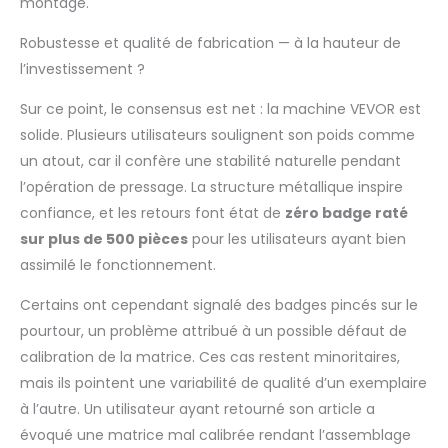
montage.
Matériaux de Haute
Qualité : La machine à
Robustesse et qualité de fabrication — à la hauteur de
presser les badges
l’investissement ?
est faite d'un alliage
d'aluminium de haute
Sur ce point, le consensus est net : la machine VEVOR est
qualité, la surface est
solide. Plusieurs utilisateurs soulignent son poids comme
recouverte d'un
nouveau matériau
un atout, car il confère une stabilité naturelle pendant
ABS. Elle est robuste
l’opération de pressage. La structure métallique inspire
et résistante aux
confiance, et les retours font état de
zéro badge raté
cassures. La plaque
sur plus de 500 pièces
pour les utilisateurs ayant bien
inférieure solide et le
assimilé le fonctionnement.
rail métallique
amélioré assurent
Certains ont cependant signalé des badges pincés sur le
une longue durée de
vie. Facile à Utiliser : Le
pourtour, un problème attribué à un possible défaut de
manuel d'utilisation
calibration de la matrice. Ces cas restent minoritaires,
contient des
mais ils pointent une variabilité de qualité d’un exemplaire
instructions détaillées
à l’autre. Un utilisateur ayant retourné son article a
expliquant comment
installer les moules et
évoqué une matrice mal calibrée rendant l’assemblage