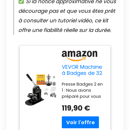
Si la notice approximative ne vous
décourage pas et que vous êtes prêt
à consulter un tutoriel vidéo, ce kit
offre une fiabilité réelle sur la durée.
VEVOR Machine
à Badges de 32
+ 58 mm Presse
Presse Badges 2 en
à Badge avec
1 : Nous avons
500 Kits de
préparé pour vous
Matériels Livre
une machine pour
Magique et
119,90 €
faire des badges
Coupe-Cercle
tout-en-un. Elle est
Machine à
livrée avec deux
Fabriquer des
tailles de moules :
Badges en Alu