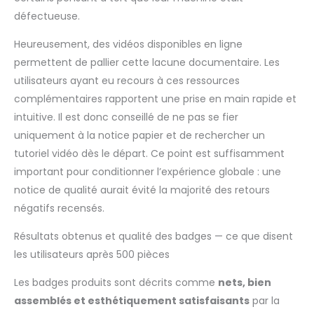
Vous pouvez utiliser
cette machine pour
défectueuse.
faire divers beaux
badges. Profitez de la
Heureusement, des vidéos disponibles en ligne
reproduction
permettent de pallier cette lacune documentaire. Les
permanente des
utilisateurs ayant eu recours à ces ressources
attractions
complémentaires rapportent une prise en main rapide et
touristiques, de la
intuitive. Il est donc conseillé de ne pas se fier
nourriture, des
animaux de
uniquement à la notice papier et de rechercher un
compagnie, des
tutoriel vidéo dès le départ. Ce point est suffisamment
vacances, des
important pour conditionner l’expérience globale : une
anniversaires, etc. Il
notice de qualité aurait évité la majorité des retours
est également
excellent pour les
négatifs recensés.
badges à épingles,
les attaches de
Résultats obtenus et qualité des badges — ce que disent
corde, les porte-clés,
les utilisateurs après 500 pièces
les ouvre-bouteilles,
etc.
Les badges produits sont décrits comme
nets, bien
assemblés et esthétiquement satisfaisants
par la