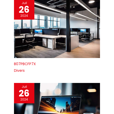
divers beaux
Juil
26
badges. Profitez de
la reproduction
2024
permanente des
attractions
touristiques, de la
nourriture, des
animaux de
compagnie, des
vacances, des
anniversaires, etc. Il
est également
B07PBCFP7X
excellent pour les
badges à épingles,
Divers
les attaches de
corde, les porte-
clés, les ouvre-
Juil
26
bouteilles, etc.
2024