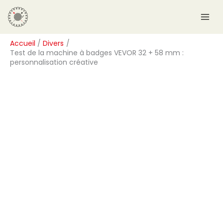
Aller
R
au
e
contenu
c
Accueil
Divers
h
Test de la machine à badges VEVOR 32 + 58 mm :
e
personnalisation créative
r
c
h
e
r