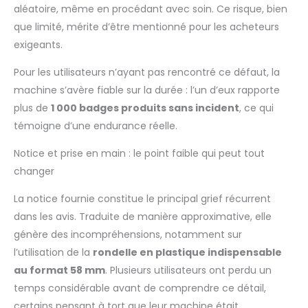
fabriquer des
aléatoire, même en procédant avec soin. Ce risque, bien
badges. Le processus
que limité, mérite d’être mentionné pour les acheteurs
d'utilisation est
exigeants.
simple. La structure
solide rendra votre
Pour les utilisateurs n’ayant pas rencontré ce défaut, la
aventure de
machine s’avère fiable sur la durée : l’un d’eux rapporte
fabrication de
badges plus sûre et
plus de
1 000 badges produits sans incident
, ce qui
plus pratique.
témoigne d’une endurance réelle.
Réveillez l'imaginaire
qui sommeil en vous
Notice et prise en main : le point faible qui peut tout
et créez vos badges
changer
qui vous
correspondent.
La notice fournie constitue le principal grief récurrent
Cadeau Spécial : Le kit
dans les avis. Traduite de manière approximative, elle
de fabrication de
génère des incompréhensions, notamment sur
badges à épingles
est un cadeau parfait
l’utilisation de la
rondelle en plastique indispensable
pour vos enfants,
au format 58 mm
. Plusieurs utilisateurs ont perdu un
votre femme, votre
temps considérable avant de comprendre ce détail,
mère ou vos amis.
certains pensant à tort que leur machine était