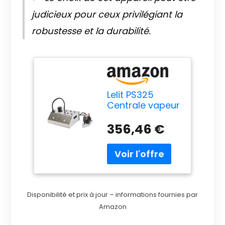
judicieux pour ceux privilégiant la
robustesse et la durabilité.
Lelit PS325
Centrale vapeur
800 W 2,5 L
Semelle en acier
356,46 €
inoxydable Acier
inoxydable
Centrale vapeur
800 W 5,5 bar
2,5 L Semelle en
acier inoxydable
Disponibilité et prix à jour – informations fournies par
1000 W
Amazon