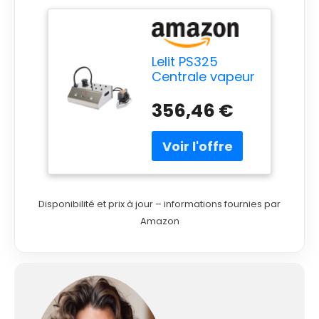
Lelit PS325
Centrale vapeur
800 W 2,5 L
Semelle en acier
356,46 €
inoxydable Acier
inoxydable
Centrale vapeur
800 W 5,5 bar
2,5 L Semelle en
acier inoxydable
Disponibilité et prix à jour – informations fournies par
1000 W
Amazon