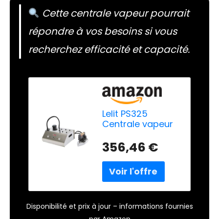
Cette centrale vapeur pourrait
répondre à vos besoins si vous
recherchez efficacité et capacité.
Lelit PS325
Centrale vapeur
800 W 2,5 L
Semelle en acier
356,46 €
inoxydable Acier
inoxydable
Centrale vapeur
800 W 5,5 bar 2,5
L Semelle en acier
inoxydable 1000
Disponibilité et prix à jour – informations fournies
W
par Amazon