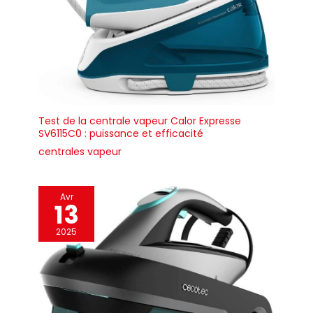
Test de la centrale vapeur Calor Expresse
SV6115C0 : puissance et efficacité
centrales vapeur
Avr
13
2025