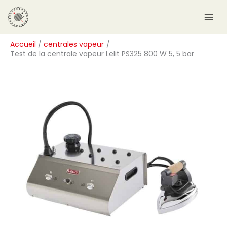
Aller
R
au
e
contenu
c
Accueil
centrales vapeur
h
Test de la centrale vapeur Lelit PS325 800 W 5, 5 bar
e
r
c
h
e
r