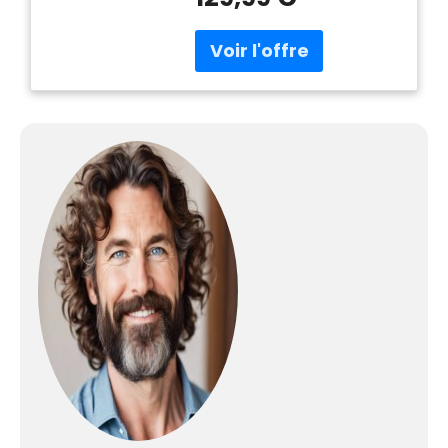
les plus tenaces ENTRETIEN
FACILE ET PERFORMANCES
DURABLES : Le collecteur de
calcaire amovible permet
de garder votre appareil en
parfait état, pour des
performances de vapeur
durables et un entretien
sans effort GLISSE OPTIMALE
: Centrale vapeur avec
semelle Durilium AirGlide qui
offre la glisse la plus fluide
de Calor avec 33% de glisse
en plus (test externe de
revêtement 2016) RESERVOIR
D’EAU XL : le grand réservoir
d'eau de 1,8 L permet un
repassage plus facile avec
une grande autonomie
FABRICATION FRANÇAISE :
conception et fabrication