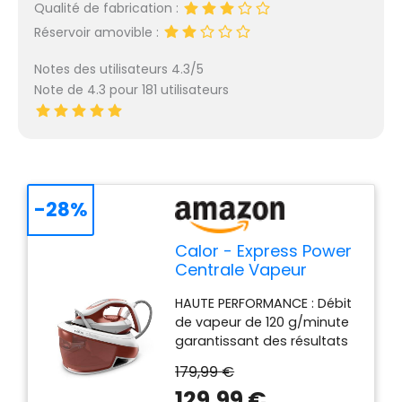
Qualité de fabrication :
Réservoir amovible :
Notes des utilisateurs 4.3/5
Note de 4.3 pour 181 utilisateurs
-28%
Calor - Express Power
Centrale Vapeur
Réservoir 1,8 L - 3 bars
HAUTE PERFORMANCE : Débit
- Marron
de vapeur de 120 g/minute
garantissant des résultats
rapides, et fonction
179,99 €
pressing de 420 g/minute
129,99 €
pour venir à bout des plis