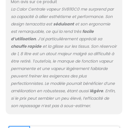
Mon avis sur ce produit
100% française selon des
critères de qualité stricts et
La Calor Centrale vapeur SV8110C0 me surprend par
un savoir-faire d’exception
sa capacité à allier esthétisme et performance. Son
design terracotta est
séduisant
et son ergonomie
est remarquable, ce qui la rend très
facile
d’utilisation
. J’ai particulièrement apprécié sa
chauffe rapide
et la glisse sur les tissus. Son réservoir
de 1, 8 litre est un atout majeur malgré sa difficulté à
être retiré. Toutefois, le manque de fonction vapeur
permanente et une vapeur légèrement faiblarde
peuvent freiner les exigences des plus
perfectionnistes. Le modèle pourrait bénéficier d’une
amélioration en robustesse, étant aussi
légère
. Enfin,
si le prix peut sembler un peu élevé, l’efficacité de
son repassage n’est pas à sous-estimer.