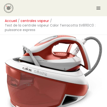
Aller
R
au
e
contenu
c
Accueil
centrales vapeur
h
Test de la centrale vapeur Calor Terracotta SV8110C0 :
e
puissance express
r
c
h
e
r