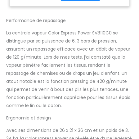
calcaire amovible permet
de garder votre appareil en
parfait état, pour des
Performance de repassage
performances de vapeur
durables et un entretien
La centrale vapeur Calor Express Power SV8110C0 se
sans effort GLISSE OPTIMALE
distingue par sa puissance de 6, 3 bars de pression,
: Centrale vapeur avec
semelle Durilium AirGlide qui
assurant un repassage efficace avec un débit de vapeur
offre la glisse la plus fluide
de 120 g/minute. Lors de mes tests, j’ai constaté que la
de Calor avec 33% de glisse
vapeur pénètre facilement les tissus, rendant le
en plus (test externe de
repassage de chemises ou de draps un jeu d’enfant. Un
revêtement 2016) RESERVOIR
D’EAU XL : le grand réservoir
atout notable est la fonction pressing de 420 g/minute
d'eau de 1,8 L permet un
qui permet de venir à bout des plis les plus tenaces, une
repassage plus facile avec
fonction particulièrement appréciée pour les tissus épais
une grande autonomie
comme le lin ou le coton.
FABRICATION FRANÇAISE :
conception et fabrication
Ergonomie et design
100% française selon des
critères de qualité stricts et
Avec ses dimensions de 26 x 21 x 36 cm et un poids de 3,
un savoir-faire d’exception
34 kg, la Calor Express Power se révèle être d’une légèreté