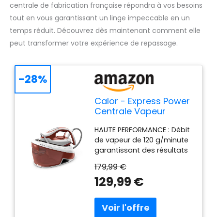
centrale de fabrication française répondra à vos besoins
tout en vous garantissant un linge impeccable en un
temps réduit. Découvrez dès maintenant comment elle
peut transformer votre expérience de repassage.
-28%
Calor - Express Power
Centrale Vapeur
Réservoir 1,8 L - 3 bars
HAUTE PERFORMANCE : Débit
- Marron
de vapeur de 120 g/minute
garantissant des résultats
rapides, et fonction
179,99 €
pressing de 420 g/minute
129,99 €
pour venir à bout des plis
les plus tenaces ENTRETIEN
FACILE ET PERFORMANCES
DURABLES : Le collecteur de