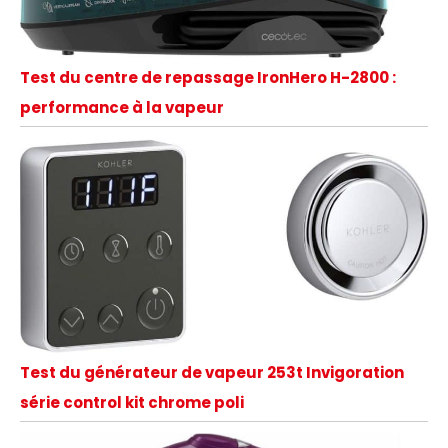
Test du centre de repassage IronHero H-2800 :
performance à la vapeur
Test du générateur de vapeur 253t Invigoration
série control kit chrome poli