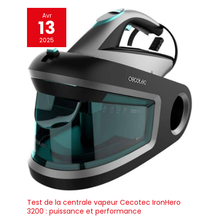
Avr
13
2025
Test de la centrale vapeur Cecotec IronHero
3200 : puissance et performance