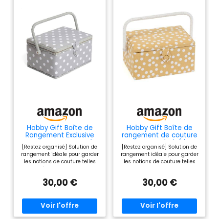
Hobby Gift Boîte de
Hobby Gift Boîte de
Rangement Exclusive
rangement de couture
pour travaux manuels
moyenne en bois/tissu,
[Restez organisé] Solution de
[Restez organisé] Solution de
de Couture de Taille
Tache Ocre
rangement idéale pour garder
rangement idéale pour garder
Moyenne, Tache Grise,
les notions de couture telles
les notions de couture telles
26 x 19 x 14.5cm
que les épingles, les aiguilles,
que les épingles, les aiguilles,
les ciseaux, les cisailles, les
les ciseaux, les cisailles, les
30,00 €
30,00 €
rubans à mesurer, etc.,
rubans à mesurer, etc.,
propres, bien rangés et sans
propres, bien rangés et sans
se perdre, avec une poche
se perdre, avec une poche
élastique et un coussin à
élastique et un coussin à
épingles intégrés à l'intérieur
épingles intégrés à l'intérieur