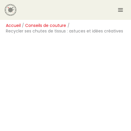
Aller
R
au
e
contenu
c
Accueil
Conseils de couture
h
Recycler ses chutes de tissus : astuces et idées créatives
e
r
c
h
e
r