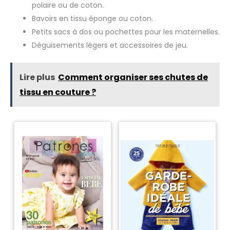
l'utilisation du produit ou si vous avez des questions à son
polaire ou de coton.
sujet, n'hésitez pas à nous contacter à tout moment. Nous
Bavoirs en tissu éponge ou coton.
nous engageons à vous répondre dans les 24 heures afin
de répondre à vos demandes.
Petits sacs à dos ou pochettes pour les maternelles.
Déguisements légers et accessoires de jeu.
Lire plus
Comment organiser ses chutes de
tissu en couture ?