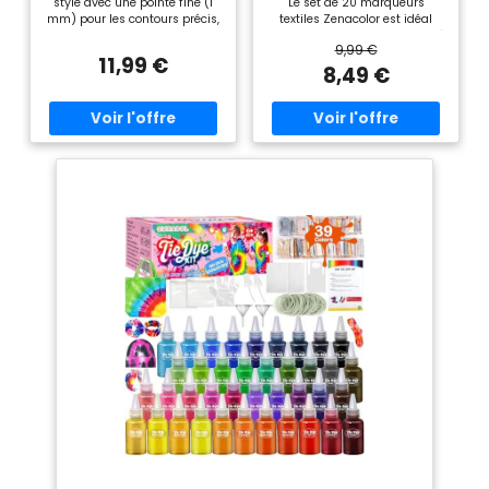
style avec une pointe fine (1
Le set de 20 marqueurs
mm) pour les contours précis,
textiles Zenacolor est idéal
et une pointe pinceau pour
pour ajouter votre personnalité
9,99 €
colorier et ombrer facilement.
à n'importe quelle pièce :
11,99 €
Un feutre textile permanent
vêtement, tote bag, tshirt,
8,49 €
idéal pour customiser sacs,
chaussure. Marqueur textile
vêtements ou accessoires.
permanent - Non-toxique,
Résistant au lavage pour des
faite à base de pigments
créations durables : Grâce à
riches, l'encre textile résiste à
son encre permanente fixable
la décoloration et passe à la
au fer à repasser (après un
machine à laver (jusqu’à
séchage de 24h sans source
30°C). Fonctionne mieux sur
de chaleur), vos designs
les vêtements de couleurs
conservent leurs couleurs
claires. Feutres textiles
éclatantes même après
permanents très facile à
plusieurs lavages (jusqu’à
utiliser - Le stylo textile
30°C) — idéal pour
indélébile sèche rapidement
personnaliser vos vêtements
(en 24h, sans source de
du quotidien sans risque de
chaleur) et a une pointe fine
décoloration. Fonctionne
qui vous permet de créer des
mieux sur les tissus de
motifs précis et originaux,
couleurs claires 26 couleurs
amusez-vous avec vos tshirt
adaptées à une variété de
et autres tissus à
tissus : Une gamme intense
personnaliser. Des marqueurs
pour dessiner sur coton, ou
polyvalents - Ils peuvent être
autres tissus. Pour des
utilisés sur n’importe quel
résultats optimaux, nous
tissu, du papier et même des
recommandons d’étirer
canvas. Marqueur vetement
légèrement le tissu et
enfant à partir de 3 ans et
d’appliquer une légère
pour tous les artistes. Garantie