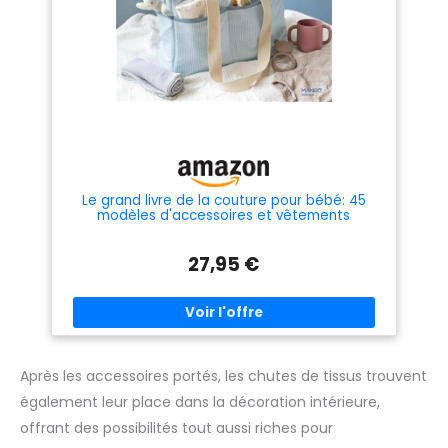
pour être faciles à couper et à
coudre avec des résultats
professionnels. Instructions de
coupe détaillées : en plus des
motifs, des instructions de
coupe précises sont fournies
pour garantir que le processus
de fabrication est clair et
simple pour ceux qui suivent
les motifs. Motifs variés : la clé
réside dans le choix de tissus
confortables et polyvalents,
ainsi que dans les détails qui
peuvent transformer un
Le grand livre de la couture pour bébé: 45
design décontracté à élégant.
modèles d'accessoires et vêtements
27,95 €
Après les accessoires portés, les chutes de tissus trouvent
également leur place dans la décoration intérieure,
offrant des possibilités tout aussi riches pour