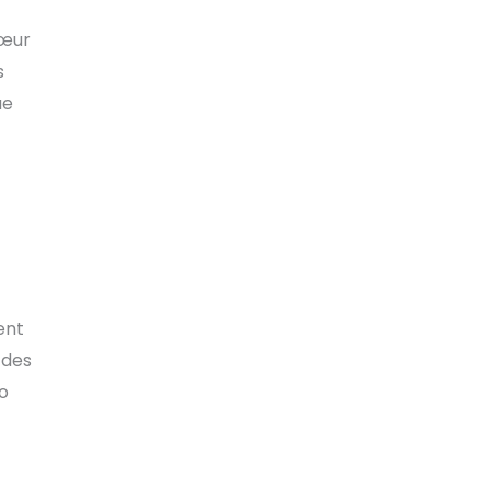
cœur
s
ue
ent
 des
ko