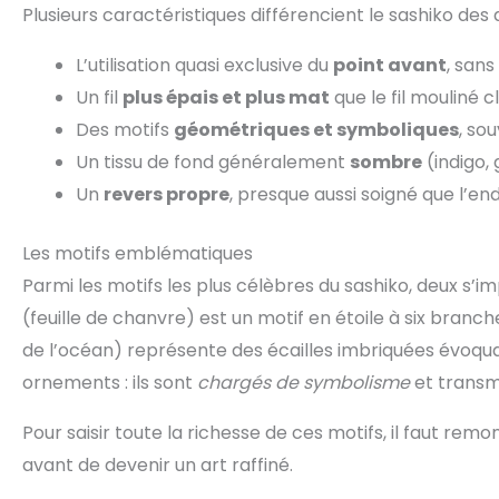
Plusieurs caractéristiques différencient le sashiko des 
L’utilisation quasi exclusive du
point avant
, san
Un fil
plus épais et plus mat
que le fil mouliné c
Des motifs
géométriques et symboliques
, so
Un tissu de fond généralement
sombre
(indigo, 
Un
revers propre
, presque aussi soigné que l’end
Les motifs emblématiques
Parmi les motifs les plus célèbres du sashiko, deux 
(feuille de chanvre) est un motif en étoile à six branche
de l’océan) représente des écailles imbriquées évoquan
ornements : ils sont
chargés de symbolisme
et transm
Pour saisir toute la richesse de ces motifs, il faut rem
avant de devenir un art raffiné.