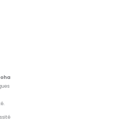
noha
gues
é.
ssité