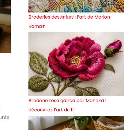
Broderies dessinées : l’art de Marion
Romain
Broderie rosa gallica par Maheka :
,
découvrez l’art du fil
urée.