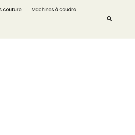
R
s couture
Machines à coudre
e
Recherche
c
h
e
r
c
h
e
r