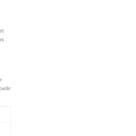
et
es
e
ellir