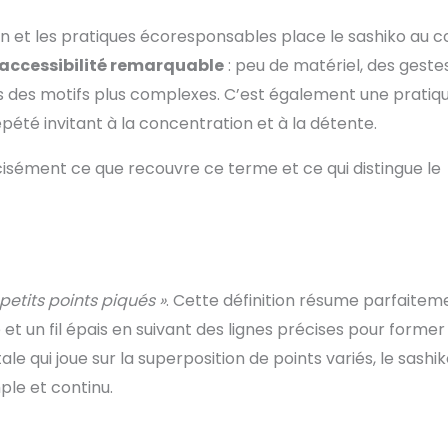
hion et les pratiques écoresponsables place le sashiko au 
accessibilité remarquable
: peu de matériel, des geste
s des motifs plus complexes. C’est également une pratiq
été invitant à la concentration et à la détente.
récisément ce que recouvre ce terme et ce qui distingue le
 petits points piqués »
. Cette définition résume parfaitem
lle et un fil épais en suivant des lignes précises pour former
le qui joue sur la superposition de points variés, le sashi
mple et continu.