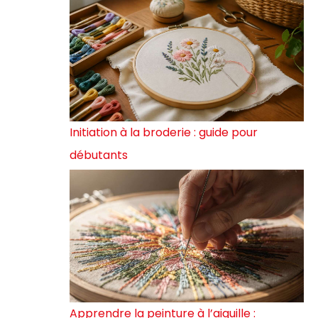
Initiation à la broderie : guide pour
débutants
Apprendre la peinture à l’aiguille :