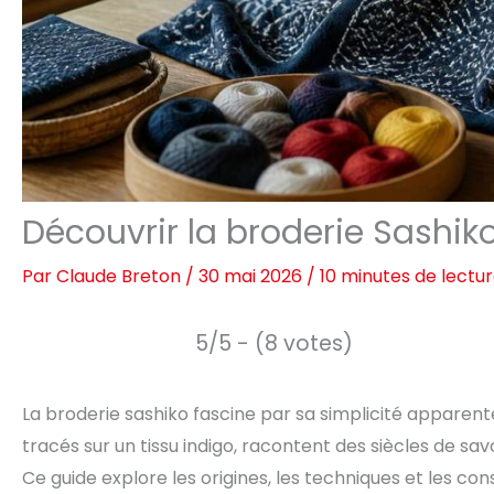
Découvrir la broderie Sashiko
Par
Claude Breton
/
30 mai 2026
/
10 minutes de lectu
5/5 - (8 votes)
La broderie sashiko fascine par sa simplicité apparent
tracés sur un tissu indigo, racontent des siècles de sav
Ce guide explore les origines, les techniques et les conse