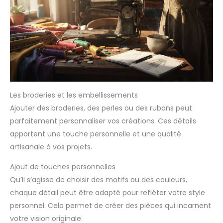
batik pour enfants est une
excellente activité familiale.
Vous pouvez profiter du
monde coloré du batik DIY
avec vos enfants et concevoir
des t-shirts, des sacs, des
chaussettes et même des
baskets en toile personnalisés
et créatifs. Idéal pour les
événements scolaires, les
anniversaires et plus encore.
Les broderies et les embellissements
Ajouter des broderies, des perles ou des rubans peut
parfaitement personnaliser vos créations. Ces détails
apportent une touche personnelle et une qualité
artisanale à vos projets.
Ajout de touches personnelles
Qu’il s’agisse de choisir des motifs ou des couleurs,
chaque détail peut être adapté pour refléter votre style
personnel. Cela permet de créer des pièces qui incarnent
votre vision originale.