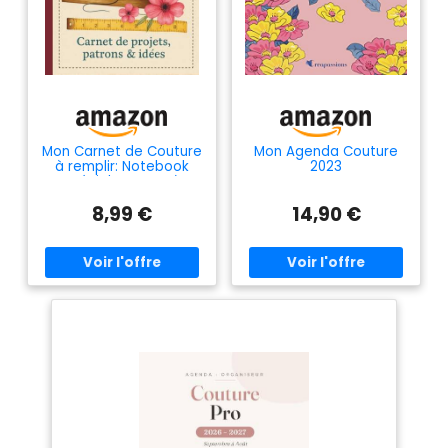
Mon Carnet de Couture
Mon Agenda Couture
à remplir: Notebook
2023
spécial couture à
compléter |Journal de
8,99 €
14,90 €
bord pour noter et
planifier ses
inspirations ses projets
son ... ou
professionnelles |
Cadeau original