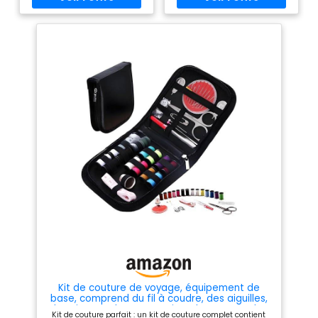
bobines et les outils à leur
faciles. Fournitures complètes
place, ce qui permet de les
: comprend 42 bobines de fil
retrouver facilement et de
de différentes couleurs, des
réparer quoi que ce soit Facile
aiguilles, des ciseaux, un
et amusant à utiliser. Design
ruban à mesurer et d'autres
compact le rendant pratique à
outils de couture essentiels.
transporter avec style partout
Pratique pour les débutants :
où vous voyagez Un cadeau
parfait pour les débutants en
pratique pour tous les âges.
couture ou pour des
Un cadeau de choix sage pour
réparations et des
votre maman, votre grand-
modifications rapides. Facile à
mère et vos amoureux. Bien
transporter : sa taille
pour les débutants, les
compacte le rend idéal pour
artisans ou les gens qui
les voyages ou pour le garder
aiment le bricolage Veuillez
dans votre véhicule. Utilisation
noter : En raison d'un
polyvalente : convient pour la
changement de style de
maison, les voyages, les
fermeture éclair, le produit
urgences et les besoins
reçu peut légèrement différer
généraux de couture.
de l'image
Kit de couture de voyage, équipement de
base, comprend du fil à coudre, des aiguilles,
des ciseaux, des accessoires de couture, des
Kit de couture parfait : un kit de couture complet contient