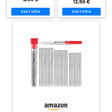
cm. chaque longueur contient
12,50 €
5 grandes aiguilles.
Différentes tailles pour vos
utilisations variées.
【Matériaux de Haute
Qualité】 Le jeu d'aiguilles à
coudre manuelles est en acier
inoxydable avec une surface
lisse, non rouillée, stable et
ferme, vous pouvez choisir en
fonction de vos besoins.
【Large Utilisation】
L'ensemble d'aiguilles à
coudre est très approprié pour
les projets de tricot et de
crochet, ils sont très solides, ils
peuvent facilement traverser
le tissu, en plus des tissus à
coudre, ces aiguilles à coudre
conviennent également pour
coudre du cuir, des sacs à
main, des portefeuilles, des
ceintures, jeans, etc 【Facile à
Ranger】 Lorsque vous avez
fini d'utiliser, le flacon
transparent fourni est très
approprié pour ranger le jeu
d'aiguilles. Insérez
simplement l'aiguille dans le
flacon transparent. c'est très