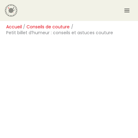
Aller
R
au
e
contenu
c
Accueil
Conseils de couture
h
Petit billet d’humeur : conseils et astuces couture
e
r
c
h
e
r