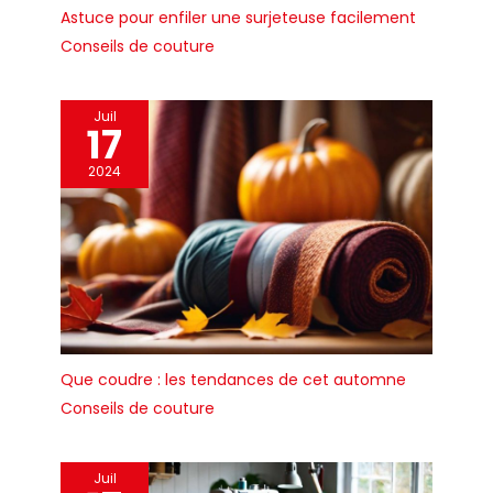
Astuce pour enfiler une surjeteuse facilement
Conseils de couture
Juil
17
2024
Que coudre : les tendances de cet automne
Conseils de couture
Juil