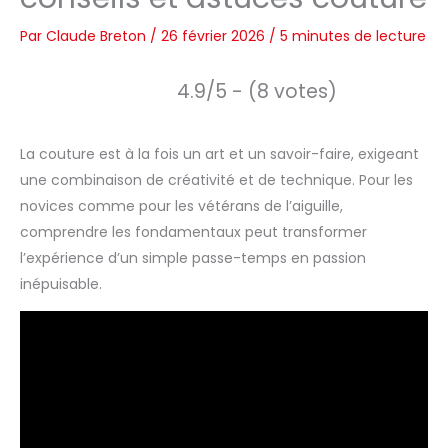
Par
Claude Breton
/
26 février 2026
/
5 minutes de lecture
4.9/5 - (8 votes)
La couture est à la fois un art et un savoir-faire, exigeant
une combinaison de créativité et de technique. Pour les
novices comme pour les vétérans de l’aiguille,
comprendre les fondamentaux peut transformer
l’expérience d’un simple passe-temps en passion
inépuisable.