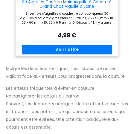
pratique, facile à ranger et à
30 Aiguilles Couture Main Aiguille à Coudre à
transporter, donc les aiguilles
Grand Chas Aiguille à Laine
sont sûres et bien rangées et
Ensemble d'aiguilles à coudre : le colis comprend 30
vous n'avez plus à vous
aiguilles à coudre à gros chas en 3 tailles, 25 x 52 mm x 10,
soucier de perdre des aiguilles
25 x 60 mm x 10, 25 x 6 5 mm x 10. Découvit * 1. Il y a aussi
émoussées. 【Service de
un flacon à aiguilles pour ranger ces aiguilles à coudre.
Qualité】 si vous avez des
Aiguilles à gros chas de haute qualité : l'aiguille à coudre
questions, n'hésitez pas à
4,99 €
est fabriquée en acier inoxydable, avec une surface lisse et
nous contacter. nous ferons de
une pointe d'aiguille pointue, qui peut facilement traverser
notre mieux pour résoudre le
le tissu sans laisser de traces. Pas facile à rouiller, peut être
problème. si vous n'êtes pas
utilisé pendant longtemps. Variété de tailles : ces aiguilles à
satisfait de nos produits, nous
coudre à gros chas sont disponibles en 3 tailles différentes.
pouvons les rembourser ou les
Des tailles standard et une variété d'options pour répondre
remplacer.
à tous les besoins dont vous avez besoin pour réaliser votre
projet. Entièrement équipé : en plus d'un nombre suffisant
Malgré les défis économiques, il est crucial de rester
d'aiguilles à coudre, il est livré avec une bouteille d'aiguilles
vigilant face aux erreurs pour progresser dans la couture.
facile à ranger et à transporter, et un découseur pour
enlever le fil indésirable pendant la couture. Large gamme
d'applications : ces aiguilles à tisser sont largement
Les erreurs fréquentes à éviter en couture
utilisées et conviennent à la couture courante comme la
réalisation de projets d'artisanat, la couture de points de
Ne pas ignorer les détails du patron
croix, la réparation de vêtements, etc. Le matériau résistant
Souvent, les débutants négligent de lire attentivement les
le rend également utile pour la couture du cuir, les
portefeuilles, les ceintures, etc.
instructions des patrons, ce qui conduit à des erreurs qui
pourraient être évitées. Une attention particulière aux
détails est essentielle.