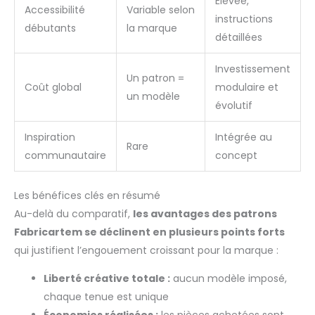
Élevée,
Accessibilité
Variable selon
instructions
débutants
la marque
détaillées
Investissement
Un patron =
Coût global
modulaire et
un modèle
évolutif
Inspiration
Intégrée au
Rare
communautaire
concept
Les bénéfices clés en résumé
Au-delà du comparatif,
les avantages des patrons
Fabricartem se déclinent en plusieurs points forts
qui justifient l’engouement croissant pour la marque :
Liberté créative totale :
aucun modèle imposé,
chaque tenue est unique
Économies réalisées :
les pièces achetées sont