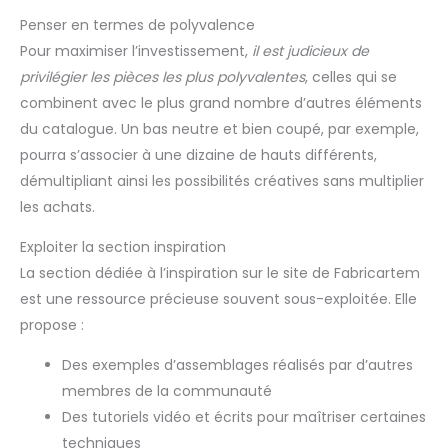
kit comes fully loaded with accessories, including spools,
Penser en termes de polyvalence
scissors, measuring tape, a threading tool, extra needles, a
buttonhole foot, a power adapter, and a complete set of
Pour maximiser l’investissement,
il est judicieux de
sewing tools. You can start working right out of the box,
privilégier les pièces les plus polyvalentes
, celles qui se
perfect for everyday mending, clothing alterations, and
fabric DIY projects! 【Mini and Easy to Store】: This mini
combinent avec le plus grand nombre d’autres éléments
sewing machine is designed for modern living, weighing
only 2 kilograms (4.4 pounds), making it very lightweight.
du catalogue. Un bas neutre et bien coupé, par exemple,
The machine's dimensions are approximately 26 x 12 x 27
cm, taking up very little desktop space.
pourra s’associer à une dizaine de hauts différents,
démultipliant ainsi les possibilités créatives sans multiplier
les achats.
Exploiter la section inspiration
La section dédiée à l’inspiration sur le site de Fabricartem
est une ressource précieuse souvent sous-exploitée. Elle
propose :
Des exemples d’assemblages réalisés par d’autres
membres de la communauté
Des tutoriels vidéo et écrits pour maîtriser certaines
techniques