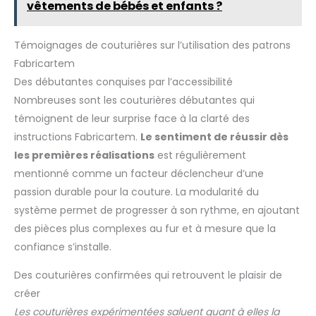
couture à utiliser. Outil convivial : le clip de couture vous
vous faisant gagner du temps
taies d'oreiller, des housses de
vêtements de bébés et enfants ?
permet de remplacer les épingles. L'utilisation du clip de
et de l'énergie ! Léger, durable
coussin, des chemins de table,
couture n'endommagera pas la surface du tissu et ne
et doté d'une texture lisse et
des galons de rideaux ou des
blessera pas vos doigts. C'est le meilleur outil créatif pour
fine, ce tissu large est facile à
objets du quotidien comme
Témoignages de couturières sur l’utilisation des patrons
les concepteurs de couture. Les couleurs vives vous rendront
utiliser, que vous soyez
des sous-verres, des trousses,
plus confortable. .Facile à ranger et à trouver.
débutant ou couturier
des fleurs décoratives et des
Fabricartem
expérimenté.
bandeaux Stockage longue
durée: Avec une impression
Des débutantes conquises par l’accessibilité
réactive et une grande
résistance des couleurs, ces
Nombreuses sont les couturières débutantes qui
lots de tissus Fat Quarters
témoignent de leur surprise face à la clarté des
sont lavables en machine,
résistants à la décoloration et
instructions Fabricartem.
Le sentiment de réussir dès
aux plis. Même après
plusieurs lavages, les couleurs
les premières réalisations
est régulièrement
restent éclatantes et
mentionné comme un facteur déclencheur d’une
lumineuses. Résistant aux
bouloches et aux taches, il
passion durable pour la couture. La modularité du
garantit la fraîcheur et l'éclat
de vos créations pendant des
système permet de progresser à son rythme, en ajoutant
années, minimisant ainsi le
gaspillage et les pertes.
des pièces plus complexes au fur et à mesure que la
Design fin pour deux
confiance s’installe.
épaisseurs
Des couturières confirmées qui retrouvent le plaisir de
créer
Les couturières expérimentées saluent quant à elles la