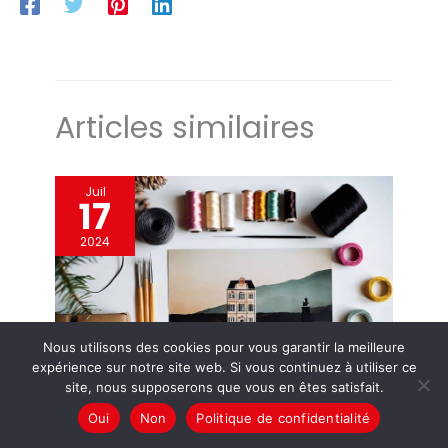
Articles similaires
Juil
17
2024
Nous utilisons des cookies pour vous garantir la meilleure
expérience sur notre site web. Si vous continuez à utiliser ce
site, nous supposerons que vous en êtes satisfait.
Oui
Non
Politique de confidentialité
Astuce pour enfiler une surjeteuse facilement