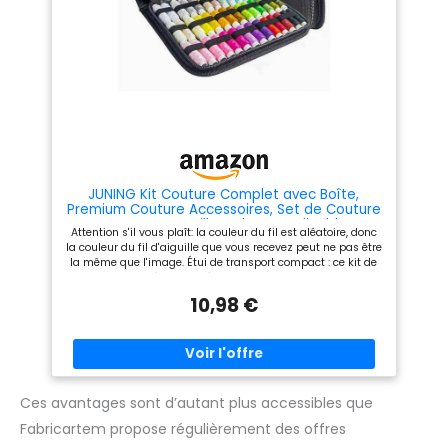
différents types de tissus et
projets créatifs
JUNING Kit Couture Complet avec Boîte,
Premium Couture Accessoires, Set de Couture
pour Voyage Famille Maison, Applicable au
Attention s'il vous plaît: la couleur du fil est aléatoire, donc
Travail et à l'Urgence,L, Noir
la couleur du fil d'aiguille que vous recevez peut ne pas être
la même que l'image. Étui de transport compact : ce kit de
couture est livré avec un étui durable et portable pour un
rangement et un transport faciles. Fournitures complètes :
10,98 €
comprend 42 bobines de fil de différentes couleurs, des
aiguilles, des ciseaux, un ruban à mesurer et d'autres outils
de couture essentiels. Pratique pour les débutants : parfait
pour les débutants en couture ou pour des réparations et
des modifications rapides. Facile à transporter : sa taille
compacte le rend idéal pour les voyages ou pour le garder
dans votre véhicule. Utilisation polyvalente : convient pour
Ces avantages sont d’autant plus accessibles que
la maison, les voyages, les urgences et les besoins
Fabricartem propose régulièrement des offres
généraux de couture.