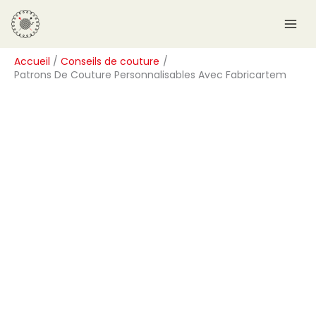
Aller
R
au
e
contenu
c
Accueil
Conseils de couture
h
Patrons De Couture Personnalisables Avec Fabricartem
e
r
c
h
e
r