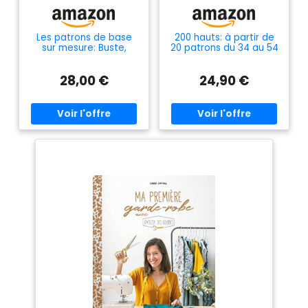
Les patrons de base
200 hauts: à partir de
sur mesure: Buste,
20 patrons du 34 au 54
manche, jupe et
pantalon -
28,00 €
24,90 €
Construction et
ajustement