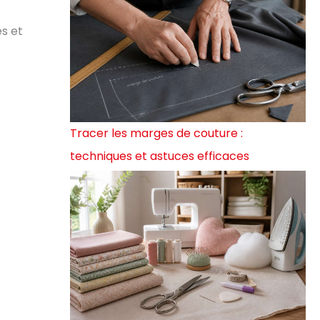
es et
Tracer les marges de couture :
techniques et astuces efficaces