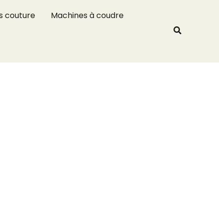
R
s couture
Machines à coudre
e
Recherche
c
h
e
r
c
h
e
r