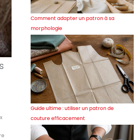
Comment adapter un patron à sa
morphologie
s
Guide ultime : utiliser un patron de
ux
couture efficacement
re