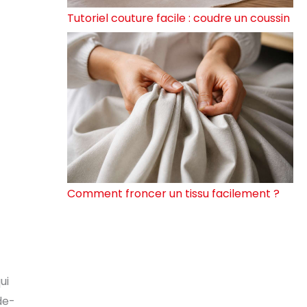
Tutoriel couture facile : coudre un coussin
Comment froncer un tissu facilement ?
ui
de-