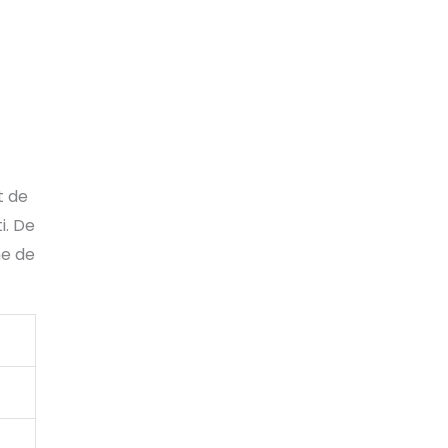
t de
i. De
me de