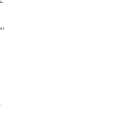
s,
les
e
e