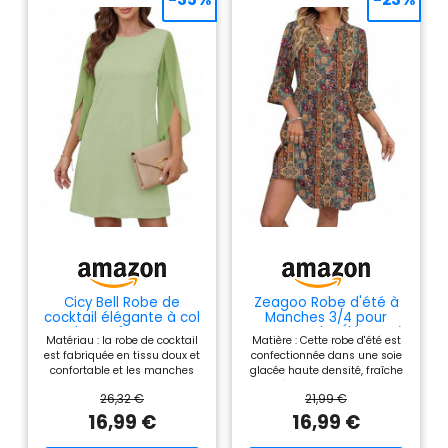
Cicy Bell Robe de
Zeagoo Robe d'été à
cocktail élégante à col
Manches 3/4 pour
rond pour femme - En
Femme Robe Élégant à
Matériau : la robe de cocktail
Matière : Cette robe d'été est
maille - Manches 3/4 -
col en V Floral
est fabriquée en tissu doux et
confectionnée dans une soie
Couleur unie - Robe
confortable et les manches
glacée haute densité, fraîche
décontractée - Robe
sont en mousseline de soie de
et agréable au toucher. Nous
d'été, vert clair, L
26,32 €
21,99 €
haute qualité. La robe offre
avons spécifiquement
une excellente respirabilité et
augmenté le poids du tissu
16,99 €
16,99 €
un confort agréable, ce qui
pour garantir un drapé
assure un confort unique.
impeccable et une opacité