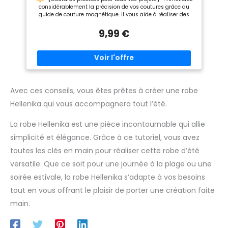
Découseurs
considérablement la précision de vos coutures grâce au
guide de couture magnétique. Il vous aide à réaliser des
coutures droites, régulières et nettes – idéal pour les ourlets,
les bords, les lignes droites et même les coutures courbes.
9,99 €
【Fixation magnétique puissante】 : Le guide de
couture adhère solidement à la plaque à aiguille de votre
machine à coudre et reste fermement en place, même avec
des tissus épais. Cela garantit une largeur de couture
constante et réduit efficacement les erreurs de couture.
【Facile à régler et polyvalent】 : Le guide de couture
magnétique s’installe, se repositionne et se retire
Avec ces conseils, vous êtes prêtes à créer une robe
rapidement. Il convient à différents types de tissus comme
Hellenika qui vous accompagnera tout l’été.
le denim, le coton et la soie, et est compatible avec la
plupart des machines à coudre domestiques, vintage et
industrielles.
【Robuste, durable et pratique】 : Fabriqué
La robe Hellenika est une pièce incontournable qui allie
en acier inoxydable de haute qualité et en matériau
simplicité et élégance. Grâce à ce tutoriel, vous avez
magnétique puissant, le guide de couture est stable,
résistant à l'usure et adapté à un usage régulier. Un
toutes les clés en main pour réaliser cette robe d’été
accessoire pratique pour les débutants, les couturiers
versatile. Que ce soit pour une journée à la plage ou une
amateurs et les couturiers expérimentés
【Kit
d'accessoires complet】 : Chaque kit comprend 2 guides de
soirée estivale, la robe Hellenika s’adapte à vos besoins
couture magnétiques, 4 pinces à couture, 4 canettes, 4
enfile-aiguilles et 1 découseur réglable pour répondre à tous
tout en vous offrant le plaisir de porter une création faite
vos besoins de couture, à la maison, à l'école ou en atelier.
main.