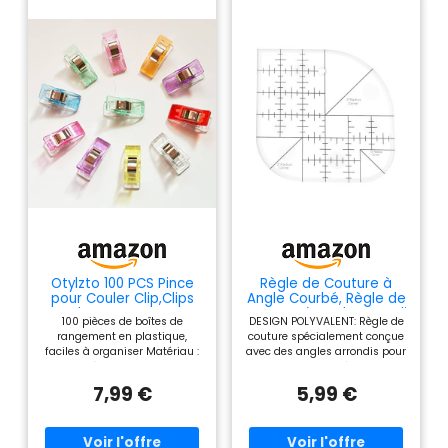
Otylzto 100 PCS Pince
Règle de Couture à
pour Couler Clip,Clips
Angle Courbé, Règle de
de Couture, en
Couture à Angle Arrondi
100 pièces de boîtes de
DESIGN POLYVALENT: Règle de
Plastique Couleurs
- Accessoire de
rangement en plastique,
couture spécialement conçue
Assorties,Wonder
Couture Adapté pour
faciles à organiser Matériau :
avec des angles arrondis pour
Sewing Fabric Craft
Articles de Couture,
polystyrène transparent de
une utilisation précise dans
Clips
Maison, Bureau
haute qualité, couleurs
les projets de couture variés
7,99 €
5,99 €
assorties Taille clip: 2,7 cm
UTILISATION PRATIQUE: Parfaite
(1,06") x 1 cm (0,39") x 1,1 cm
pour tracer des courbes
(0,43") (L x l x H) L'ouverture
douces et des angles arrondis
maximale du clip : 0,9 cm. Les
sur vos patrons et tissus avec