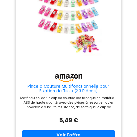
pratique pour tous les âges.
couture ou pour des
Un cadeau de choix sage pour
réparations et des
votre maman, votre grand-
modifications rapides. Facile à
mère et vos amoureux. Bien
transporter : sa taille
pour les débutants, les
compacte le rend idéal pour
artisans ou les gens qui
les voyages ou pour le garder
aiment le bricolage Veuillez
dans votre véhicule. Utilisation
noter : En raison d'un
polyvalente : convient pour la
changement de style de
maison, les voyages, les
fermeture éclair, le produit
urgences et les besoins
reçu peut légèrement différer
généraux de couture.
de l'image
Pince à Couture Multifonctionnelle pour
Fixation de Tissu (30 Pièces)
Matériau solide : le clip de couture est fabriqué en matériau
ABS de haute qualité, avec des pièces à ressort en acier
inoxydable à haute résistance, de sorte que le clip de
couture a une meilleure capacité de fixation, et la base du
clip de couture est de conception plate, de sorte que la
5,49 €
surface de le tissu est lisse lors de la fixation du tissu plus
plat. L'ensemble comprend : 30, 50, 100 unités,Vous pouvez
choisir selon vos besoins, taille des pinces à coudre : 2,7 ×
1,0 × 1,5 cm, composé de 9 couleurs (rouge, bleu, jaune,