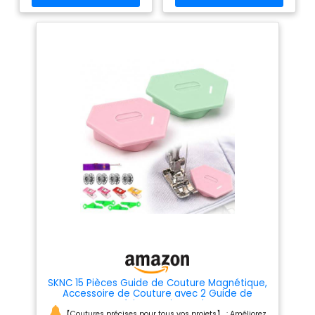
pinces ont 3 lignes de
une grande précision
marquage, afin que vous
MATÉRIAU DURABLE: Fabriqué
puissiez mesurer la distance
à partir d'un matériau
entre la pince et le bord du
élastique qui ne se casse pas
tissu Principalement utilisées
facilement, il est durable et
comme pinces pour travaux
assure une longue durée
artisanaux et pour le quilting.
d'utilisation. MANIPULATION
Peut également être utilisé sur
AISÉE: Design ergonomique
des livres, des vêtements, etc.
permettant une prise en main
confortable et un contrôle
optimal pendant l'utilisation
ACCESSOIRE ESSENTIEL: Idéal
pour la couture à la maison ou
au bureau, compatible avec
différents types de tissus et
projets créatifs
SKNC 15 Pièces Guide de Couture Magnétique,
Accessoire de Couture avec 2 Guide de
Couture Magnétique,4 Pinces de Couture,4
Canette Machine a Coudre,4 Enfile-Aiguilles,1
【Coutures précises pour tous vos projets】 : Améliorez