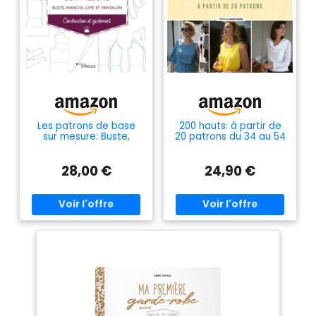
Les patrons de base
200 hauts: à partir de
sur mesure: Buste,
20 patrons du 34 au 54
manche, jupe et
pantalon -
28,00 €
24,90 €
Construction et
ajustement