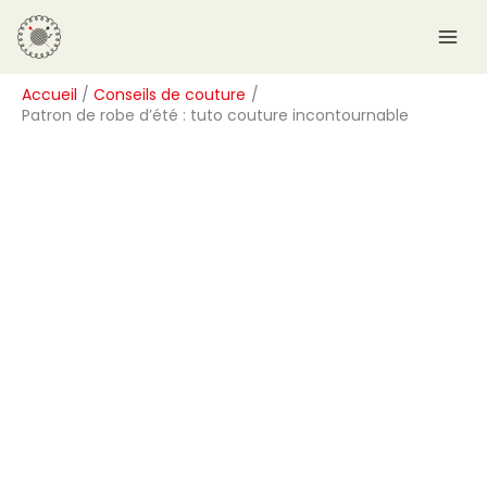
Aller
R
au
e
contenu
c
Accueil
Conseils de couture
h
Patron de robe d’été : tuto couture incontournable
e
r
c
h
e
r