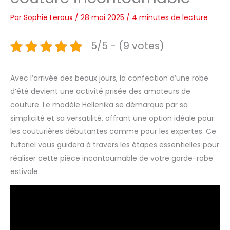
Par
Sophie Leroux
/
28 mai 2025
/
4 minutes de lecture
5/5 - (9 votes)
Avec l’arrivée des beaux jours, la confection d’une robe
d’été devient une activité prisée des amateurs de
couture. Le modèle Hellenika se démarque par sa
simplicité et sa versatilité, offrant une option idéale pour
les couturières débutantes comme pour les expertes. Ce
tutoriel vous guidera à travers les étapes essentielles pour
réaliser cette pièce incontournable de votre garde-robe
estivale.