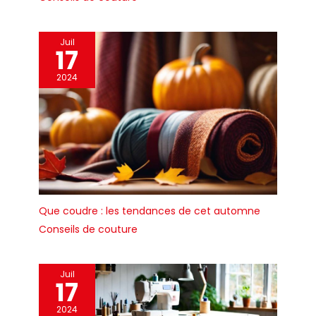
Juil
17
2024
Que coudre : les tendances de cet automne
Conseils de couture
Juil
17
2024