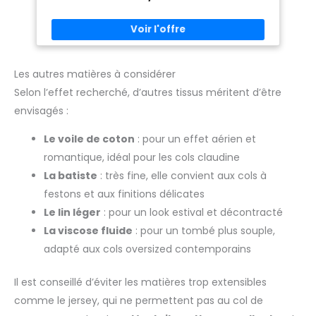
COULEUR: Noir UTILISATIONS MULTIPLES : Tissu idéal pour les
projets de couture et d'artisanat et pour la création de
couvertures, taies d'oreiller, vêtements, tunique, vêtements
pour poupées, doublures, décorations, costumes,
bonbonnières. Ce coton a une épaisseur légère qui ne
convient pas pour créer une nappe de table.
Les autres matières à considérer
Selon l’effet recherché, d’autres tissus méritent d’être
envisagés :
Le voile de coton
: pour un effet aérien et
romantique, idéal pour les cols claudine
La batiste
: très fine, elle convient aux cols à
festons et aux finitions délicates
Le lin léger
: pour un look estival et décontracté
La viscose fluide
: pour un tombé plus souple,
adapté aux cols oversized contemporains
Il est conseillé d’éviter les matières trop extensibles
comme le jersey, qui ne permettent pas au col de