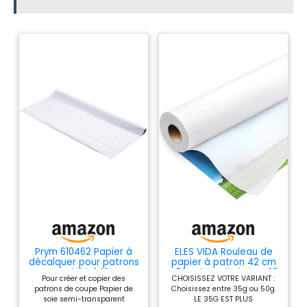
providing powerful and uninterrupted performance. The
built-in 4-battery compartment easily meets emergency
needs (requires AA batteries, not included), allowing work to
start anytime without a socket. 【Family Bucket Set】: The
kit comes fully loaded with accessories, including spools,
scissors, measuring tape, a threading tool, extra needles, a
buttonhole foot, a power adapter, and a complete set of
sewing tools. You can start working right out of the box,
perfect for everyday mending, clothing alterations, and
fabric DIY projects! 【Mini and Easy to Store】: This mini
sewing machine is designed for modern living, weighing
only 2 kilograms (4.4 pounds), making it very lightweight.
The machine's dimensions are approximately 26 x 12 x 27
cm, taking up very little desktop space.
Prym 610462 Papier à
ELES VIDA Rouleau de
décalquer pour patrons
papier à patron 42 cm
quadrillé, 1x10m
x 50 mètres linéaires 35
Pour créer et copier des
CHOISISSEZ VOTRE VARIANT :
g/m²
patrons de coupe Papier de
Choisissez entre 35g ou 50g.
soie semi-transparent
LE 35G EST PLUS