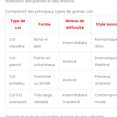
réalisation des pointes et des finitions.
Comparatif des principaux types de grands cols
Type de
Niveau de
Forme
Style asso
col
difficulté
Col
Rond et
Romantique
Intermédiaire
claudine
plat
rétro
Col
Pointu et
Dramatique
Avancé
pierrot
volumineux
théâtral
Col
Festonné
Précieux,
Avancé
richelieu
ou brodé
artisanal
Col XXL
Très large,
Intermédiaire
Contempora
oversized
variable
à avancé
mode
Une fois le style de col arrêté, le choix du tissu devient