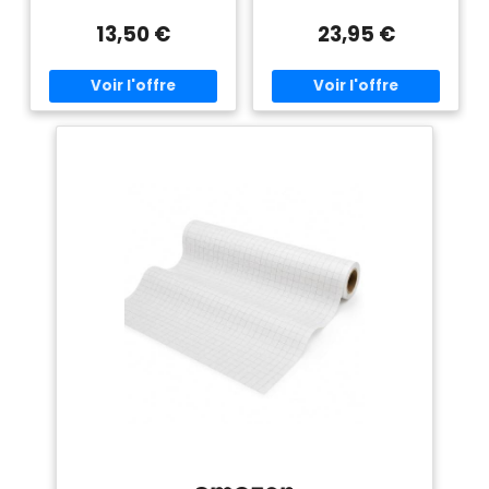
Rouleau, 1 m x 10 m
TRANSPARENT. ON VOIT MIEUX
À TRAVERS ! RÉSISTANT À LA
13,50 €
23,95 €
DÉCHIRURE, STABLE, PREMIUM:
Le papier légèrement
transparent a une
transparence parfaite pour
voir à travers facilement et
pour dessiner des lignes fines.
Grâce à la surface lisse d'un
côté, le papier ne glisse pas et
garantit une image nette lors
de l'écriture. UTILISATION
POLYVALENTE: Le rouleau de
papier transparent peut être
utilisé de nombreuses
manières. Il est parfait pour
tracer ou agrandir des motifs.
En raison de la transparence
claire, le rouleau peut tout
aussi facilement être utilisé
comme papier calque,
lanternes ou papier artisanal.
NOYAU SOLIDE: Grâce au
noyau en carton robuste du
rouleau, le papier est garanti
sans plis.La largeur du
rouleau de 42 cm vous offre
suffisamment d'espace pour
vos pensées créatives. Si ce
rouleau est trop large pour