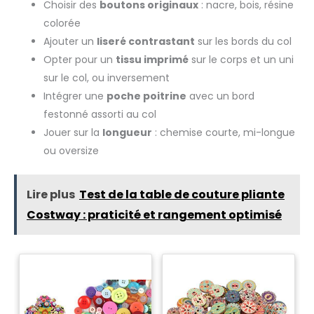
touche artistique et
Choisir des
boutons originaux
: nacre, bois, résine
décorative. Contenu du coffret
colorée
Ce coffret comprend 6 feuilles
de broderie hydrosolubles.
Ajouter un
liseré contrastant
sur les bords du col
Grâce à leur polyvalence et à
leur capacité à se dissoudre
Opter pour un
tissu imprimé
sur le corps et un uni
dans l'eau, créez facilement
des cadeaux personnalisés,
sur le col, ou inversement
des décorations d'intérieur et
Intégrer une
poche poitrine
avec un bord
des broderies tendance.
festonné assorti au col
Jouer sur la
longueur
: chemise courte, mi-longue
ou oversize
Lire plus
Test de la table de couture pliante
Costway : praticité et rangement optimisé