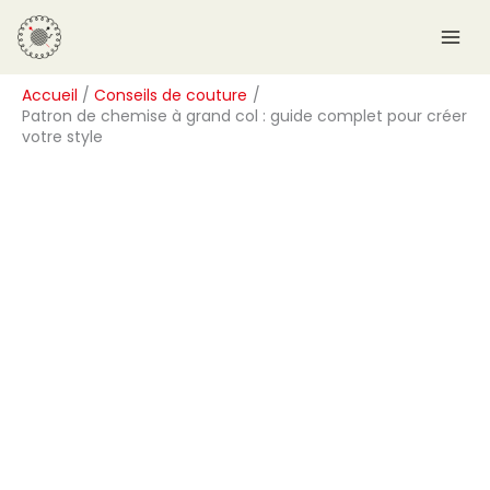
Aller
R
au
e
contenu
c
Accueil
Conseils de couture
h
Patron de chemise à grand col : guide complet pour créer
e
votre style
r
c
h
e
r