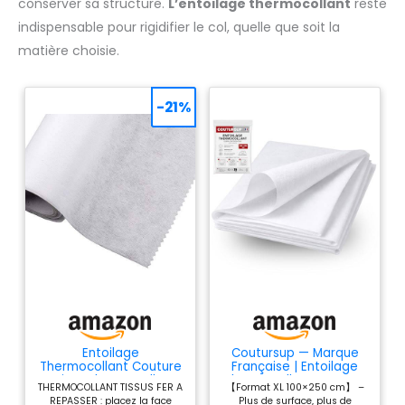
conserver sa structure.
L’entoilage thermocollant
reste
indispensable pour rigidifier le col, quelle que soit la
matière choisie.
-21%
Entoilage
Coutursup — Marque
Thermocollant Couture
Française | Entoilage
- Tissu Thermocollant
Thermocollant Couture
THERMOCOLLANT TISSUS FER A
【Format XL 100×250 cm】 –
Blanc Non Tissé - Poids
Blanc 100×250 cm |
REPASSER : placez la face
Plus de surface, plus de