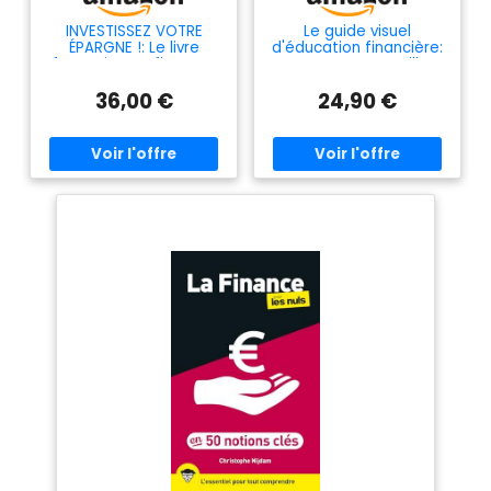
INVESTISSEZ VOTRE
Le guide visuel
ÉPARGNE !: Le livre
d'éducation financière:
formation en finances
Devenez votre meilleur
personnelles pour
conseiller !
36,00 €
24,90 €
mieux investir votre
argent en 6 étapes