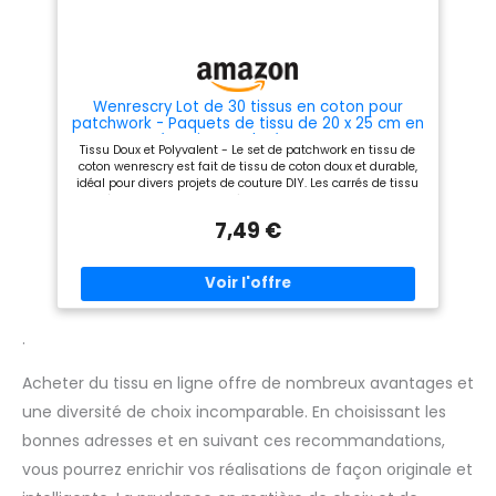
Wenrescry Lot de 30 tissus en coton pour
patchwork - Paquets de tissu de 20 x 25 cm en
coton, carrés unis et colorés pour couture DIY,
Tissu Doux et Polyvalent - Le set de patchwork en tissu de
matelassage et travaux manuels
coton wenrescry est fait de tissu de coton doux et durable,
idéal pour divers projets de couture DIY. Les carrés de tissu
colorés et unis sont faciles à travailler. Taille pratique pour
le travail créatif : chaque pièce de tissu mesure 20 x 25 cm,
7,49 €
une taille pratique pour le patchwork, le matelassage, les
travaux manuels et les appliques. Les tissus peuvent être
facilement coupés et transformés en designs individuels.
Facile à utiliser pour les débutants et les professionnels -
Les tissus en coton peuvent être facilement coupés,
façonnés et traités avec une machine à coudre et des
ciseaux. Idéal pour les débutants qui souhaitent réaliser des
.
projets créatifs. Nombreuses utilisations : parfait pour le
patchwork, le matelassage, le scrapbooking, les vêtements
Acheter du tissu en ligne offre de nombreux avantages et
de poupée, la décoration, la fabrication de jouets et
beaucoup d'autres projets de bricolage. Idéal pour les
une diversité de choix incomparable. En choisissant les
amateurs, les tailleurs et les esprits créatifs. Artisanat
créatif amusant pour toute la famille : les tissus ne sont
bonnes adresses et en suivant ces recommandations,
pas seulement adaptés pour les projets de bricolage, mais
également pour les travaux manuels avec les enfants et les
vous pourrez enrichir vos réalisations de façon originale et
amis. Encouragez la créativité et profitez de leçons de