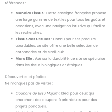
trousses, des fleurs décoratives et des bandeaux Stockage
références :
lots de tissus Fat Quarters
longue durée: Avec une impression réactive et une grande
sont lavables en machine,
résistance des couleurs, ces lots de tissus Fat Quarters sont
résistants à la décoloration et
Mondial Tissus
: Cette enseigne française propose
lavables en machine, résistants à la décoloration et aux
aux plis. Même après
plis. Même après plusieurs lavages, les couleurs restent
plusieurs lavages, les couleurs
une large gamme de textiles pour tous les goûts et
éclatantes et lumineuses. Résistant aux bouloches et aux
restent éclatantes et
taches, il garantit la fraîcheur et l'éclat de vos créations
lumineuses. Résistant aux
occasions, avec une navigation intuitive qui facilite
pendant des années, minimisant ainsi le gaspillage et les
bouloches et aux taches, il
les recherches.
pertes. Design fin pour deux épaisseurs
garantit la fraîcheur et l'éclat
de vos créations pendant des
Tissus des Ursules
: Connu pour ses produits
années, minimisant ainsi le
gaspillage et les pertes.
abordables, ce site offre une belle sélection de
Design fin pour deux
épaisseurs
cotonnades et de simili cuir.
Mars Elle
: Axé sur la durabilité, ce site se spécialise
dans les tissus biologiques et éthiques.
Découvertes et pépites
Ne manquez pas de visiter :
Coupons de tissu Majam
: Idéal pour ceux qui
cherchent des coupons à prix réduits pour des
projets ponctuels.