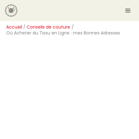
Aller
R
au
e
contenu
c
Accueil
Conseils de couture
h
Où Acheter du Tissu en Ligne : mes Bonnes Adresses
e
r
c
h
e
r