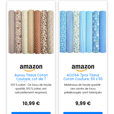
Aucuu Tissus Coton
AOOSA 7pcs Tissus
Couture, Lot de 7
Coton Couture, 50 x 50
50*50cm Tissus
cm Tissus En Coton,
100 % coton : Ce tissu de haute
Matériaux de haute qualité :
Imprimés, 100% Coton
Bleues
qualité, 100 % coton, est
ces carrés de tissu
Tissu pour Patchwork,
naturellement respirant,
prédécoupés sont fabriqués
pour Passionnés de
évacue l'humidité et doux au
en 100 % coton de haute
Couture, Adultes et
toucher. Durable, lavable en
qualité, doux, respirant et non
Enfants, Poupées DIY,
10,99 €
9,99 €
machine et infroissable, il est
pelucheux. Doux et
Coutures, Vêtements,
parfait pour tous vos projets
confortables, ces carrés de
Décoration D'intérieur
de bricolage. Tissu polyvalent :
coton sont durables et