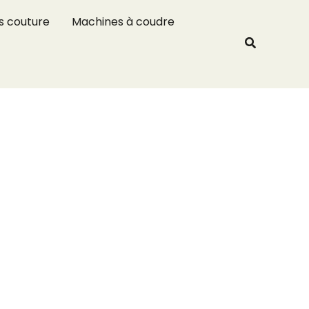
R
s couture
Machines à coudre
e
Recherche
c
h
e
r
c
h
e
r