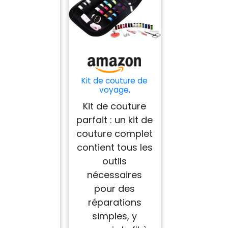
Kit de couture de
voyage,
équipement de
Kit de couture
base, comprend du
fil à coudre, des
parfait : un kit de
aiguilles, des
couture complet
ciseaux, des
accessoires de
contient tous les
couture, des
outils
boutons, etc., kit de
couture pour
nécessaires
adultes (Nhset-
pour des
noir)
réparations
simples, y