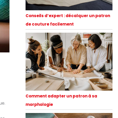
Conseils d’expert : décalquer un patron
de couture facilement
Comment adapter un patron à sa
ue.
morphologie