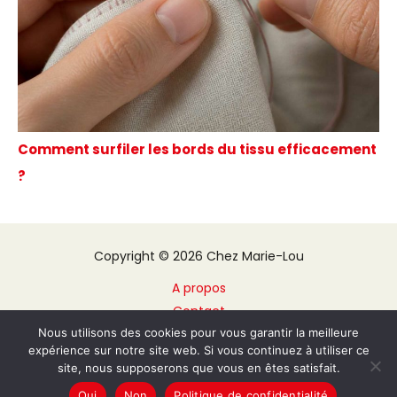
Comment surfiler les bords du tissu efficacement
?
Copyright © 2026 Chez Marie-Lou
A propos
Contact
Plan du site
Nous utilisons des cookies pour vous garantir la meilleure
expérience sur notre site web. Si vous continuez à utiliser ce
Mentions légales
site, nous supposerons que vous en êtes satisfait.
Politique de confidentialité
Oui
Non
Politique de confidentialité