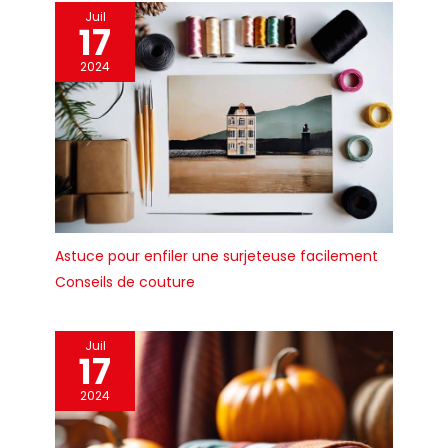
Juil
17
2024
Astuce pour enfiler une surjeteuse facilement
Conseils de couture
Juil
17
2024