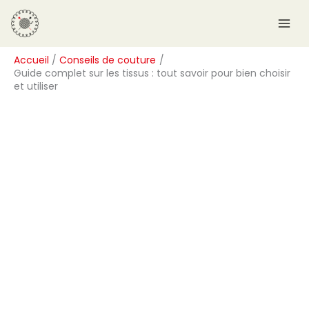
Aller
R
au
e
contenu
c
Accueil
Conseils de couture
h
Guide complet sur les tissus : tout savoir pour bien choisir
e
et utiliser
r
c
h
e
r