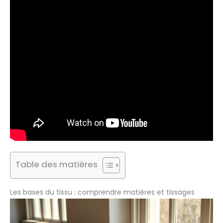
Table des matières
Les bases du tissu : comprendre matières et tissages