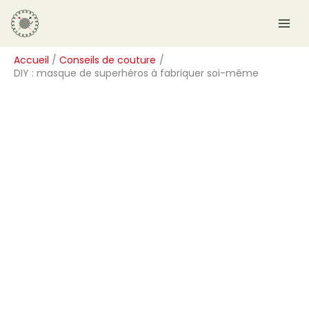
Aller
R
au
e
contenu
c
Accueil
Conseils de couture
h
DIY : masque de superhéros à fabriquer soi-même
e
r
c
h
e
r