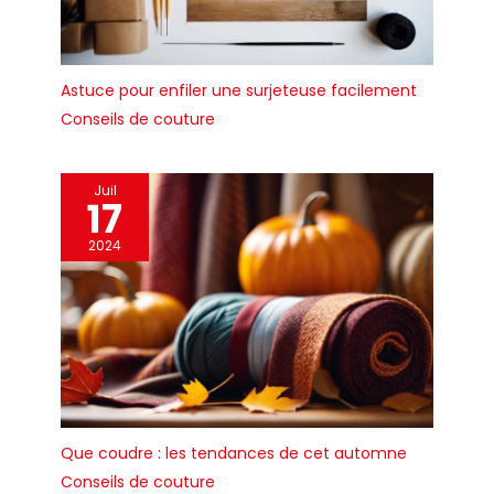
permet à l'outil de
rester en bon état
même au contact de
l'eau il présente une
Astuce pour enfiler une surjeteuse facilement
durée de vie optimale -
corps ABS bi matière
Conseils de couture
pour un confort
d'utilisation optimal et
une meilleure prise en
Juil
17
main
2024
Que coudre : les tendances de cet automne
Conseils de couture