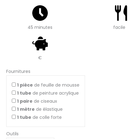
45 minutes
facile
€
Fournitures
1
pièce
de feuille de mousse
1
tube
de peinture acrylique
1
paire
de ciseaux
1
mètre
de élastique
1
tube
de colle forte
Outils