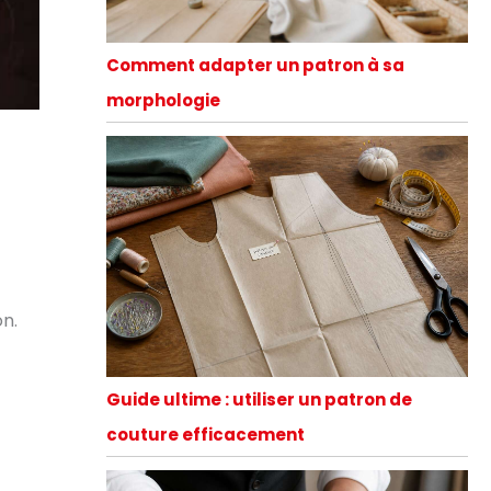
Comment adapter un patron à sa
morphologie
on.
Guide ultime : utiliser un patron de
couture efficacement