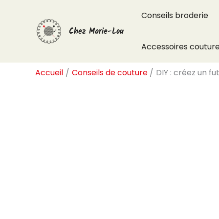
Aller
Conseils broderie
au
Chez Marie-Lou
contenu
Accessoires coutur
Accueil
Conseils de couture
DIY : créez un f