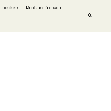
R
s couture
Machines à coudre
e
Recherche
c
h
e
r
c
h
e
r