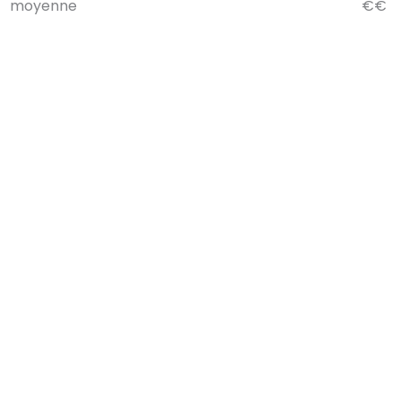
moyenne
€€