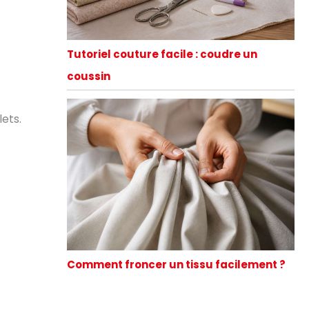
Tutoriel couture facile : coudre un
coussin
lets.
Comment froncer un tissu facilement ?