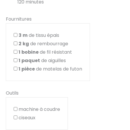
120 minutes
Fournitures
3
m
de tissu épais
2
kg
de rembourrage
1
bobine
de fil résistant
1
paquet
de aiguilles
1
pièce
de matelas de futon
Outils
machine à coudre
ciseaux