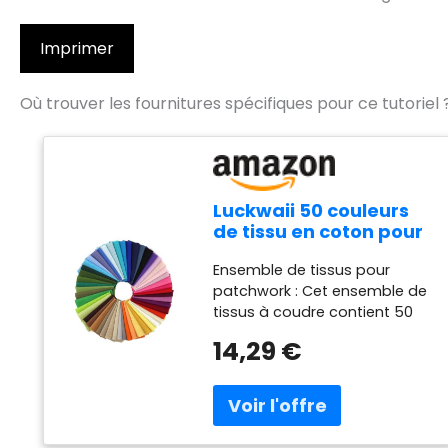
Imprimer
Où trouver les fournitures spécifiques pour ce tutoriel 
Luckwaii 50 couleurs
de tissu en coton pour
travaux manuels, 25 x
Ensemble de tissus pour
25 cm
patchwork : Cet ensemble de
tissus à coudre contient 50
pièces de tissu en coton de
14,29 €
25 x 25 cm dans de
nombreuses couleurs et
joliment conçu, parfait pour la
couture, le patchwork, la
broderie et la décoration faits