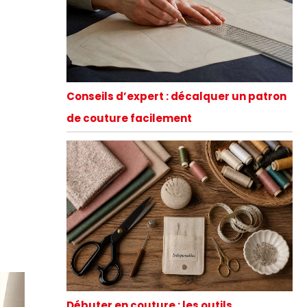
Conseils d’expert : décalquer un patron
de couture facilement
Débuter en couture : les outils