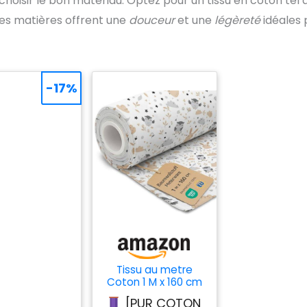
 choisir le bon matériau. Optez pour un tissu en coton tel 
 Ces matières offrent une
douceur
et une
légèreté
idéales 
-17%
Tissu au metre
Coton 1 M x 160 cm
- Tissu pour couture
[PUR COTON
decoration et loisirs