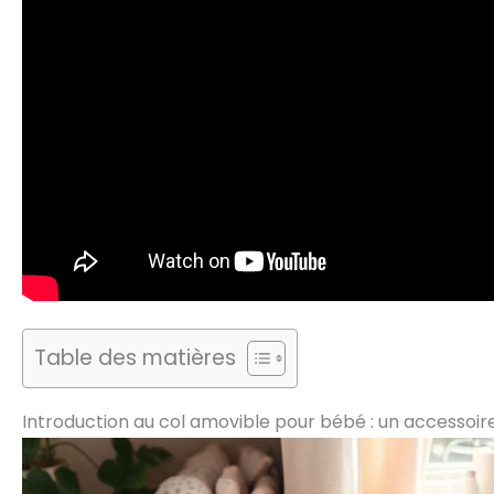
Table des matières
Introduction au col amovible pour bébé : un accessoir