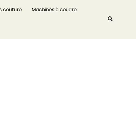
R
s couture
Machines à coudre
e
Recherche
c
h
e
r
c
h
e
r