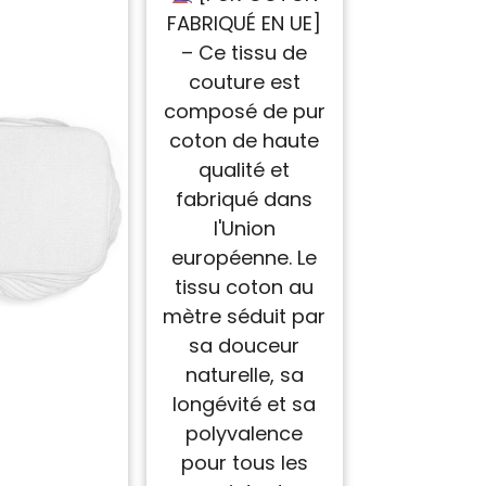
creatifs Ideal pour
FABRIQUÉ EN UE]
vetements
– Ce tissu de
ameublement
accessoires et
couture est
projets de couture
composé de pur
DIY Oeko-Tex
Hiboux
coton de haute
qualité et
fabriqué dans
l'Union
européenne. Le
tissu coton au
mètre séduit par
sa douceur
naturelle, sa
longévité et sa
polyvalence
pour tous les