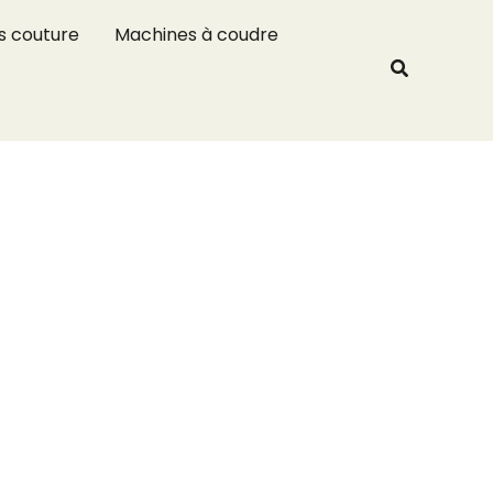
R
s couture
Machines à coudre
e
Recherche
c
h
e
r
c
h
e
r