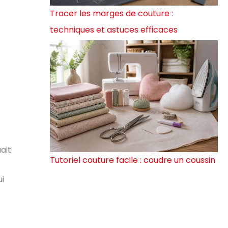
Tracer les marges de couture :
techniques et astuces efficaces
ait
Tutoriel couture facile : coudre un coussin
ui