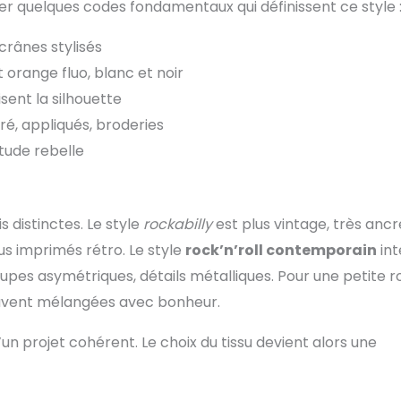
er quelques codes fondamentaux qui définissent ce style 
, crânes stylisés
et orange fluo, blanc et noir
isent la silhouette
ré, appliqués, broderies
itude rebelle
 distinctes. Le style
rockabilly
est plus vintage, très ancr
us imprimés rétro. Le style
rock’n’roll contemporain
int
pes asymétriques, détails métalliques. Pour une petite 
ouvent mélangées avec bonheur.
d’un projet cohérent. Le choix du tissu devient alors une