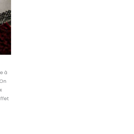
le à
 On
x
ffet