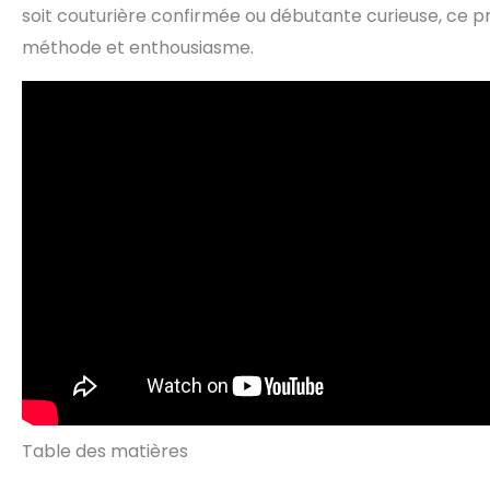
soit couturière confirmée ou débutante curieuse, ce pr
méthode et enthousiasme.
Table des matières