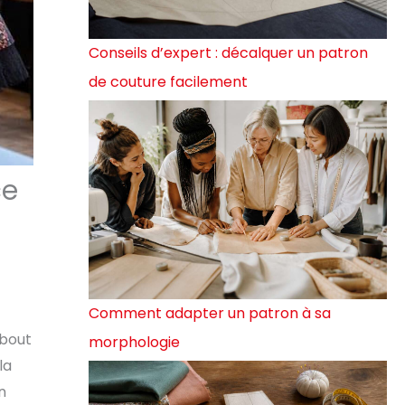
Conseils d’expert : décalquer un patron
de couture facilement
ce
Comment adapter un patron à sa
 bout
morphologie
la
n